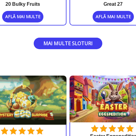
20 Bulky Fruits
Great 27
AFLĂ MAI MULTE
AFLĂ MAI MULTE
MAI MULTE SLOTURI