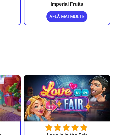
Imperial Fruits
AFLĂ MAI MULTE