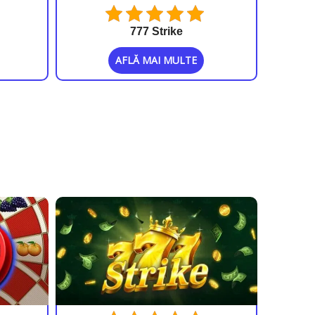
777 Strike
AFLĂ MAI MULTE