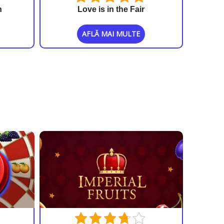
n
Love is in the Fair
AFLĂ MAI MULTE