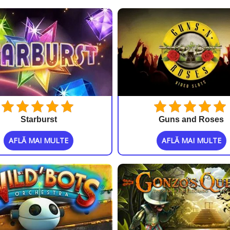
Starburst
Guns and Roses
AFLĂ MAI MULTE
AFLĂ MAI MULTE