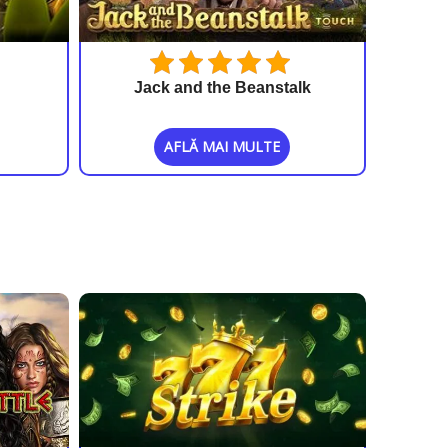
Jack and the Beanstalk
AFLĂ MAI MULTE