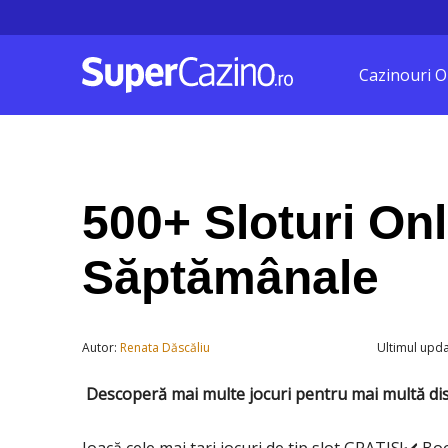
Cazinouri O
500+ Sloturi Onl
Săptămânale
Autor:
Renata Dăscăliu
Ultimul upda
Descoperă mai multe jocuri pentru mai multă distr