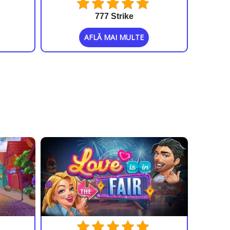
777 Strike
AFLĂ MAI MULTE