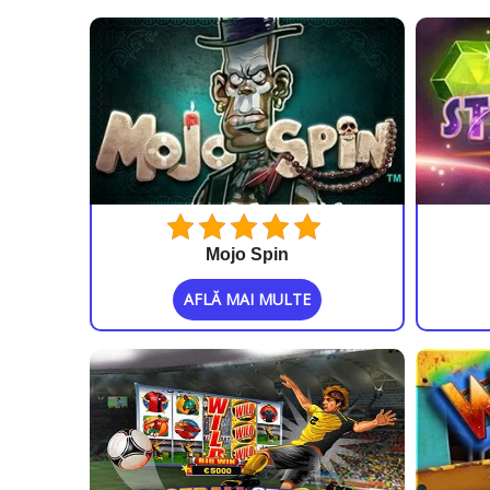
Mojo Spin
AFLĂ MAI MULTE