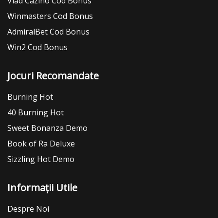
Vlad Cazino Cod Bonus
Winmasters Cod Bonus
AdmiralBet Cod Bonus
Win2 Cod Bonus
Jocuri Recomandate
Burning Hot
40 Burning Hot
Sweet Bonanza Demo
Book of Ra Deluxe
Sizzling Hot Demo
Informații Utile
Despre Noi