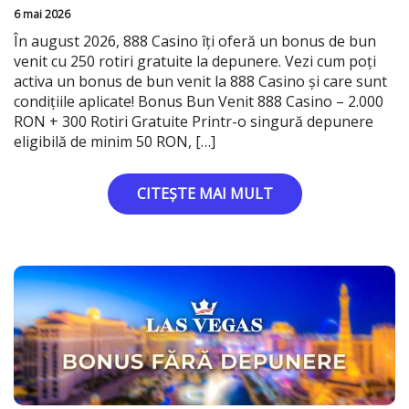
6 mai 2026
În august 2026, 888 Casino îți oferă un bonus de bun
venit cu 250 rotiri gratuite la depunere. Vezi cum poți
activa un bonus de bun venit la 888 Casino și care sunt
condițiile aplicate! Bonus Bun Venit 888 Casino – 2.000
RON + 300 Rotiri Gratuite Printr-o singură depunere
eligibilă de minim 50 RON, […]
CITEȘTE MAI MULT