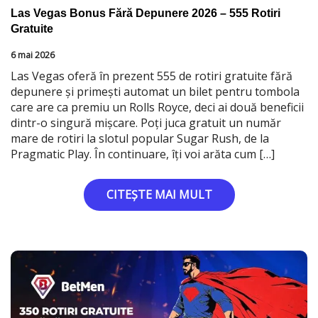
Las Vegas Bonus Fără Depunere 2026 – 555 Rotiri
Gratuite
6 mai 2026
Las Vegas oferă în prezent 555 de rotiri gratuite fără
depunere și primești automat un bilet pentru tombola
care are ca premiu un Rolls Royce, deci ai două beneficii
dintr-o singură mișcare. Poți juca gratuit un număr
mare de rotiri la slotul popular Sugar Rush, de la
Pragmatic Play. În continuare, îți voi arăta cum […]
CITEȘTE MAI MULT