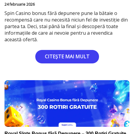
24 februarie 2026
Spin Casino bonus fără depunere pune la bătaie o
recompensă care nu necesită niciun fel de investiție din
partea ta. Deci, stai până la final și descoperă toate
informațiile de care ai nevoie pentru a revendica
această ofertă.
CITEȘTE MAI MULT
Royal Slots Bonus fără Depunere – 300 Rotiri Gratuite