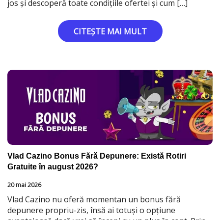
jos și descoperă toate condițiile ofertei și cum […]
CITEȘTE MAI MULT
Vlad Cazino Bonus Fără Depunere: Există Rotiri
Gratuite în august 2026?
20 mai 2026
Vlad Cazino nu oferă momentan un bonus fără
depunere propriu-zis, însă ai totuși o opțiune