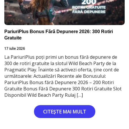
PariuriPlus Bonus Fără Depunere 2026: 300 Rotiri
Gratuite
17 iulie 2026
La PariuriPlus poți primi un bonus fără depunere de
300 de rotiri gratuite la slotul Wild Beach Party de la
Pragmatic Play. Înainte să activezi oferta, ține cont de
următoarele: Actualizări Recente ale Bonusului:
PariuriPlus Bonus fără Depunere 2026 – 200 Rotiri
Gratuite Bonus Fără Depunere 300 Rotiri Gratuite Slot
Disponibil Wild Beach Party Rulaj […]
CITEȘTE MAI MULT