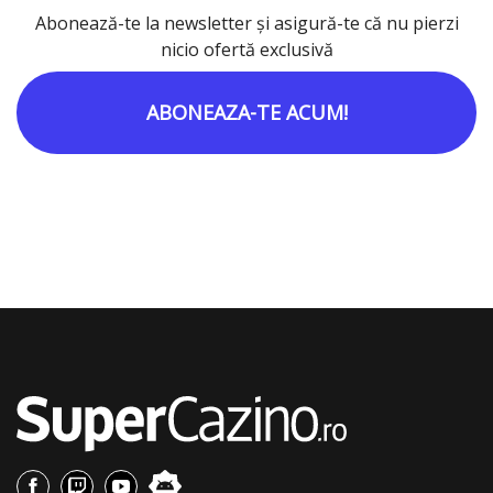
Abonează-te la newsletter și asigură-te că nu pierzi
nicio ofertă exclusivă
ABONEAZA-TE ACUM!