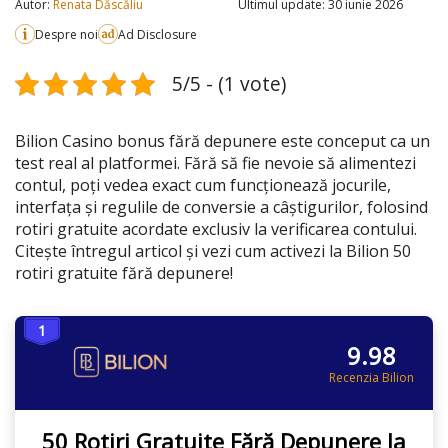
Autor:
Renata Dăscăliu
Ultimul update: 30 iunie 2026
Despre noi
Ad Disclosure
5/5 - (1 vote)
Bilion Casino bonus fără depunere este conceput ca un
test real al platformei. Fără să fie nevoie să alimentezi
contul, poți vedea exact cum funcționează jocurile,
interfața și regulile de conversie a câștigurilor, folosind
rotiri gratuite acordate exclusiv la verificarea contului.
Citește întregul articol și vezi cum activezi la Bilion 50
rotiri gratuite fără depunere!
1
9.98
Recenzia Bilion
50 Rotiri Gratuite Fără Depunere la