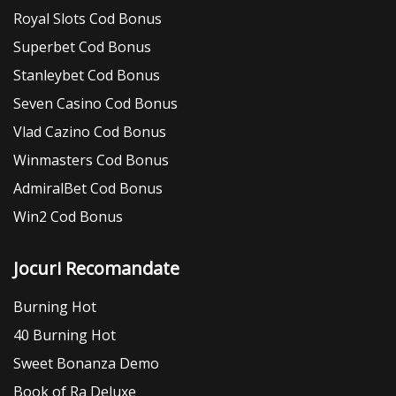
Royal Slots Cod Bonus
Superbet Cod Bonus
Stanleybet Cod Bonus
Seven Casino Cod Bonus
Vlad Cazino Cod Bonus
Winmasters Cod Bonus
AdmiralBet Cod Bonus
Win2 Cod Bonus
Jocuri Recomandate
Burning Hot
40 Burning Hot
Sweet Bonanza Demo
Book of Ra Deluxe