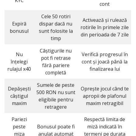
KYC
cont
Cele 50 rotiri
Activează și rulează
Expiră
dispar dacă nu
rotirile în primele zile
bonusul
sunt folosite la
din perioada de 7 zile
timp
Câștigurile nu
Nu
Verifică progresul în
pot fi retrase
înțelegi
cont și joacă până la
fără pariere
rulajul x40
finalizarea lui
completă
Sumele de peste
Depășești
Oprește jocul când te
500 RON nu sunt
câștigul
apropii de plafonul
eligibile pentru
maxim
maxim retragibil
retragere
Pariezi
Respectă limita de
peste
Bonusul poate fi
miză indicată în
miza
anulat automat
termeni pe durata