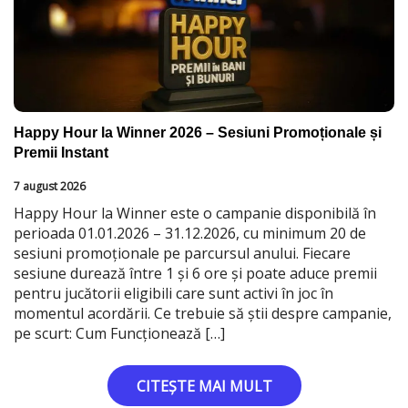
Happy Hour la Winner 2026 – Sesiuni Promoționale și
Premii Instant
7 august 2026
Happy Hour la Winner este o campanie disponibilă în
perioada 01.01.2026 – 31.12.2026, cu minimum 20 de
sesiuni promoționale pe parcursul anului. Fiecare
sesiune durează între 1 și 6 ore și poate aduce premii
pentru jucătorii eligibili care sunt activi în joc în
momentul acordării. Ce trebuie să știi despre campanie,
pe scurt: Cum Funcționează […]
CITEȘTE MAI MULT