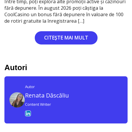
Între timp, poți explora alte promoții active și cazinouri
fără depunere. În august 2026 poți câștiga la
CoolCasino un bonus fără depunere în valoare de 100
de rotiri gratuite la înregistrarea […]
CITEȘTE MAI MULT
Autori
Autor
Renata Dăscăliu
Content Writer