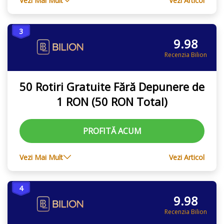
Vezi Mai Mult
Vezi Articol
3
9.98
Recenzia Bilion
50 Rotiri Gratuite Fără Depunere de
1 RON (50 RON Total)
PROFITĂ ACUM
Vezi Mai Mult
Vezi Articol
4
9.98
Recenzia Bilion