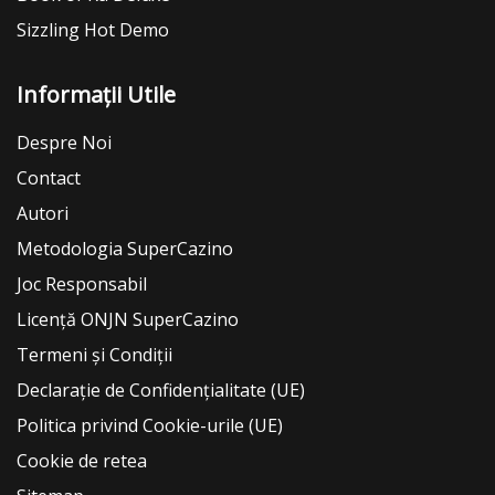
Sizzling Hot Demo
Informații Utile
Despre Noi
Contact
Autori
Metodologia SuperCazino
Joc Responsabil
Licență ONJN SuperCazino
Termeni și Condiții
Declarație de Confidențialitate (UE)
Politica privind Cookie-urile (UE)
Cookie de retea