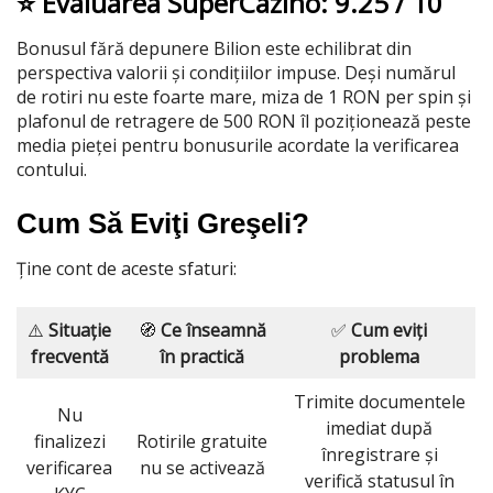
⭐ Evaluarea SuperCazino: 9.25 / 10
Bonusul fără depunere Bilion este echilibrat din
perspectiva valorii și condițiilor impuse. Deși numărul
de rotiri nu este foarte mare, miza de 1 RON per spin și
plafonul de retragere de 500 RON îl poziționează peste
media pieței pentru bonusurile acordate la verificarea
contului.
Cum Să Eviţi Greşeli?
Ţine cont de aceste sfaturi:
⚠️
Situație
🧭
Ce înseamnă
✅
Cum eviți
frecventă
în practică
problema
Trimite documentele
Nu
imediat după
finalizezi
Rotirile gratuite
înregistrare și
verificarea
nu se activează
verifică statusul în