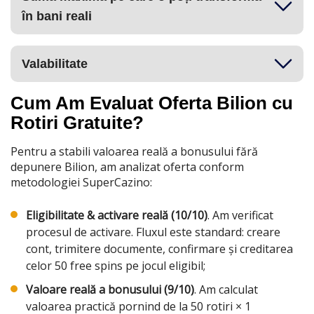
în bani reali
retragere Bilion
Valabilitate
Cum Am Evaluat Oferta Bilion cu
Rotiri Gratuite?
Pentru a stabili valoarea reală a bonusului fără
depunere Bilion, am analizat oferta conform
metodologiei SuperCazino:
Eligibilitate & activare reală
(10/10)
. Am verificat
procesul de activare. Fluxul este standard: creare
cont, trimitere documente, confirmare și creditarea
celor 50 free spins pe jocul eligibil;
Valoare reală a bonusului
(9/10)
. Am calculat
valoarea practică pornind de la 50 rotiri × 1