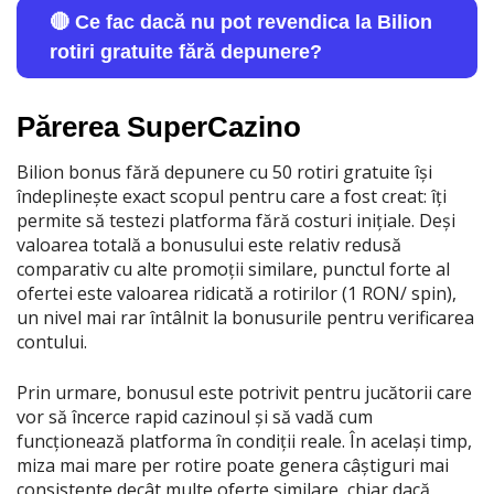
🔴 Ce fac dacă nu pot revendica la Bilion
rotiri gratuite fără depunere?
Părerea SuperCazino
Bilion bonus fără depunere cu 50 rotiri gratuite își
îndeplinește exact scopul pentru care a fost creat: îți
permite să testezi platforma fără costuri inițiale. Deși
valoarea totală a bonusului este relativ redusă
comparativ cu alte promoții similare, punctul forte al
ofertei este valoarea ridicată a rotirilor (1 RON/ spin),
un nivel mai rar întâlnit la bonusurile pentru verificarea
contului.
Prin urmare, bonusul este potrivit pentru jucătorii care
vor să încerce rapid cazinoul și să vadă cum
funcționează platforma în condiții reale. În același timp,
miza mai mare per rotire poate genera câștiguri mai
consistente decât multe oferte similare, chiar dacă