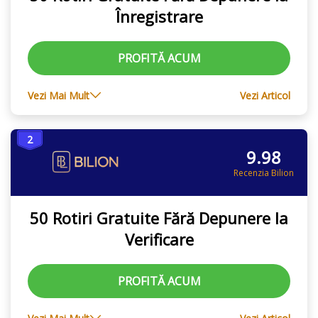
Înregistrare
PROFITĂ ACUM
Vezi Mai Mult
Vezi Articol
2
9.98
Recenzia Bilion
50 Rotiri Gratuite Fără Depunere la
Verificare
PROFITĂ ACUM