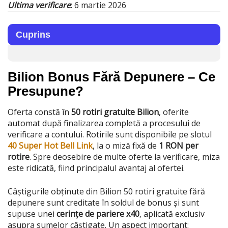
Ultima verificare
: 6 martie 2026
Cuprins
Bilion Bonus Fără Depunere – Ce
Presupune?
Oferta constă în
50 rotiri gratuite Bilion
, oferite
automat după finalizarea completă a procesului de
verificare a contului. Rotirile sunt disponibile pe slotul
40 Super Hot Bell Link
, la o miză fixă de
1 RON per
rotire
. Spre deosebire de multe oferte la verificare, miza
este ridicată, fiind principalul avantaj al ofertei.
Câștigurile obținute din Bilion 50 rotiri gratuite fără
depunere sunt creditate în soldul de bonus și sunt
supuse unei
cerințe de pariere x40
, aplicată exclusiv
asupra sumelor câștigate. Un aspect important: