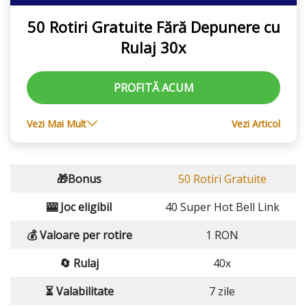
50 Rotiri Gratuite Fără Depunere cu
Rulaj 30x
PROFITĂ ACUM
Vezi Mai Mult
Vezi Articol
🎁Bonus
50 Rotiri Gratuite
🎰 Joc eligibil
40 Super Hot Bell Link
💰 Valoare per rotire
1 RON
🔄 Rulaj
40x
⏳ Valabilitate
7 zile