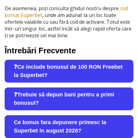
De asemenea, poți consulta ghidul nostru despre
cod
bonus Superbet
, unde am adunat la un loc toate
ofertele valabile cu sau fără cod de activare. Totul este
într-un singur loc, astfel încât să alegi rapid oferta care
ți se potrivește cel mai bine.
Întrebări Frecvente
❓Ce include bonusul de 100 RON Freebet
la Superbet?
❓Trebuie să depun bani pentru a primi
bonusul?
Ce bonus fara depunere primesc la
Superbet in august 2026?