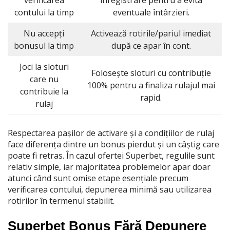
contului la timp
eventuale întârzieri.
Nu accepți
Activează rotirile/pariul imediat
bonusul la timp
după ce apar în cont.
Joci la sloturi
Folosește sloturi cu contribuție
care nu
100% pentru a finaliza rulajul mai
contribuie la
rapid.
rulaj
Respectarea pașilor de activare și a condițiilor de rulaj
face diferența dintre un bonus pierdut și un câștig care
poate fi retras. În cazul ofertei Superbet, regulile sunt
relativ simple, iar majoritatea problemelor apar doar
atunci când sunt omise etape esențiale precum
verificarea contului, depunerea minimă sau utilizarea
rotirilor în termenul stabilit.
Superbet Bonus Fără Depunere