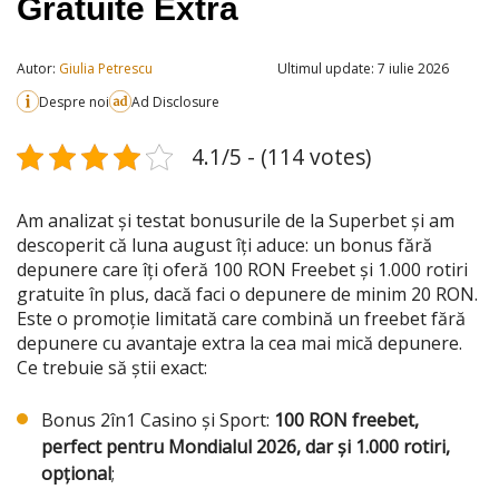
Gratuite Extra
Autor:
Giulia Petrescu
Ultimul update: 7 iulie 2026
Despre noi
Ad Disclosure
4.1/5 - (114 votes)
Am analizat și testat bonusurile de la Superbet și am
descoperit că luna august îți aduce: un bonus fără
depunere care îți oferă 100 RON Freebet și 1.000 rotiri
gratuite în plus, dacă faci o depunere de minim 20 RON.
Este o promoție limitată care combină un freebet fără
depunere cu avantaje extra la cea mai mică depunere.
Ce trebuie să știi exact:
Bonus 2în1 Casino și Sport:
100 RON freebet,
perfect pentru Mondialul 2026, dar și 1.000 rotiri,
opțional
;