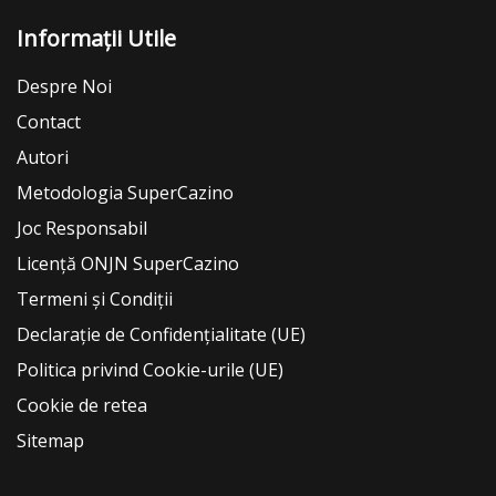
Informații Utile
Despre Noi
Contact
Autori
Metodologia SuperCazino
Joc Responsabil
Licență ONJN SuperCazino
Termeni și Condiții
Declarație de Confidențialitate (UE)
Politica privind Cookie-urile (UE)
Cookie de retea
Sitemap