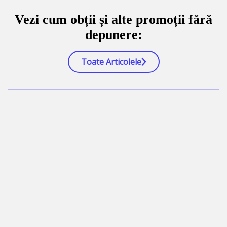
Vezi cum obții și alte promoții fără
depunere:
Toate Articolele