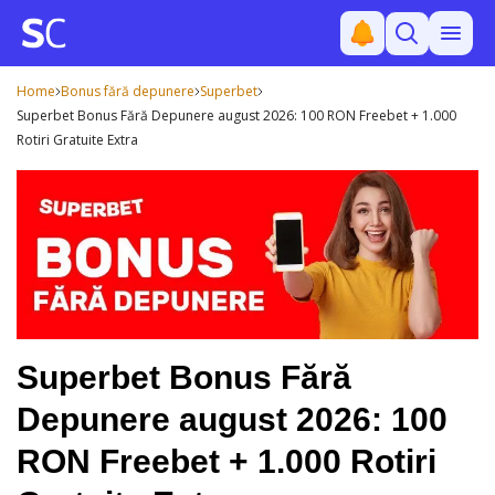
Home
Bonus fără depunere
Superbet
Superbet Bonus Fără Depunere august 2026: 100 RON Freebet + 1.000
Rotiri Gratuite Extra
Superbet Bonus Fără
Depunere august 2026: 100
RON Freebet + 1.000 Rotiri