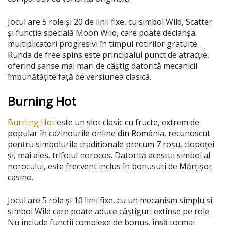
Jocul are 5 role și 20 de linii fixe, cu simbol Wild, Scatter
și funcția specială Moon Wild, care poate declanșa
multiplicatori progresivi în timpul rotirilor gratuite.
Runda de free spins este principalul punct de atracție,
oferind șanse mai mari de câștig datorită mecanicii
îmbunătățite față de versiunea clasică.
Burning Hot
Burning Hot
este un slot clasic cu fructe, extrem de
popular în cazinourile online din România, recunoscut
pentru simbolurile tradiționale precum 7 roșu, clopoței
și, mai ales, trifoiul norocos. Datorită acestui simbol al
norocului, este frecvent inclus în bonusuri de Mărțișor
casino.
Jocul are 5 role și 10 linii fixe, cu un mecanism simplu și
simbol Wild care poate aduce câștiguri extinse pe role.
Nu include funcții complexe de bonus, însă tocmai