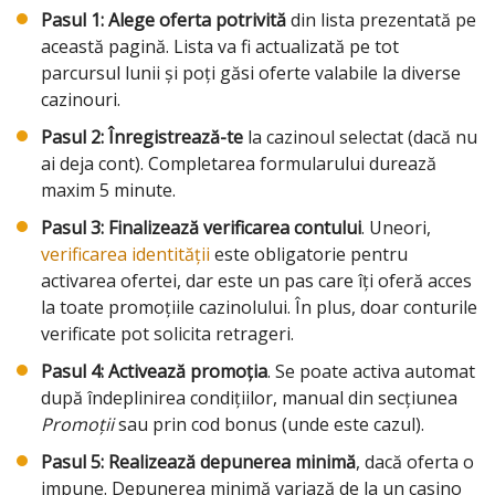
Pasul 1: Alege oferta potrivită
din lista prezentată pe
această pagină. Lista va fi actualizată pe tot
parcursul lunii și poți găsi oferte valabile la diverse
cazinouri.
Pasul 2: Înregistrează-te
la cazinoul selectat (dacă nu
ai deja cont). Completarea formularului durează
maxim 5 minute.
Pasul 3: Finalizează verificarea contului
. Uneori,
verificarea identității
este obligatorie pentru
activarea ofertei, dar este un pas care îți oferă acces
la toate promoțiile cazinolului. În plus, doar conturile
verificate pot solicita retrageri.
Pasul 4: Activează promoția
. Se poate activa automat
după îndeplinirea condițiilor, manual din secțiunea
Promoții
sau prin cod bonus (unde este cazul).
Pasul 5: Realizează depunerea minimă
, dacă oferta o
impune. Depunerea minimă variază de la un casino