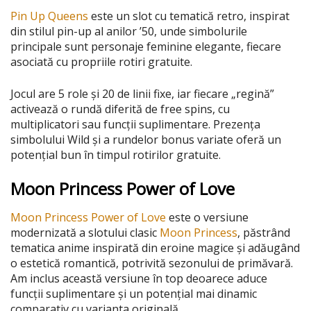
Pin Up Queens
este un slot cu tematică retro, inspirat
din stilul pin-up al anilor ’50, unde simbolurile
principale sunt personaje feminine elegante, fiecare
asociată cu propriile rotiri gratuite.
Jocul are 5 role și 20 de linii fixe, iar fiecare „regină”
activează o rundă diferită de free spins, cu
multiplicatori sau funcții suplimentare. Prezența
simbolului Wild și a rundelor bonus variate oferă un
potențial bun în timpul rotirilor gratuite.
Moon Princess Power of Love
Moon Princess Power of Love
este o versiune
modernizată a slotului clasic
Moon Princess
, păstrând
tematica anime inspirată din eroine magice și adăugând
o estetică romantică, potrivită sezonului de primăvară.
Am inclus această versiune în top deoarece aduce
funcții suplimentare și un potențial mai dinamic
comparativ cu varianta originală.