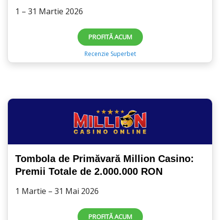
1 – 31 Martie 2026
PROFITĂ ACUM
Recenzie Superbet
Tombola de Primăvară Million Casino:
Premii Totale de 2.000.000 RON
1 Martie – 31 Mai 2026
PROFITĂ ACUM