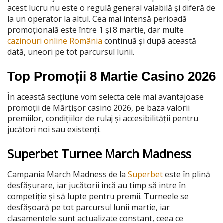
acest lucru nu este o regulă general valabilă și diferă de
la un operator la altul. Cea mai intensă perioadă
promoțională este între 1 și 8 martie, dar multe
cazinouri online România
continuă și după această
dată, uneori pe tot parcursul lunii.
Top Promoții 8 Martie Casino 2026
În această secțiune vom selecta cele mai avantajoase
promoții de Mărțișor casino 2026, pe baza valorii
premiilor, condițiilor de rulaj și accesibilității pentru
jucători noi sau existenți.
Superbet Turnee March Madness
Campania March Madness de la
Superbet
este în plină
desfășurare, iar jucătorii încă au timp să intre în
competiție și să lupte pentru premii. Turneele se
desfășoară pe tot parcursul lunii martie, iar
clasamentele sunt actualizate constant, ceea ce