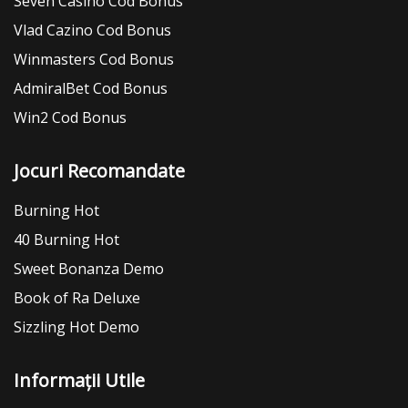
Seven Casino Cod Bonus
Vlad Cazino Cod Bonus
Winmasters Cod Bonus
AdmiralBet Cod Bonus
Win2 Cod Bonus
Jocuri Recomandate
Burning Hot
40 Burning Hot
Sweet Bonanza Demo
Book of Ra Deluxe
Sizzling Hot Demo
Informații Utile