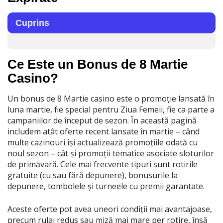
Cuprins
Ce Este un Bonus de 8 Martie
Casino?
Un bonus de 8 Martie casino este o promoție lansată în
luna martie, fie special pentru Ziua Femeii, fie ca parte a
campaniilor de început de sezon. În această pagină
includem atât oferte recent lansate în martie – când
multe cazinouri își actualizează promoțiile odată cu
noul sezon – cât și promoții tematice asociate sloturilor
de primăvară. Cele mai frecvente tipuri sunt rotirile
gratuite (cu sau fără depunere), bonusurile la
depunere, tombolele și turneele cu premii garantate.
Aceste oferte pot avea uneori condiții mai avantajoase,
precum rulaj redus sau miză mai mare per rotire, însă