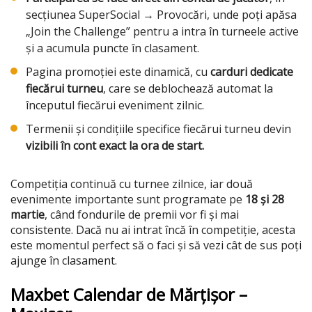
secțiunea SuperSocial → Provocări, unde poți apăsa
„Join the Challenge” pentru a intra în turneele active
și a acumula puncte în clasament.
Pagina promoției este dinamică, cu
carduri dedicate
fiecărui turneu
, care se deblochează automat la
începutul fiecărui eveniment zilnic.
Termenii și condițiile specifice fiecărui turneu devin
vizibili în cont exact la ora de start.
Competiția continuă cu turnee zilnice, iar două
evenimente importante sunt programate pe
18 și 28
martie
, când fondurile de premii vor fi și mai
consistente. Dacă nu ai intrat încă în competiție, acesta
este momentul perfect să o faci și să vezi cât de sus poți
ajunge în clasament.
Maxbet Calendar de Mărțișor –