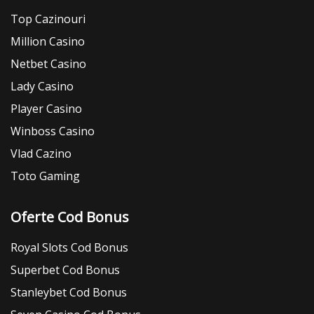
Top Cazinouri
Million Casino
Netbet Casino
Lady Casino
Player Casino
Winboss Casino
Vlad Cazino
Toto Gaming
Oferte Cod Bonus
Royal Slots Cod Bonus
Superbet Cod Bonus
Stanleybet Cod Bonus