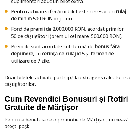
suplimentari aduc un bilet extra.
Pentru activarea fiecărui bilet este necesar un
rulaj
de minim 500 RON
în jocuri.
Fond de premii de 2.000.000 RON
, acordat primilor
50 de câștigători (premiul cel mare: 500.000 RON).
Premiile sunt acordate sub formă de
bonus fără
depunere,
cu
cerință de rulaj x15
și
termen de
utilizare de 7 zile.
Doar biletele activate participă la extragerea aleatorie a
câștigătorilor.
Cum Revendici Bonusuri și Rotiri
Gratuite de Mărțișor
Pentru a beneficia de o promoție de Mărțișor, urmează
acești pași: