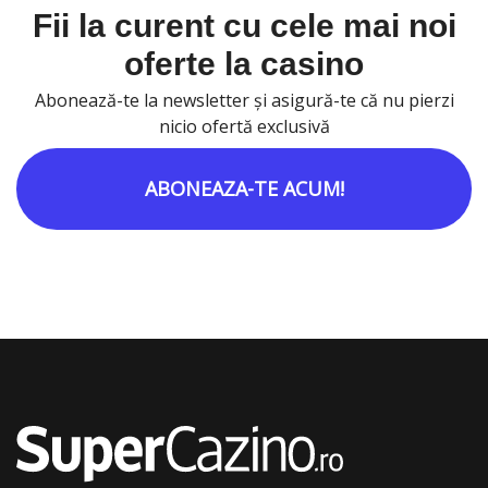
Fii la curent cu cele mai noi
oferte la casino
Abonează-te la newsletter și asigură-te că nu pierzi
nicio ofertă exclusivă
ABONEAZA-TE ACUM!