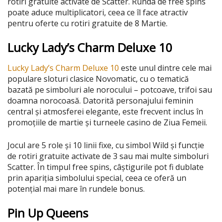
rotiri gratuite activate de Scatter. Runda de free spins
poate aduce multiplicatori, ceea ce îl face atractiv
pentru oferte cu rotiri gratuite de 8 Martie.
Lucky Lady’s Charm Deluxe 10
Lucky Lady’s Charm Deluxe 10
este unul dintre cele mai
populare sloturi clasice Novomatic, cu o tematică
bazată pe simboluri ale norocului – potcoave, trifoi sau
doamna norocoasă. Datorită personajului feminin
central și atmosferei elegante, este frecvent inclus în
promoțiile de martie și turneele casino de Ziua Femeii.
Jocul are 5 role și 10 linii fixe, cu simbol Wild și funcție
de rotiri gratuite activate de 3 sau mai multe simboluri
Scatter. În timpul free spins, câștigurile pot fi dublate
prin apariția simbolului special, ceea ce oferă un
potențial mai mare în rundele bonus.
Pin Up Queens