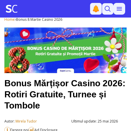
Home
Bonus 8 Martie Casino 2026
Bonus Mărțișor Casino 2026:
Rotiri Gratuite, Turnee și
Tombole
Autor:
Mirela Tudor
Ultimul update: 25 mai 2026
Despre noi
Ad Disclosure