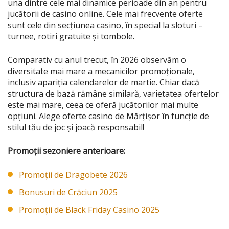
una dintre cele mai dinamice perioade din an pentru
jucătorii de casino online. Cele mai frecvente oferte
sunt cele din secțiunea casino, în special la sloturi –
turnee, rotiri gratuite și tombole.
Comparativ cu anul trecut, în 2026 observăm o
diversitate mai mare a mecanicilor promoționale,
inclusiv apariția calendarelor de martie. Chiar dacă
structura de bază rămâne similară, varietatea ofertelor
este mai mare, ceea ce oferă jucătorilor mai multe
opțiuni. Alege oferte casino de Mărțișor în funcție de
stilul tău de joc și joacă responsabil!
Promoții sezoniere anterioare:
Promoții de Dragobete 2026
Bonusuri de Crăciun 2025
Promoții de Black Friday Casino 2025