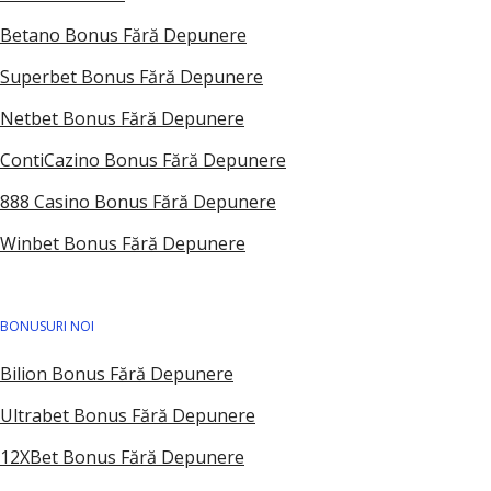
Aceasta este șansa perfectă să explorezi combinațiile de
Betano Bonus Fără Depunere
câștig și să te bucuri de fiecare rotire, indiferent de nivelul
tău de experiență!
Iată ce trebuie să faci:
Superbet Bonus Fără Depunere
Pasul 1
–
Accesează jocul
. Intră pe SuperCazino și
Netbet Bonus Fără Depunere
selectează Burning Hot Clover Chance demo din
categoria „Jocuri Casino” pentru a începe să joci imediat.
ContiCazino Bonus Fără Depunere
Pasul 2
–
Butonul „Spin”
. Este butonul principal de pe
888 Casino Bonus Fără Depunere
ecran, cu care inițiezi fiecare rotire. Apasă „Spin” pentru
a începe să rotești rolele.
Winbet Bonus Fără Depunere
Pasul 3
–
Butonul „Bet”
. Acest buton îți permite să
ajustezi valoarea pariului, astfel încât să îți personalizezi
experiența. În varianta demo, poți testa diferite valori de
BONUSURI NOI
pariuri.
Bilion Bonus Fără Depunere
Pasul4
–
Auto Spin
. Dacă preferi un joc mai relaxat,
activează funcția „Auto Spin”, iar rolele vor rula automat
Ultrabet Bonus Fără Depunere
pentru tine.
12XBet Bonus Fără Depunere
Pasul 5
–
Balance și Win
– Indicatorul „Balance” îți arată