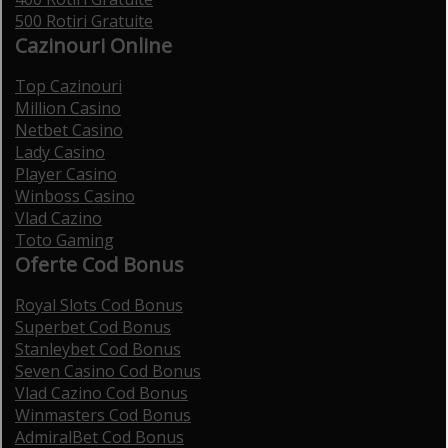
500 Rotiri Gratuite
Cazinouri Online
Top Cazinouri
Million Casino
Netbet Casino
Lady Casino
Player Casino
Winboss Casino
Vlad Cazino
Toto Gaming
Oferte Cod Bonus
Royal Slots Cod Bonus
Superbet Cod Bonus
Stanleybet Cod Bonus
Seven Casino Cod Bonus
Vlad Cazino Cod Bonus
Winmasters Cod Bonus
AdmiralBet Cod Bonus