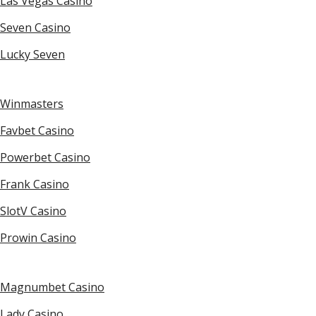
Las Vegas Casino
și poate transforma fiecare rotire într-o experiență de
Seven Casino
neuitat.
Iată ce funcții speciale sunt disponibile în acest
slot:
Lucky Seven
Wild (Trifoi Norocos)
. Acest simbol poate înlocui toate
celelalte simboluri, exceptând scatter-ul, și te ajută să
Winmasters
formezi combinații câștigătoare.
Favbet Casino
Scatter (Steaua)
: Simbolul Scatter îți aduce câștiguri
indiferent de linia de plată și poate activa bonusuri
Powerbet Casino
atractive, inclusiv rotiri gratuite.
Frank Casino
Funcția Gamble
. După fiecare câștig, poți alege să riști
banii într-un joc de noroc unde trebuie să ghicești
SlotV Casino
culoarea cărții pentru a-ți dubla câștigul.
Prowin Casino
Jackpot Progresiv
: Burning Hot Clover Chance free oferă
și o șansă de jackpot progresiv, care crește pe măsură
ce joci.
Magnumbet Casino
Aceste funcții speciale te ajută să profiți de fiecare rotire și
Lady Casino