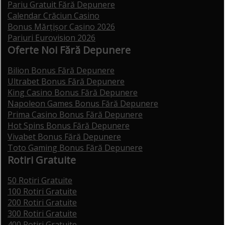
Pariu Gratuit Fără Depunere
Calendar Crăciun Casino
Bonus Mărțișor Casino 2026
Pariuri Eurovision 2026
Oferte Noi Fără Depunere
Bilion Bonus Fără Depunere
Ultrabet Bonus Fără Depunere
King Casino Bonus Fără Depunere
Napoleon Games Bonus Fără Depunere
Prima Casino Bonus Fără Depunere
Hot Spins Bonus Fără Depunere
Vivabet Bonus Fără Depunere
Toto Gaming Bonus Fără Depunere
Rotiri Gratuite
50 Rotiri Gratuite
100 Rotiri Gratuite
200 Rotiri Gratuite
300 Rotiri Gratuite
400 Rotiri Gratuite