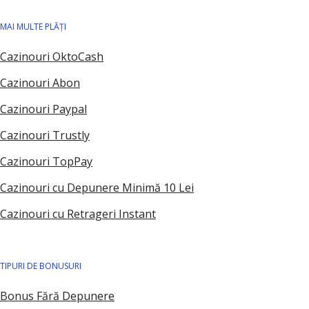
de sloturile de cazino fizice.
MAI MULTE PLĂȚI
Află de la noi cum poți să te joci Burning Hot Clover Chance
gratis!
Cazinouri OktoCash
Cazinouri Abon
Despre Burning Hot Clover Chance
Cazinouri Paypal
Burning Hot Clover Chance demo
aduce atmosfera
sloturilor clasice direct pe ecranul tău! Cu fructe viu
Cazinouri Trustly
colorate, trifoi norocoși și șeptari strălucitori, acest joc
Cazinouri TopPay
captează perfect spiritul cazinourilor de altădată.
Cazinouri cu Depunere Minimă 10 Lei
Sunetele familiare și animațiile vibrante fac fiecare rotire
plină de suspans, creând o experiență care îmbină
Cazinouri cu Retrageri Instant
nostalgia cu distracția modernă.
Ecranul de joc e simplu și atrăgător:
5 role și 40 de linii de
TIPURI DE BONUSURI
plată
, plus simboluri speciale care îți pot aduce bonusuri
masive.
Bonus Fără Depunere