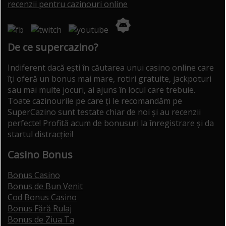
De ce supercazino?
Indiferent dacă ești în căutarea unui casino online care
îți oferă un bonus mai mare, rotiri gratuite, jackpoturi
sau mai multe jocuri, ai ajuns în locul care trebuie.
Toate cazinourile pe care ți le recomandăm pe
SuperCazino sunt testate chiar de noi și au recenzii
perfecte! Profită acum de bonusuri la înregistrare și da
startul distracției!
Casino Bonus
Bonus Casino
Bonus de Bun Venit
Cod Bonus Casino
Bonus Fără Rulaj
Bonus de Ziua Ta