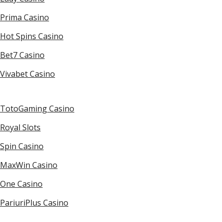
îți oferă posibilitatea de a câștiga mult mai mult.
Dacă îți
plac
sloturi cu fructe
, Burning Hot Clover Chance este
Prima Casino
alegerea perfectă pentru tine!
Hot Spins Casino
Unde Joci Burning Hot Clover
Bet7 Casino
Chance Slot pe Bani?
Vivabet Casino
Pentru a juca
Burning Hot Clover Chance
online
pe bani
reali, trebuie să te înregistrezi pe o platformă de cazino
online care oferă acest joc.
TotoGaming Casino
Royal Slots
Există mai multe cazinouri licențiate în România, precum
888Casino
sau
Unibet
, unde poți găsi Burning Hot Clover
Spin Casino
Chance, alături de o gamă variată de alte jocuri de slot.
După ce te înregistrezi și faci un depozit, vei putea să joci
MaxWin Casino
pe bani reali și să profiți de toate funcțiile speciale ale
One Casino
jocului, inclusiv simbolurile Wild și Scatter, care îți pot aduce
câștiguri mari.
PariuriPlus Casino
Deci, Burning Hot Clover Chance poate fi jucat pe bani reali