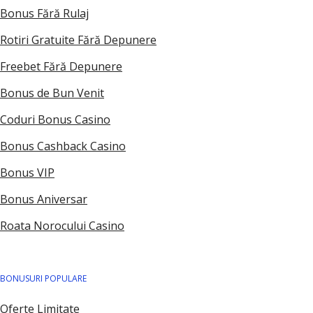
Wild-ul în formă de trifoi și scatter-ul cu stea pot activa
Bonus Fără Rulaj
jackpoturi progresive și rotiri bonus. Burning Hot Clover
Rotiri Gratuite Fără Depunere
Chance promite câștiguri norocoase la fiecare rotire, fiind
alegerea ideală pentru cei ce vor să simtă adrenalina și să
Freebet Fără Depunere
joace pe marele pot!
Bonus de Bun Venit
Coduri Bonus Casino
Cum Joci Burning Hot Clover
Bonus Cashback Casino
Chance Demo pe SuperCazino?
Bonus VIP
Pentru a experimenta senzația clasică de cazino, poți
încerca
Burning Hot Clover Chance în varianta demo
pe
Bonus Aniversar
SuperCazino, fără riscuri și direct din confortul casei tale.
Roata Norocului Casino
Jocul oferă aceeași experiență vizuală și aceleași efecte
captivante ca varianta pe bani reali, astfel încât să poți
înțelege mecanica și să te familiarizezi cu simbolurile
BONUSURI POPULARE
speciale.
Oferte Limitate