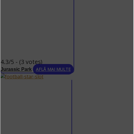
4.3/5 - (3 votes)
AFLĂ MAI MULTE
Jurassic Park