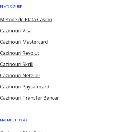
PLĂȚI SIGURE
Metode de Plată Casino
Cazinouri Visa
Cazinouri Mastercard
Nume Joc
Cazinouri Revolut
Titans of the Sun
Cazinouri Skrill
Categorii joc
noi
Cazinouri Neteller
speciale
Cazinouri Paysafecard
Producator joc
microgaming
Cazinouri Transfer Bancar
MAI MULTE PLĂȚI
10.000 RON Bonus + 1.000 Rotiri Gratuit