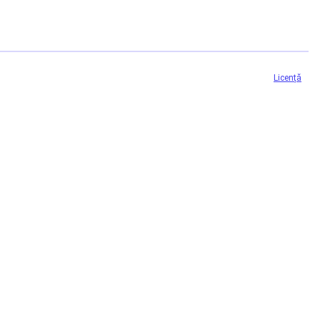
Licență
ANI