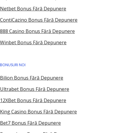
Cum joci Titans of the 
Netbet Bonus Fără Depunere
ContiCazino Bonus Fără Depunere
Așa cum spuneam, Titans of the Sun este un slot foarte simplu
888 Casino Bonus Fără Depunere
toate în partea de jos a ecranului. Iată cum se joacă Titans o
Winbet Bonus Fără Depunere
Câmpul „Bet” este cel în care e afișată valoarea pariului.
În stânga câmpului „Bet” ai acces la suma din balanță, car
BONUSURI NOI
Câmpul „Win” este locul unde vezi valoarea ultimului câșt
Butonul „Spin” este cel pe care apeși pentru a declanșa r
Bilion Bonus Fără Depunere
În partea de sus a ecranului, în zona din stânga, se află tre
Ultrabet Bonus Fără Depunere
de pe liniile de miză. Tot aici găsești și câmpul „Paytable”
12XBet Bonus Fără Depunere
Simboluri și valoarea lo
King Casino Bonus Fără Depunere
Bet7 Bonus Fără Depunere
Dacă vrei să știi ce sume poți câștiga în Titans of the Sun s