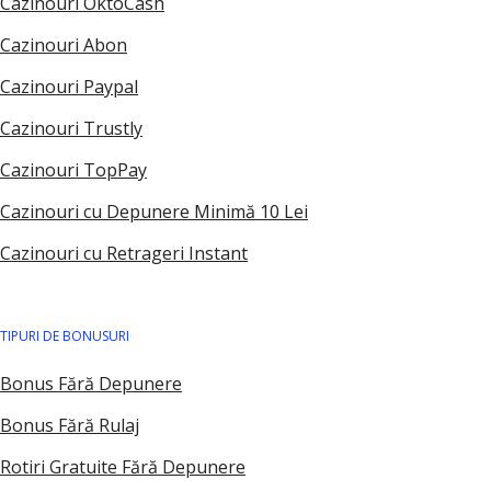
Cazinouri OktoCash
Bonusuri consecutive la primele 6 depuner
Cazinouri Abon
La ultima depunere primești 10 minute de ro
Cazinouri Paypal
Cazinouri Trustly
9.98
Cazinouri TopPay
Cazinouri cu Depunere Minimă 10 Lei
PROFITĂ ACUM
Recenzie Netbet
Cazinouri cu Retrageri Instant
Titans of the Sun Microgaming este genul de slot pe care îl p
reale îți poate aduce nu doar distracție, ci și câștiguri tenta
TIPURI DE BONUSURI
îți pune la dispoziție slotul realizat de
Microgaming
. Încear
Bonus Fără Depunere
Ce oferă Titans of the 
Bonus Fără Rulaj
Rotiri Gratuite Fără Depunere