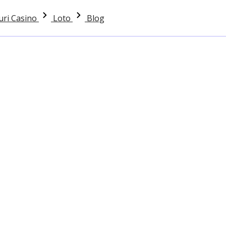
uri Casino
Loto
Blog
asă "JOACĂ GRATIS" și joacă direct în această pagină FĂRĂ B