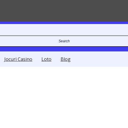
Recenzii
Jocuri Casino
Jocuri Casino
Loto
Blog