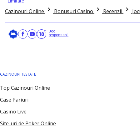
Despre noi
Cazinouri Online
Bonusuri Casino
Recenzii
Joc
Ad Disclosure
Joc
responsabil
CAZINOURI TESTATE
Top Cazinouri Online
Case Pariuri
Casino Live
Site-uri de Poker Online
Ap