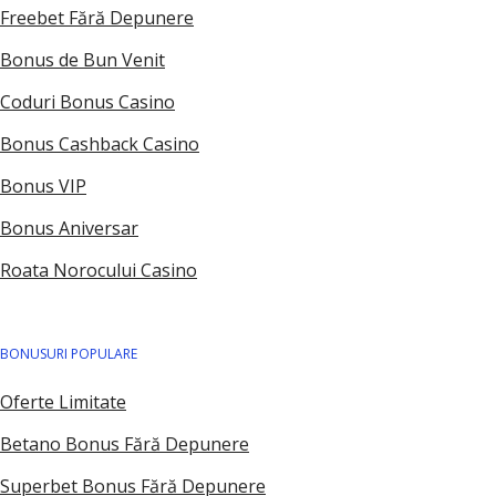
Când accesezi Titans of the Sun demo, primul lucru pe care îl
Freebet Fără Depunere
face ca slotul să fie perfect inclusiv pentru începători. Struct
Bonus de Bun Venit
Povestea din spatele jocului este una care te duce cu gândul la
Coduri Bonus Casino
aceea, vei observa că fundalul slotului te transportă pe meleag
este, de asemenea, în ton cu lumea de poveste construită 
Bonus Cashback Casino
Bonus VIP
RTP și plăți în Titans of
Bonus Aniversar
Roata Norocului Casino
Titans of the Sun gratis, la fel ca varianta cu mize reale, are
câștig, e bine să cunoști RTP-ul jocului, care se aplică inclu
jucătorii care sunt în căutarea câștigurilor.
BONUSURI POPULARE
În Titans of the Sun free poți alege ca valoarea fisei să porne
Oferte Limitate
Betano Bonus Fără Depunere
Încearcă și
Dragon Dance gratis
și
Ariana gratis
!
Superbet Bonus Fără Depunere