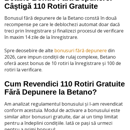
Câștigă 110 Rotiri Gratuite
Bonusul fără depunere de la Betano constă în două
recompense pe care le deblochezi automat doar dacă
treci prin înregistrare și finalizezi procesul de verificare
29 aprilie 2026:
în maxim 14 zile de la înregistrare.
Spre deosebire de alte
bonusuri fără depunere
din
2026, care impun condiții de rulaj complexe, Betano
oferă acest bonus de 10 rotiri la înregistrare și 100 de
rotiri la verificare.
Cum Revendici 110 Rotiri Gratuite
Fără Depunere la Betano?
Concluzie
Am analizat regulamentul bonusului și l-am revendicat
conform acestuia. Modul de activare a bonusului este
similar altor bonusuri gratuite, dar ai un timp limitat
pentru a îndeplini condițiile. Iată ce pași să urmezi
pentru a primi bonusul: