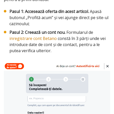
Pasul 1: Accesează oferta din acest articol.
Apasă
butonul „Profită acum” și vei ajunge direct pe site-ul
cazinoului;
Pasul 2: Creează un cont nou.
Formularul de
inregistrare cont Betano
constă în 3 părți unde vei
introduce date de cont și de contact, pentru a le
putea verifica ulterior.