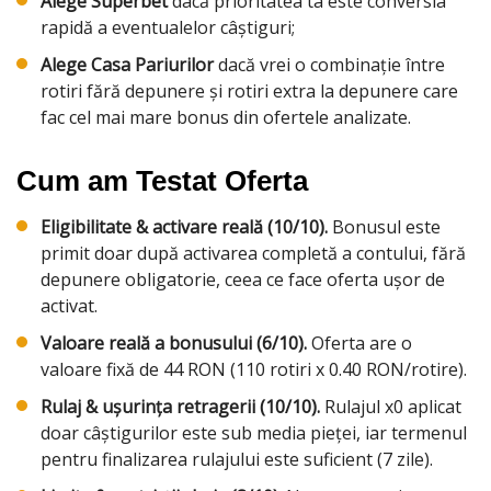
Alege Superbet
dacă prioritatea ta este conversia
rapidă a eventualelor câștiguri;
Alege Casa Pariurilor
dacă vrei o combinație între
rotiri fără depunere și rotiri extra la depunere care
fac cel mai mare bonus din ofertele analizate.
Cum am Testat Oferta
Eligibilitate & activare reală (10/10).
Bonusul este
primit doar după activarea completă a contului, fără
depunere obligatorie, ceea ce face oferta ușor de
activat.
Valoare reală a bonusului (6/10).
Oferta are o
valoare fixă de 44 RON (110 rotiri x 0.40 RON/rotire).
Rulaj & ușurința retragerii (10/10).
Rulajul x0 aplicat
doar câștigurilor este sub media pieței, iar termenul
pentru finalizarea rulajului este suficient (7 zile).