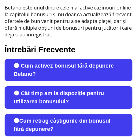
Betano este unul dintre cele mai active cazinouri online
la capitolul bonusuri și nu doar că actualizează frecvent
ofertele de bun venit pentru a se adapta pieței, dar și
oferă multiple opțiuni de bonusuri pentru jucătorii care
deja s-au înregistrat.
Întrebări Frecvente
🟠 Cum activez bonusul fără depunere
Betano?
🟠 Cât timp am la dispoziție pentru
utilizarea bonusului?
🟠Cum retrag câștigurile din bonusul
fără depunere?