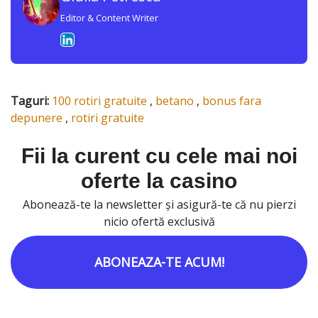
Editor & Content Writer
Taguri:
100 rotiri gratuite
,
betano
,
bonus fara
depunere
,
rotiri gratuite
Fii la curent cu cele mai noi
oferte la casino
Abonează-te la newsletter și asigură-te că nu pierzi
nicio ofertă exclusivă
ABONEAZA-TE ACUM!