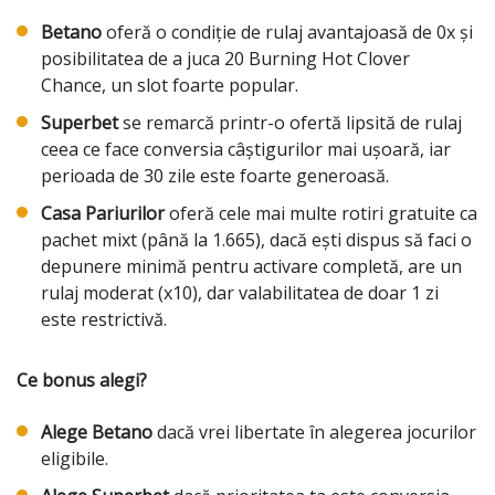
Betano
oferă o condiție de rulaj avantajoasă de 0x și
posibilitatea de a juca 20 Burning Hot Clover
Chance, un slot foarte popular.
Superbet
se remarcă printr-o ofertă lipsită de rulaj
ceea ce face conversia câștigurilor mai ușoară, iar
perioada de 30 zile este foarte generoasă.
Casa Pariurilor
oferă cele mai multe rotiri gratuite ca
pachet mixt (până la 1.665), dacă ești dispus să faci o
depunere minimă pentru activare completă, are un
rulaj moderat (x10), dar valabilitatea de doar 1 zi
este restrictivă.
Ce bonus alegi?
Alege Betano
dacă vrei libertate în alegerea jocurilor
eligibile.