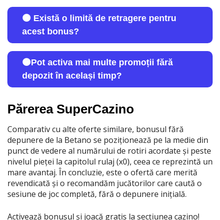
🟠 Există o limită de retragere pentru
acest bonus?
🟠Pot activa mai multe promoții fără
depozit în același timp?
Părerea SuperCazino
Comparativ cu alte oferte similare, bonusul fără
depunere de la Betano se poziționează pe la medie din
punct de vedere al numărului de rotiri acordate și peste
nivelul pieței la capitolul rulaj (x0), ceea ce reprezintă un
mare avantaj. În concluzie, este o ofertă care merită
revendicată și o recomandăm jucătorilor care caută o
sesiune de joc completă, fără o depunere inițială.
Activează bonusul și joacă gratis la secțiunea cazino!