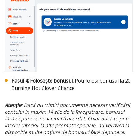
Pasul 4: Folosește bonusul.
Poți folosi bonusul la 20
Burning Hot Clover Chance.
Atenție
: Dacă nu trimiți documentul necesar verificării
contului în maxim 14 zile de la înregistrare, bonusul
fără depunere nu va mai fi acordat. Chiar dacă te poți
înscrie ulterior la alte promoții speciale, nu vei avea la
dispoziție multe opțiuni de bonusuri fără depunere.