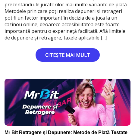
prezentându-le jucătorilor mai multe variante de plată.
Metodele prin care poți realiza depuneri și retrageri
pot fi un factor important în decizia de a juca la un
cazinou online, deoarece accesibilitatea este foarte
importantă pentru o experineță facilitată. Află limitele
de depunere și retragere, taxele aplicabile […]
CITEȘTE MAI MULT
Mr Bit Retragere și Depunere: Metode de Plată Testate