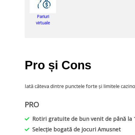
Pariuri
virtuale
Pro și Cons
Iată câteva dintre punctele forte și limitele cazino
PRO
Rotiri gratuite de bun venit de până la
Selecție bogată de jocuri Amusnet