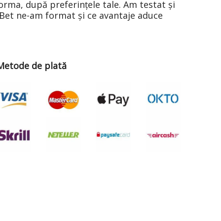
orma, după preferințele tale. Am testat și
ipBet ne-am format și ce avantaje aduce
Metode de plată