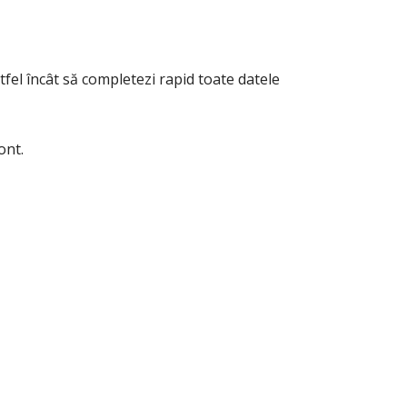
tfel încât să completezi rapid toate datele
ont.