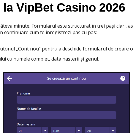
 la VipBet Casino 2026
teva minute. Formularul este structurat în trei pași clari, as
în continuare cum te înregistrezi pas cu pas:
utonul „Cont nou” pentru a deschide formularul de creare c
lui
cu numele complet, data nașterii și genul.