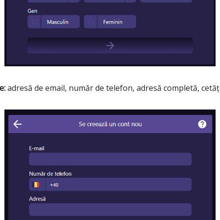
e:
adresă de email, număr de telefon, adresă completă, cetăț