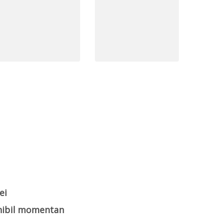
ei
nibil momentan