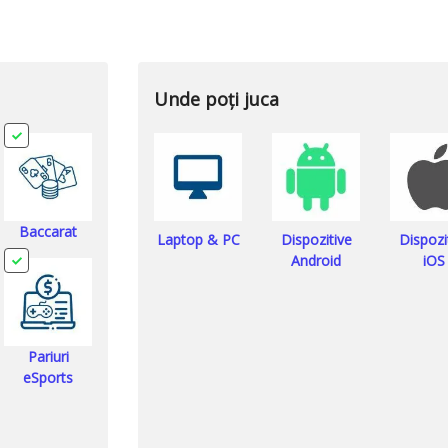
Unde poți juca
Baccarat
Laptop & PC
Dispozitive
Dispozi
Android
iOS
Pariuri
eSports