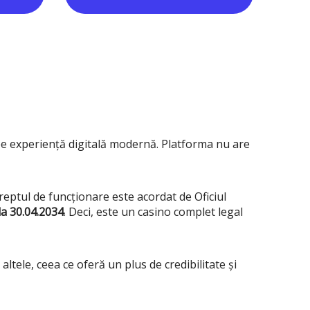
pe experiență digitală modernă. Platforma nu are
reptul de funcționare este acordat de Oficiul
la 30.04.2034
. Deci, este un casino complet legal
i altele, ceea ce oferă un plus de credibilitate și