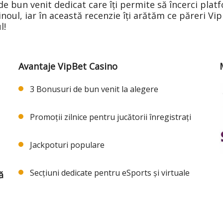
e bun venit dedicat care îți permite să încerci platf
inoul, iar în această recenzie îți arătăm ce păreri V
l!
Avantaje VipBet Casino
3 Bonusuri de bun venit la alegere
Promoții zilnice pentru jucătorii înregistrați
Jackpoturi populare
Secțiuni dedicate pentru eSports și virtuale
ă