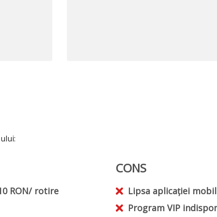
ului:
CONS
 10 RON/ rotire
Lipsa aplicației mobil
Program VIP indispo