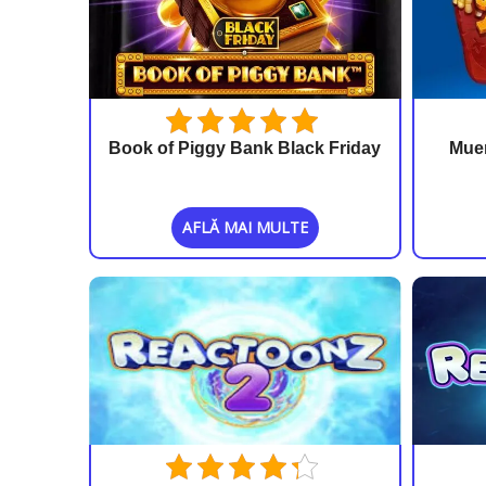
Muer
Book of Piggy Bank Black Friday
AFLĂ MAI MULTE