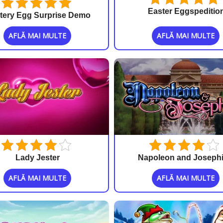
Easter Eggspeditio
tery Egg Surprise Demo
AFLĂ MAI MULTE
AFLĂ MAI MULTE
Lady Jester
Napoleon and Joseph
AFLĂ MAI MULTE
AFLĂ MAI MULTE