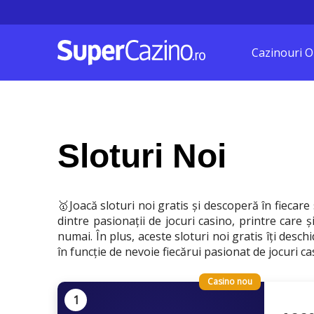
Cazinouri O
Sloturi Noi
🥇Joacă sloturi noi gratis și descoperă în fiec
dintre pasionații de jocuri casino, printre care 
numai. În plus, aceste sloturi noi gratis îți desc
în funcție de nevoie fiecărui pasionat de jocuri ca
Casino nou
1