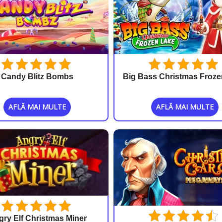
Candy Blitz Bombs
Big Bass Christmas Froze
AFLĂ MAI MULTE
AFLĂ MAI MULTE
ry Elf Christmas Miner