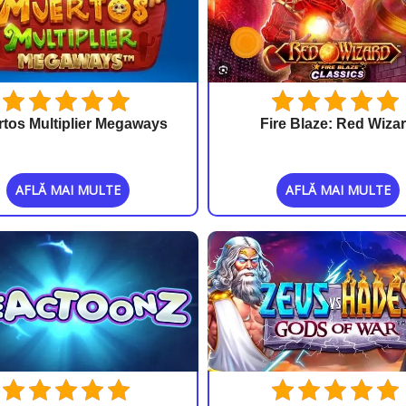
tos Multiplier Megaways
Fire Blaze: Red Wiza
AFLĂ MAI MULTE
AFLĂ MAI MULTE