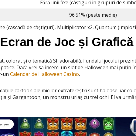
Fără linii fixe (câștiguri în grupuri de simbo
96.51% (peste medie)
he (cascadă de câștiguri), Multiplicator x2, Quantum (Implozi
cran de Joc și Grafică
 colorat și o tematică SF adorabilă. Fundalul jocului prezin
mpatice. Dacă vrei să încerci un slot de Halloween mai puțin 
tr-un
Calendar de Halloween Casino
.
iile cartoon ale micilor extratereștri sunt haioase, iar coloa
riția și Gargantoon, un monstru uriaș cu trei ochi. El va urmăr