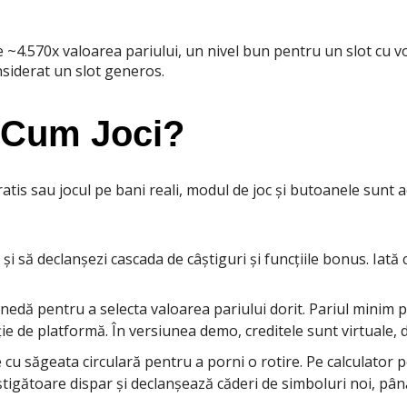
 ~4.570x valoarea pariului, un nivel bun pentru un slot cu v
onsiderat un slot generos.
 Cum Joci?
is sau jocul pe bani reali, modul de joc și butoanele sunt ace
și să declanșezi cascada de câștiguri și funcțiile bonus. Iată 
dă pentru a selecta valoarea pariului dorit. Pariul minim per 
e de platformă. În versiunea demo, creditele sunt virtuale, d
u săgeata circulară pentru a porni o rotire. Pe calculator po
știgătoare dispar și declanșează căderi de simboluri noi, pâ