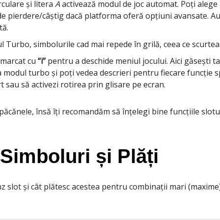
culare și litera
A
activează modul de joc automat. Poți alege
 de pierdere/câștig dacă platforma oferă opțiuni avansate. A
tă.
 Turbo, simbolurile cad mai repede în grilă, ceea ce scurtea
 marcat cu
“i”
pentru a deschide meniul jocului. Aici găsești tabe
 modul turbo și poți vedea descrieri pentru fiecare funcție sp
 sau să activezi rotirea prin glisare pe ecran.
păcănele, însă îți recomandăm să înțelegi bine funcțiile slotu
imboluri și Plăți
 slot și cât plătesc acestea pentru combinații mari (maxime)