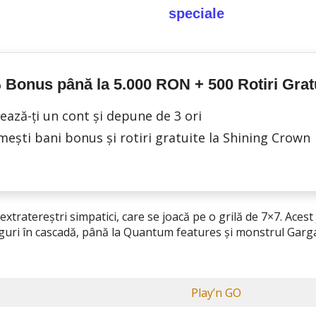
speciale
Bonus până la 5.000 RON + 500 Rotiri Grat
ează-ți un cont și depune de 3 ori
mești bani bonus și rotiri gratuite la Shining Crown
xtratereștri simpatici, care se joacă pe o grilă de 7×7. Acest
âștiguri în cascadă, până la Quantum features și monstrul Gar
Play’n GO