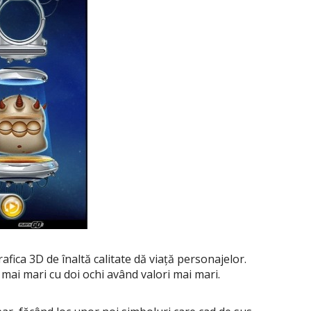
afica 3D de înaltă calitate dă viață personajelor.
ei mai mari cu doi ochi având valori mai mari.