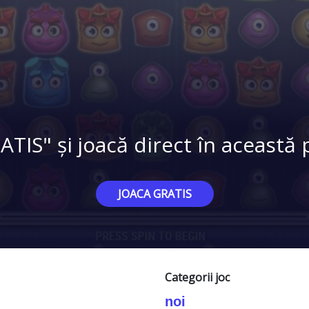
TIS" și joacă direct în această
JOACA GRATIS
Categorii joc
noi