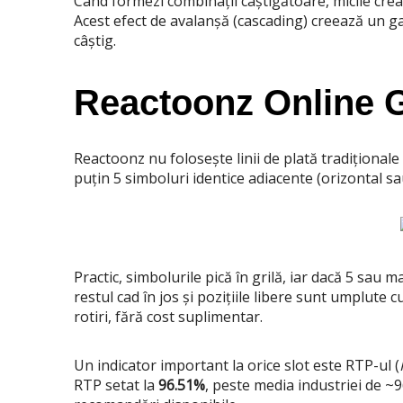
Când formezi combinații câștigătoare, micile crea
Acest efect de avalanșă (cascading) creează un ga
câștig.
Reactoonz Online Gr
Reactoonz nu folosește linii de plată tradiționale
puțin 5 simboluri identice adiacente (orizontal sa
Practic, simbolurile pică în grilă, iar dacă 5 sau m
restul cad în jos și pozițiile libere sunt umplute 
rotiri, fără cost suplimentar.
Un indicator important la orice slot este RTP-ul (
RTP setat la
96.51%
, peste media industriei de ~9