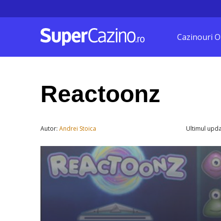
Cazinouri O
Reactoonz
Autor:
Andrei Stoica
Ultimul upda