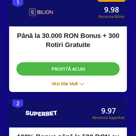
1
9.98
Recenzia Bilion
Până la 30.000 RON Bonus + 300
Rotiri Gratuite
PROFITĂ ACUM
Vezi Mai Mult
2
9.97
Recenzia Superbet