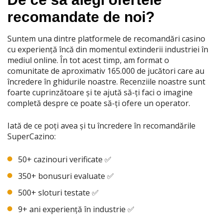
recomandate de noi?
Suntem una dintre platformele de recomandări casino
cu experiență încă din momentul extinderii industriei în
mediul online. În tot acest timp, am format o
comunitate de aproximativ 165.000 de jucători care au
încredere în ghidurile noastre. Recenziile noastre sunt
foarte cuprinzătoare și te ajută să-ți faci o imagine
completă despre ce poate să-ți ofere un operator.
Iată de ce poți avea și tu încredere în recomandările
SuperCazino:
50+ cazinouri verificate ✅
350+ bonusuri evaluate ✅
500+ sloturi testate ✅
9+ ani experiență în industrie ✅