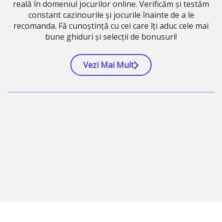
reală în domeniul jocurilor online. Verificăm și testăm
constant cazinourile și jocurile înainte de a le
recomanda. Fă cunoștință cu cei care îți aduc cele mai
bune ghiduri și selecții de bonusuri!
Vezi Mai Mult