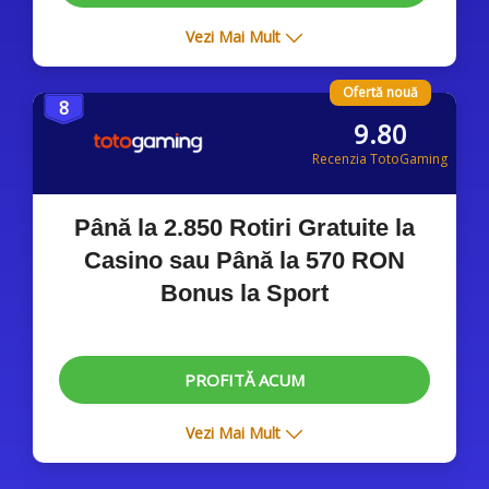
Vezi Mai Mult
Ofertă nouă
8
9.80
Recenzia TotoGaming
Până la 2.850 Rotiri Gratuite la
Casino sau Până la 570 RON
Bonus la Sport
PROFITĂ ACUM
Vezi Mai Mult