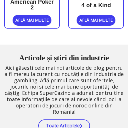
American Poker
4 of a Kind
2
AFLĂ MAI MULTE
AFLĂ MAI MULTE
Articole și știri din industrie
Aici găsești cele mai noi articole de blog pentru
a fi mereu la curent cu noutățile din industria de
gambling. Află primul care sunt ofertele,
jocurile noi si cele mai bune oportunități de
câștig! Echipa SuperCazino a adunat pentru tine
toate informațiile de care ai nevoie când joci la
operatorii de jocuri de noroc online din
România!
Toate Articolele