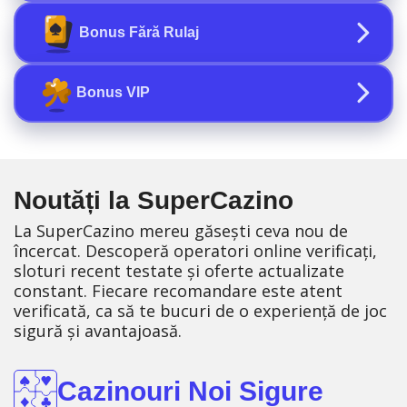
Bonus Fără Rulaj
Bonus VIP
Noutăți la SuperCazino
La SuperCazino mereu găsești ceva nou de
încercat. Descoperă operatori online verificați,
sloturi recent testate și oferte actualizate
constant. Fiecare recomandare este atent
verificată, ca să te bucuri de o experiență de joc
sigură și avantajoasă.
Cazinouri Noi Sigure