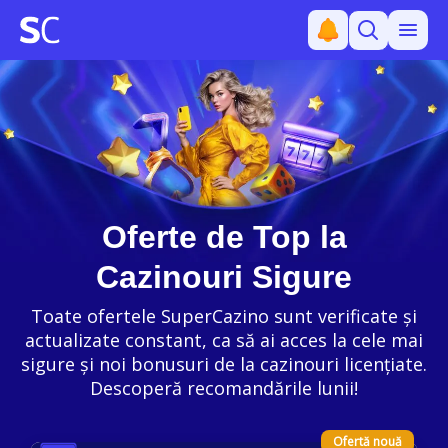
Oferte de Top la
Cazinouri Sigure
Toate ofertele SuperCazino sunt verificate și
actualizate constant, ca să ai acces la cele mai
sigure și noi bonusuri de la cazinouri licențiate.
Descoperă recomandările lunii!
Ofertă nouă