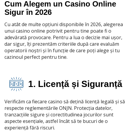
Cum Alegem un Casino Online
Sigur în 2026
Cu atât de multe opțiuni disponibile în 2026, alegerea
unui casino online potrivit pentru tine poate fi o
adevărată provocare. Pentru a lua o decizie mai ușor,
dar sigur, îți prezentăm criteriile după care evaluăm
operatorii noștri și în funcție de care poți alege și tu
cazinoul perfect pentru tine.
1. Licență și Siguranță
Verificăm ca fiecare casino să dețină licență legală și să
respecte reglementările ONJN. Protecția datelor,
tranzacțiile sigure și corectitudinea jocurilor sunt
aspecte esențiale, astfel încât să te bucuri de o
experiență fără riscuri.