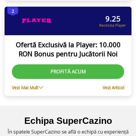
2
9.25
Recenzia Player
Ofertă Exclusivă la Player: 10.000
RON Bonus pentru Jucătorii Noi
PROFITĂ ACUM
Vezi Mai Mult
Vezi Articol
Echipa SuperCazino
În spatele SuperCazino se află o echipă cu experiență