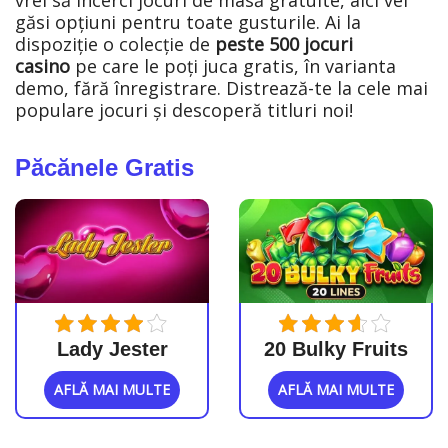
găsi opțiuni pentru toate gusturile. Ai la
dispoziție o colecție de
peste 500 jocuri
casino
pe care le poți juca gratis, în varianta
demo, fără înregistrare. Distrează-te la cele mai
populare jocuri și descoperă titluri noi!
Păcănele Gratis
Lady Jester
20 Bulky Fruits
AFLĂ MAI MULTE
AFLĂ MAI MULTE