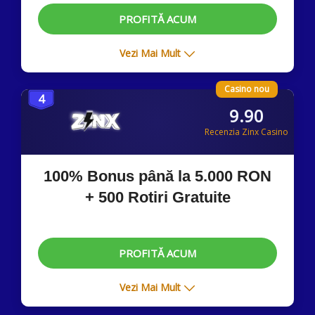
PROFITĂ ACUM
Vezi Mai Mult
Casino nou
4
9.90
Recenzia Zinx Casino
100% Bonus până la 5.000 RON
+ 500 Rotiri Gratuite
PROFITĂ ACUM
Vezi Mai Mult