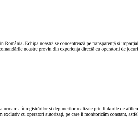
in România. Echipa noastră se concentrează pe transparență și imparțialit
recomandările noastre provin din experiența directă cu operatorii de jocuri
 urmare a înregistrărilor și depunerilor realizate prin linkurile de afilier
m exclusiv cu operatori autorizați, pe care îi monitorizăm constant, astfel 