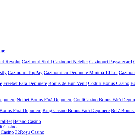
ine
ri Revolut
Cazinouri Skrill
Cazinouri Neteller
Cazinouri Paysafecard
stly
Cazinouri TopPay
Cazinouri cu Depunere Minimă 10 Lei
Cazinour
re
Freebet Fără Depunere
Bonus de Bun Venit
Coduri Bonus Casino
Bo
Depunere
Netbet Bonus Fără Depunere
ContiCazino Bonus Fără Depun
Bonus Fără Depunere
King Casino Bonus Fără Depunere
Bet7 Bonus 
ralBet
Betano Casino
t Casino
 Casino
32Roșu Casino