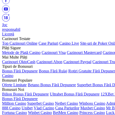
Joc
responsabil
Licență
Cazinouri Testate
Top Cazinouri Online
Case Pariuri
Casino Live
Site-uri de Poker Onl
Plăți Sigure
Metode de Plată Casino
Cazinouri Visa
Cazinouri Mastercard
Cazinou
Mai Multe Plăți
Cazinouri OktoCash
Cazinouri Abon
Cazinouri Paypal
Cazinouri Tru
Tipuri de Bonusuri
Bonus Fără Depunere
Bonus Fără Rulaj
Rotiri Gratuite Fără Depune
Casino
Bonusuri Populare
Oferte Limitate
Betano Bonus Fără Depunere
Superbet Bonus Fără 
Bonusuri Noi
Bilion Bonus Fără Depunere
Ultrabet Bonus Fără Depunere
12XBet 
Bonus Fără Depunere
Million Casino
Superbet Casino
Netbet Casino
Winboss Casino
Admi
888 Casino
Unibet
Vlad Cazino
Casa Pariurilor
Maxbet Casino
Mr Bi
Fortuna Casino
Winbet Casino
BetMen Casino
Princess Casino
Luck