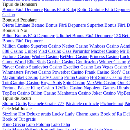
Tipuri de Bonusuri
Bonus Fără Depunere
Bonus Fără Rulaj
Rotiri Gratuite Fără Depune
Casino
Bonusuri Populare
Oferte Limitate
Betano Bonus Fără Depunere
Superbet Bonus Fără 
Bonusuri Noi
Bilion Bonus Fără Depunere
Ultrabet Bonus Fără Depunere
12XBet 
Bonus Fără Depunere
Million Casino
Superbet Casino
Netbet Casino
Winboss Casino
Admi
888 Casino
Unibet
Vlad Cazino
Casa Pariurilor
Maxbet Casino
Mr Bi
Fortuna Casino
Winbet Casino
BetMen Casino
Princess Casino
Luck
Game World
Elite Slots
Getsbet Casino
Conticazino
Winner Casino
W
Player Casino
Stanleybet Casino
Excelbet Casino
Las Vegas Casino
Winmasters
Favbet Casino
Powerbet Casino
Frank Casino
SlotV Cas
Magnumbet Casino
Lady Casino
Prima Casino
Hot Spins Casino
Bet
TotoGaming Casino
Royal Slots
Spin Casino
MaxWin Casino
One C
Fortuna Palace
King Casino
12xBet Casino
Napoleon Games
Ultrab
TopBet Casino
Bilion Casino
Manhattan Casino
Joker Casino
VipBet
Tipuri de Jocuri
Sloturi Gratis
Pacanele Gratis 777
Păcănele cu fructe
Păcănele noi
Pă
Cele Mai Jucate
Sizzling Hot Deluxe gratis
Lucky Lady Charm gratis
Book of Ra Delu
Book of Tut gratis
Kino Grecia
Loto Polonia
Loto Italia
Loto Marea Britanie
Euromillions
Loto Germania
Loto Spania