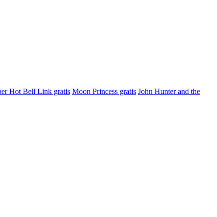
er Hot Bell Link gratis
Moon Princess gratis
John Hunter and the