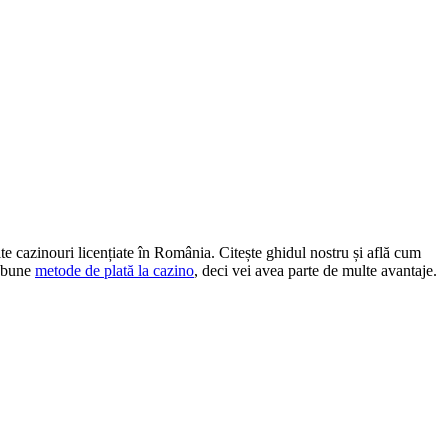
te cazinouri licențiate în România. Citește ghidul nostru și află cum
i bune
metode de plată la cazino
, deci vei avea parte de multe avantaje.