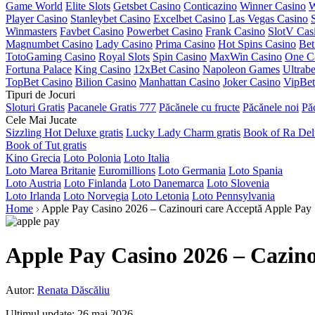
Game World
Elite Slots
Getsbet Casino
Conticazino
Winner Casino
W
Player Casino
Stanleybet Casino
Excelbet Casino
Las Vegas Casino
Winmasters
Favbet Casino
Powerbet Casino
Frank Casino
SlotV Cas
Magnumbet Casino
Lady Casino
Prima Casino
Hot Spins Casino
Bet
TotoGaming Casino
Royal Slots
Spin Casino
MaxWin Casino
One C
Fortuna Palace
King Casino
12xBet Casino
Napoleon Games
Ultrab
TopBet Casino
Bilion Casino
Manhattan Casino
Joker Casino
VipBet
Tipuri de Jocuri
Sloturi Gratis
Pacanele Gratis 777
Păcănele cu fructe
Păcănele noi
Pă
Cele Mai Jucate
Sizzling Hot Deluxe gratis
Lucky Lady Charm gratis
Book of Ra Delu
Book of Tut gratis
Kino Grecia
Loto Polonia
Loto Italia
Loto Marea Britanie
Euromillions
Loto Germania
Loto Spania
Loto Austria
Loto Finlanda
Loto Danemarca
Loto Slovenia
Loto Irlanda
Loto Norvegia
Loto Letonia
Loto Pennsylvania
Home
Apple Pay Casino 2026 – Cazinouri care Acceptă Apple Pay
Apple Pay Casino 2026 – Cazino
Autor:
Renata Dăscăliu
Ultimul update: 26 mai 2026