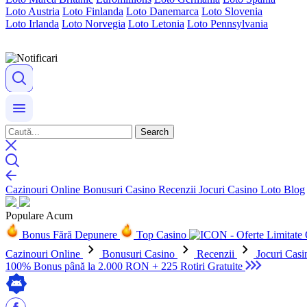
Loto Austria
Loto Finlanda
Loto Danemarca
Loto Slovenia
Loto Irlanda
Loto Norvegia
Loto Letonia
Loto Pennsylvania
Cazinouri Online
Bonusuri Casino
Recenzii
Jocuri Casino
Loto
Blog
Populare Acum
Bonus Fără Depunere
Top Casino
O
Cazinouri Online
Bonusuri Casino
Recenzii
Jocuri Cas
100% Bonus până la 2.000 RON + 225 Rotiri Gratuite