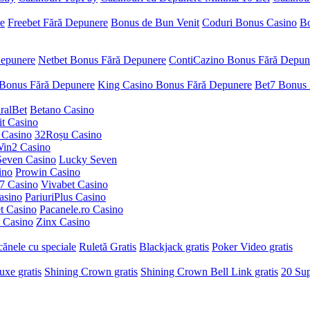
re
Freebet Fără Depunere
Bonus de Bun Venit
Coduri Bonus Casino
Bo
Depunere
Netbet Bonus Fără Depunere
ContiCazino Bonus Fără Depun
Bonus Fără Depunere
King Casino Bonus Fără Depunere
Bet7 Bonus 
ralBet
Betano Casino
t Casino
 Casino
32Roșu Casino
in2 Casino
Seven Casino
Lucky Seven
ino
Prowin Casino
7 Casino
Vivabet Casino
asino
PariuriPlus Casino
et Casino
Pacanele.ro Casino
 Casino
Zinx Casino
cănele cu speciale
Ruletă Gratis
Blackjack gratis
Poker Video gratis
xe gratis
Shining Crown gratis
Shining Crown Bell Link gratis
20 Sup