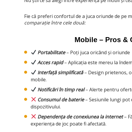
Nu știi ce să alegi între experiența pe mobil și c
Fie că preferi confortul de a juca oriunde de pe mo
comparație între cele două:
Mobile – Pros &
Portabilitate
– Poți juca oricând și oriunde
Acces rapid
– Aplicația este mereu la înde
Interfață simplificată
– Design prietenos, o
mobile.
Notificări în timp real
– Alerte pentru ofert
Consumul de baterie
– Sesiunile lungi pot 
dispozitivului.
Dependența de conexiunea la internet
– F
experiența de joc poate fi afectată.