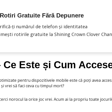
Rotiri Gratuite Fără Depunere
rifică-ți numărul de telefon și identitatea
imești rotirile gratuite la Shining Crown Clover Cha
– Ce Este și Cum Acces
ptimizate pentru dispozitivele mobile este că poți avea acces l
și vrei să faci ceva cu timpul mort?
ncerci norocul la orice joc vrei. Acum ai la propriu toate jocuri