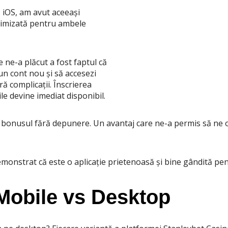
ă iOS, am avut aceeași
ptimizată pentru ambele
e ne-a plăcut a fost faptul că
 un cont nou și să accesezi
ră complicații. Înscrierea
le devine imediat disponibil.
 cu bonusul fără depunere. Un avantaj care ne-a permis să ne
monstrat că este o aplicație prietenoasă și bine gândită pent
Mobile vs Desktop