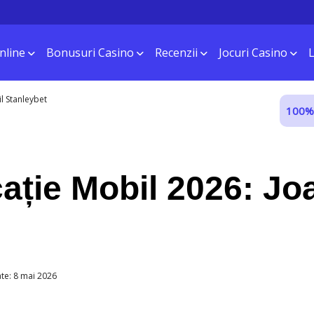
nline
Bonusuri Casino
Recenzii
Jocuri Casino
l Stanleybet
100% 
cație Mobil 2026: Jo
te: 8 mai 2026