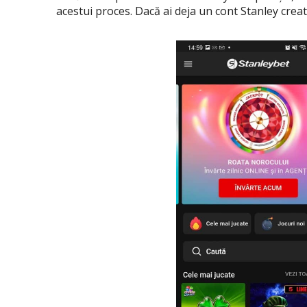
acestui proces. Dacă ai deja un cont Stanley crea