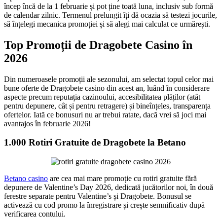
încep încă de la 1 februarie și pot ține toată luna, inclusiv sub formă
de calendar zilnic. Termenul prelungit îți dă ocazia să testezi jocurile,
să înțelegi mecanica promoției și să alegi mai calculat ce urmărești.
Top Promoții de Dragobete Casino în
2026
Din numeroasele promoții ale sezonului, am selectat topul celor mai
bune oferte de Dragobete casino din acest an, luând în considerare
aspecte precum reputația cazinoului, accesibilitatea plăților (atât
pentru depunere, cât și pentru retragere) și bineînțeles, transparența
ofertelor. Iată ce bonusuri nu ar trebui ratate, dacă vrei să joci mai
avantajos în februarie 2026!
1.000 Rotiri Gratuite de Dragobete la Betano
Betano casino
are cea mai mare promoție cu rotiri gratuite fără
depunere de Valentine’s Day 2026, dedicată jucătorilor noi, în două
ferestre separate pentru Valentine’s și Dragobete. Bonusul se
activează cu cod promo la înregistrare și crește semnificativ după
verificarea contului.