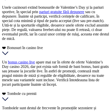
Unele cazinouri extind bonusurile de Valentine’s Day și la pariuri
sportive, în special prin
pariuri gratuite fără depunere
sau cu
depunere. Înainte să participi, verifică cerințele de calificare, în
special cota minimă și tipul de pariu acceptat (live sau pre-match).
Uită-te și la sporturile eligibile, deoarece unele oferte exclud anumite
piețe. De regulă, valoarea freebet-ului nu poate fi retrasă, ci doar
eventualul profit, iar în cazul unor cerințe de rulaj, aceasta este destul
de mică.
❤️ Bonusuri în casino live
Un
bonus casino live
apare mai rar în oferte de oferte Valentine’s
Day casino 2026, dar pot exista sub formă de bani bonus, bani gratis
sau jetoane la jocurile live. În astfel de promoții, contează mult
pragul minim de miză și regulile de eligibilitate, deoarece nu toate
mesele sau variantele sunt incluse. Verifică întotdeauna lista de
jocuri participante înainte să începi.
❤️ Tombole cu premii
Tombolele sunt destul de frecvente în promoțiile sezoniere și