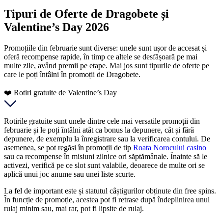
Tipuri de Oferte de Dragobete și
Valentine’s Day 2026
Promoțiile din februarie sunt diverse: unele sunt ușor de accesat și
oferă recompense rapide, în timp ce altele se desfășoară pe mai
multe zile, având premii pe etape. Mai jos sunt tipurile de oferte pe
care le poți întâlni în promoții de Dragobete.
❤️ Rotiri gratuite de Valentine’s Day
Rotirile gratuite sunt unele dintre cele mai versatile promoții din
februarie și le poți întâlni atât ca bonus la depunere, cât și fără
depunere, de exemplu la înregistrare sau la verificarea contului. De
asemenea, se pot regăsi în promoții de tip
Roata Norocului casino
sau ca recompense în misiuni zilnice ori săptămânale. Înainte să le
activezi, verifică pe ce slot sunt valabile, deoarece de multe ori se
aplică unui joc anume sau unei liste scurte.
La fel de important este și statutul câștigurilor obținute din free spins.
În funcție de promoție, acestea pot fi retrase după îndeplinirea unul
rulaj minim sau, mai rar, pot fi lipsite de rulaj.