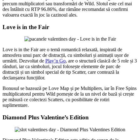
precum multiplicatori sau transformări de Wild. Slotul este cel mai
des întâlnit cu RTP 96.86%, dar rămâne recomandat să confirmi
valoarea exactă în joc la cazinoul ales.
Love is in the Fair
Love is in the Fair are o temă romantică relaxată, inspirată de
atmosfera unui parc de distracții, cu simboluri și animații ușor de
urmărit. Dezvoltat de
Play’n Go
, are o structură clasică de 5 role și 3
rânduri, iar ca simboluri, jocul folosește elemente de parc de
distracții și un simbol special de tip Scatter, care contează la
declanșarea funcțiilor.
Bonusul se bazează pe Love Map și pe Multipliers, iar în Free Spins
multiplicatorul pentru Wild pornește de la un nivel de bază și crește
pe măsură ce colectezi Scatters, cu posibilitate de rotiri
suplimentare.
Diamond Plus Valentine’s Edition