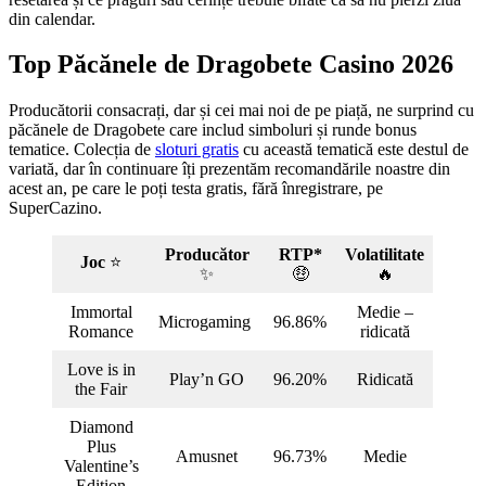
din calendar.
Top Păcănele de Dragobete Casino 2026
Producătorii consacrați, dar și cei mai noi de pe piață, ne surprind cu
păcănele de Dragobete care includ simboluri și runde bonus
tematice. Colecția de
sloturi gratis
cu această tematică este destul de
variată, dar în continuare îți prezentăm recomandările noastre din
acest an, pe care le poți testa gratis, fără înregistrare, pe
SuperCazino.
Producător
RTP*
Volatilitate
Joc
⭐
✨
🤑
🔥
Immortal
Medie –
Microgaming
96.86%
Romance
ridicată
Love is in
Play’n GO
96.20%
Ridicată
the Fair
Diamond
Plus
Amusnet
96.73%
Medie
Valentine’s
Edition