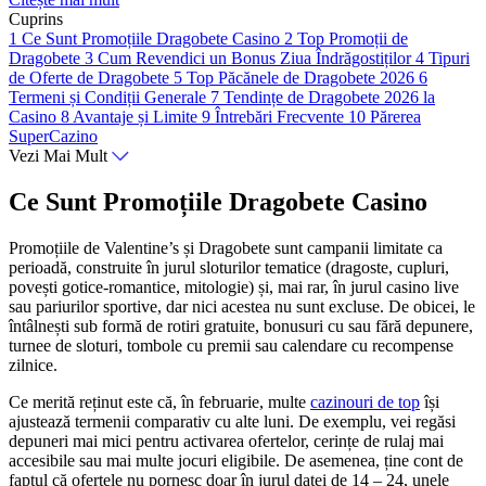
Cuprins
1
Ce Sunt Promoțiile Dragobete Casino
2
Top Promoții de
Dragobete
3
Cum Revendici un Bonus Ziua Îndrăgostiților
4
Tipuri
de Oferte de Dragobete
5
Top Păcănele de Dragobete 2026
6
Termeni și Condiții Generale
7
Tendințe de Dragobete 2026 la
Casino
8
Avantaje și Limite
9
Întrebări Frecvente
10
Părerea
SuperCazino
Vezi Mai Mult
Ce Sunt Promoțiile Dragobete Casino
Promoțiile de Valentine’s și Dragobete sunt campanii limitate ca
perioadă, construite în jurul sloturilor tematice (dragoste, cupluri,
povești gotice-romantice, mitologie) și, mai rar, în jurul casino live
sau pariurilor sportive, dar nici acestea nu sunt excluse. De obicei, le
întâlnești sub formă de rotiri gratuite, bonusuri cu sau fără depunere,
turnee de sloturi, tombole cu premii sau calendare cu recompense
zilnice.
Ce merită reținut este că, în februarie, multe
cazinouri de top
își
ajustează termenii comparativ cu alte luni. De exemplu, vei regăsi
depuneri mai mici pentru activarea ofertelor, cerințe de rulaj mai
accesibile sau mai multe jocuri eligibile. De asemenea, ține cont de
faptul că ofertele nu pornesc doar în jurul datei de 14 – 24, unele