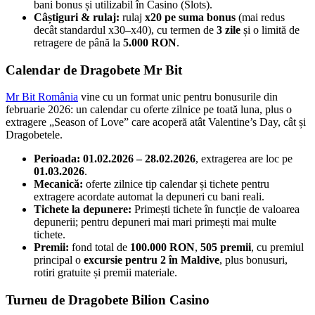
bani bonus și utilizabil în Casino (Slots).
Câștiguri & rulaj:
rulaj
x20 pe suma bonus
(mai redus
decât standardul x30–x40), cu termen de
3 zile
și o limită de
retragere de până la
5.000 RON
.
Calendar de Dragobete Mr Bit
Mr Bit România
vine cu un format unic pentru bonusurile din
februarie 2026: un calendar cu oferte zilnice pe toată luna, plus o
extragere „Season of Love” care acoperă atât Valentine’s Day, cât și
Dragobetele.
Perioada:
01.02.2026 – 28.02.2026
, extragerea are loc pe
01.03.2026
.
Mecanică:
oferte zilnice tip calendar și tichete pentru
extragere acordate automat la depuneri cu bani reali.
Tichete la depunere:
Primești tichete în funcție de valoarea
depunerii; pentru depuneri mai mari primești mai multe
tichete.
Premii:
fond total de
100.000 RON
,
505 premii
, cu premiul
principal o
excursie pentru 2 în Maldive
, plus bonusuri,
rotiri gratuite și premii materiale.
Turneu de Dragobete Bilion Casino