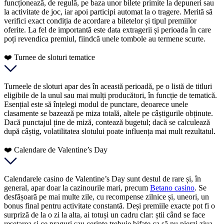
funcționează, de regulă, pe baza unor bilete primite la depuneri sau
la activitate de joc, iar apoi participi automat la o tragere. Merită să
verifici exact condiția de acordare a biletelor și tipul premiilor
oferite. La fel de importantă este data extragerii și perioada în care
poți revendica premiul, fiindcă unele tombole au termene scurte.
❤️ Turnee de sloturi tematice
Turneele de sloturi apar des în această perioadă, pe o listă de titluri
eligibile de la unul sau mai mulți producători, în funcție de tematică.
Esențial este să înțelegi modul de punctare, deoarece unele
clasamente se bazează pe miza totală, altele pe câștigurile obținute.
Dacă punctajul ține de miză, contează bugetul; dacă se calculează
după câștig, volatilitatea slotului poate influența mai mult rezultatul.
❤️ Calendare de Valentine’s Day
Calendarele casino de Valentine’s Day sunt destul de rare și, în
general, apar doar la cazinourile mari, precum
Betano casino
. Se
desfășoară pe mai multe zile, cu recompense zilnice și, uneori, un
bonus final pentru activitate constantă. Deși premiile exacte pot fi o
surpriză de la o zi la alta, ai totuși un cadru clar: știi când se face
resetarea și ce praguri sau cerințe trebuie bifate ca să nu pierzi ziua