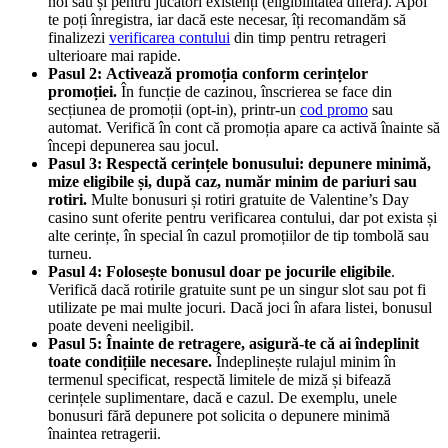
noi sau și pentru jucători existenți (eligibilitatea diferă). Apoi
te poți înregistra, iar dacă este necesar, îți recomandăm să
finalizezi
verificarea contului
din timp pentru retrageri
ulterioare mai rapide.
Pasul 2:
Activează promoția conform cerințelor
promoției.
În funcție de cazinou, înscrierea se face din
secțiunea de promoții (opt-in), printr-un
cod promo
sau
automat. Verifică în cont că promoția apare ca activă înainte să
începi depunerea sau jocul.
Pasul 3:
Respectă cerințele bonusului: depunere minimă,
mize eligibile și, după caz, număr minim de pariuri sau
rotiri.
Multe bonusuri și rotiri gratuite de Valentine’s Day
casino sunt oferite pentru verificarea contului, dar pot exista și
alte cerințe, în special în cazul promoțiilor de tip tombolă sau
turneu.
Pasul 4:
Folosește bonusul doar pe jocurile eligibile
.
Verifică dacă rotirile gratuite sunt pe un singur slot sau pot fi
utilizate pe mai multe jocuri. Dacă joci în afara listei, bonusul
poate deveni neeligibil.
Pasul 5:
Înainte de retragere, asigură-te că ai îndeplinit
toate condițiile necesare.
Îndeplinește rulajul minim în
termenul specificat, respectă limitele de miză și bifează
cerințele suplimentare, dacă e cazul. De exemplu, unele
bonusuri fără depunere pot solicita o depunere minimă
înaintea retragerii.