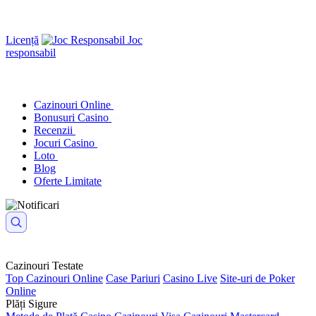
Licență
Joc
responsabil
Cazinouri Online
Bonusuri Casino
Recenzii
Jocuri Casino
Loto
Blog
Oferte Limitate
Cazinouri Testate
Top Cazinouri Online
Case Pariuri
Casino Live
Site-uri de Poker
Online
Plăți Sigure