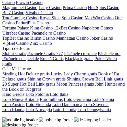
Casino
Prowin Casino
Magnumbet Casino
Lady Casino
Prima Casino
Hot Spins Casino
Bet7 Casino
Vivabet Casino
TotoGaming Casino
Royal Slots
Spin Casino
MaxWin Casino
One
Casino
PariuriPlus Casino
Fortuna Palace
King Casino
12xBet Casino
Napoleon Games
Ultrabet Casino
Pacanele.ro Casino
TopBet Casino
Bilion Casino
Manhattan Casino
Joker Casino
VipBet Casino
Zinx Casino
Tipuri de Jocuri
Sloturi Gratis
Pacanele Gratis 777
Păcănele cu fructe
Păcănele noi
Păcănele cu speciale
Ruletă Gratis
Blackjack gratis
Poker Video
gratis
Cele Mai Jucate
Sizzling Hot Deluxe gratis
Lucky Lady Charm gratis
Book of Ra
Deluxe gratis
Shining Crown gratis
Shining Crown Bell Link gratis
20 Super Hot Bell Link gratis
Moon Princess gratis
John Hunter and
the Book of Tut gratis
Kino Grecia
Loto Polonia
Loto Italia
Loto Marea Britanie
Euromillions
Loto Germania
Loto Spania
Loto Austria
Loto Finlanda
Loto Danemarca
Loto Slovenia
Loto Irlanda
Loto Norvegia
Loto Letonia
Loto Pennsylvania