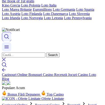
the Book of Tut gratis
Kino Grecia
Loto Polonia
Loto Italia
Loto Marea Britanie
Euromillions
Loto Germania
Loto Spania
Loto Austria
Loto Finlanda
Loto Danemarca
Loto Slovenia
Loto Irlanda
Loto Norvegia
Loto Letonia
Loto Pennsylvania
Cazinouri Online
Bonusuri Casino
Recenzii
Jocuri Casino
Loto
Blog
Populare Acum
Bonus Fără Depunere
Top Casino
Oferte Limitate