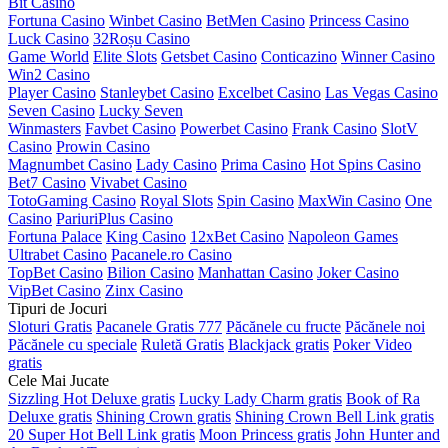
Bit Casino
Fortuna Casino
Winbet Casino
BetMen Casino
Princess Casino
Luck Casino
32Roșu Casino
Game World
Elite Slots
Getsbet Casino
Conticazino
Winner Casino
Win2 Casino
Player Casino
Stanleybet Casino
Excelbet Casino
Las Vegas Casino
Seven Casino
Lucky Seven
Winmasters
Favbet Casino
Powerbet Casino
Frank Casino
SlotV
Casino
Prowin Casino
Magnumbet Casino
Lady Casino
Prima Casino
Hot Spins Casino
Bet7 Casino
Vivabet Casino
TotoGaming Casino
Royal Slots
Spin Casino
MaxWin Casino
One
Casino
PariuriPlus Casino
Fortuna Palace
King Casino
12xBet Casino
Napoleon Games
Ultrabet Casino
Pacanele.ro Casino
TopBet Casino
Bilion Casino
Manhattan Casino
Joker Casino
VipBet Casino
Zinx Casino
Tipuri de Jocuri
Sloturi Gratis
Pacanele Gratis 777
Păcănele cu fructe
Păcănele noi
Păcănele cu speciale
Ruletă Gratis
Blackjack gratis
Poker Video
gratis
Cele Mai Jucate
Sizzling Hot Deluxe gratis
Lucky Lady Charm gratis
Book of Ra
Deluxe gratis
Shining Crown gratis
Shining Crown Bell Link gratis
20 Super Hot Bell Link gratis
Moon Princess gratis
John Hunter and