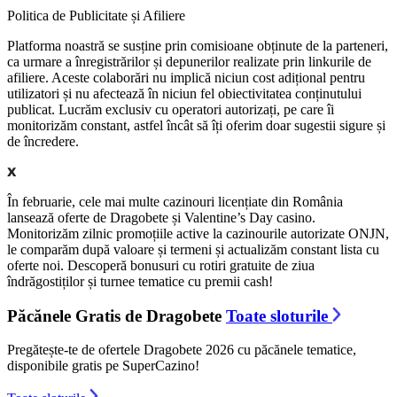
Politica de Publicitate și Afiliere
Platforma noastră se susține prin comisioane obținute de la parteneri,
ca urmare a înregistrărilor și depunerilor realizate prin linkurile de
afiliere. Aceste colaborări nu implică niciun cost adițional pentru
utilizatori și nu afectează în niciun fel obiectivitatea conținutului
publicat. Lucrăm exclusiv cu operatori autorizați, pe care îi
monitorizăm constant, astfel încât să îți oferim doar sugestii sigure și
de încredere.
În februarie, cele mai multe cazinouri licențiate din România
lansează oferte de Dragobete și Valentine’s Day casino.
Monitorizăm zilnic promoțiile active la cazinourile autorizate ONJN,
le comparăm după valoare și termeni și actualizăm constant lista cu
oferte noi. Descoperă bonusuri cu rotiri gratuite de ziua
îndrăgostiților și turnee tematice cu premii cash!
Păcănele Gratis de Dragobete
Toate sloturile
Pregătește-te de ofertele Dragobete 2026 cu păcănele tematice,
disponibile gratis pe SuperCazino!