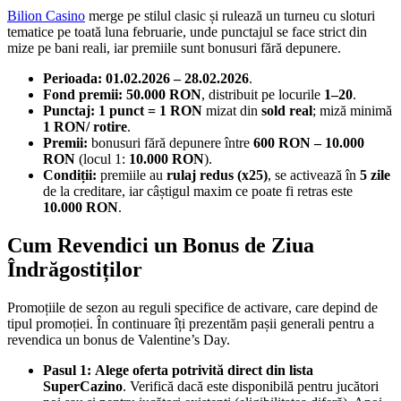
Bilion Casino
merge pe stilul clasic și rulează un turneu cu sloturi
tematice pe toată luna februarie, unde punctajul se face strict din
mize pe bani reali, iar premiile sunt bonusuri fără depunere.
Perioada:
01.02.2026 – 28.02.2026
.
Fond premii:
50.000 RON
, distribuit pe locurile
1–20
.
Punctaj:
1 punct = 1 RON
mizat din
sold real
; miză minimă
1 RON/ rotire
.
Premii:
bonusuri fără depunere între
600 RON – 10.000
RON
(locul 1:
10.000 RON
).
Condiții:
premiile au
rulaj redus (x25)
, se activează în
5 zile
de la creditare, iar câștigul maxim ce poate fi retras este
10.000 RON
.
Cum Revendici un Bonus de Ziua
Îndrăgostiților
Promoțiile de sezon au reguli specifice de activare, care depind de
tipul promoției. În continuare îți prezentăm pașii generali pentru a
revendica un bonus de Valentine’s Day.
Pasul 1:
Alege oferta potrivită direct din lista
SuperCazino
. Verifică dacă este disponibilă pentru jucători