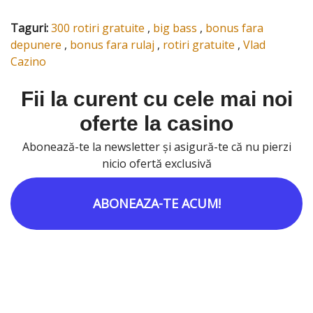
Taguri:
300 rotiri gratuite
,
big bass
,
bonus fara
depunere
,
bonus fara rulaj
,
rotiri gratuite
,
Vlad
Cazino
Fii la curent cu cele mai noi
oferte la casino
Abonează-te la newsletter și asigură-te că nu pierzi
nicio ofertă exclusivă
ABONEAZA-TE ACUM!