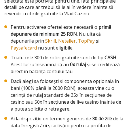
selectată este potrivită pentru tine. Iată principalele
detalii pe care ar trebui să le ai în vedere înainte să
revendici rotirile gratuite la Vlad Cazino:
Pentru activarea ofertei este necesară o
primă
depunere de minimum 25 RON
. Nu uita că
depunerile prin
Skrill
,
Neteller
,
TopPay
și
Paysafecard
nu sunt eligibile.
Toate cele 300 de rotiri gratuite sunt de tip
CASH
.
Acest lucru înseamnă că au
0x rulaj
și se creditează
direct în balanța contului tău.
Dacă alegi să folosești și componenta opțională în
bani (100% până la 2000 RON), aceasta vine cu o
cerință de rulaj standard de 35x în secțiunea de
casino sau 50x în secțiunea de live casino înainte de
a putea solicita o retragere.
Ai la dispoziție un termen generos de
30 de zile
de la
data înregistrării și activării pentru a profita de