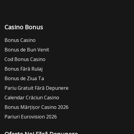
Casino Bonus
Bonus Casino
Bonus de Bun Venit
Cod Bonus Casino
Bonus Fără Rulaj
Bonus de Ziua Ta
Pariu Gratuit Fără Depunere
Calendar Crăciun Casino
Bonus Mărțișor Casino 2026
Pariuri Eurovision 2026