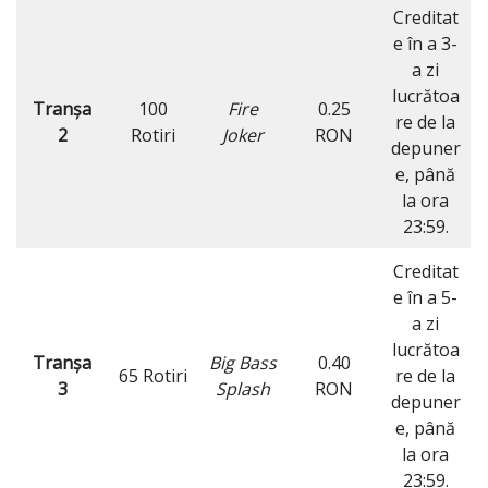
Creditat
e în a 3-
a zi
lucrătoa
Tranșa
100
Fire
0.25
re de la
2
Rotiri
Joker
RON
depuner
e, până
la ora
23:59.
Creditat
e în a 5-
a zi
lucrătoa
Tranșa
Big Bass
0.40
65 Rotiri
re de la
3
Splash
RON
depuner
e, până
la ora
23:59.