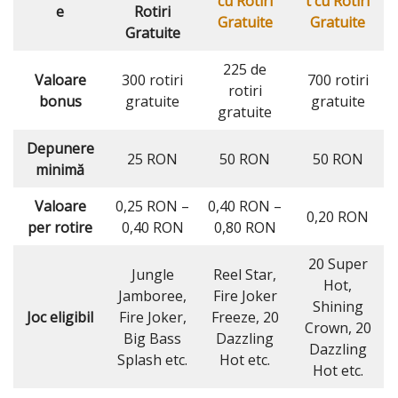
cu Rotiri
t cu Rotiri
e
Rotiri
Gratuite
Gratuite
Gratuite
225 de
Valoare
300 rotiri
700 rotiri
rotiri
bonus
gratuite
gratuite
gratuite
Depunere
25 RON
50 RON
50 RON
minimă
Valoare
0,25 RON –
0,40 RON –
0,20 RON
per rotire
0,40 RON
0,80 RON
20 Super
Jungle
Reel Star,
Hot,
Jamboree,
Fire Joker
Shining
Joc eligibil
Fire Joker,
Freeze, 20
Crown, 20
Big Bass
Dazzling
Dazzling
Splash etc.
Hot etc.
Hot etc.