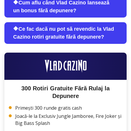
🔶Cum aflu când Vlad Cazino lansează
un bonus fără depunere?
🔶Ce fac dacă nu pot să revendic la Vlad
Cazino rotiri gratuite fără depunere?
300 Rotiri Gratuite Fără Rulaj la
Depunere
Primești 300 runde gratis cash
Joacă-le la Exclusiv Jungle Jamboree, Fire Joker și
Big Bass Splash