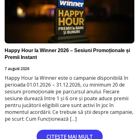
Happy Hour la Winner 2026 – Sesiuni Promoționale și
Premii Instant
7 august 2026
Happy Hour la Winner este o campanie disponibilă în
perioada 01.01.2026 – 31.12.2026, cu minimum 20 de
sesiuni promoționale pe parcursul anului. Fiecare
sesiune durează între 1 și 6 ore și poate aduce premii
pentru jucătorii eligibili care sunt activi în joc în
momentul acordării. Ce trebuie să știi despre campanie,
pe scurt: Cum Funcționează […]
CITEȘTE MAI MULT