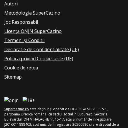
Autori
Metodologia SuperCazino
Joc Responsabil
Licență ONJN SuperCazino
Termeni și Condiții
Declarație de Confidențialitate (UE)
Politica privind Cookie-urile (UE)
Cookie de retea
Sitemap
Supercazino.ro
este deținut și operat de OGOOGA SERVICES SRL,
persoană juridică română, cu sediul social în București, Sector 1,
Bulevardul ION MIHALACHE nr. 15-17, etaj 8, număr de înregistrare
J2016011888403, cod unic de înregistrare 36506980 și are dreptul de a