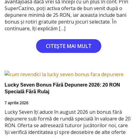
avantajoasă dacă vrei să începi cu un plus în cont. Prin
SuperCazino, poți activa oferta de bun venit după o
depunere minimă de 25 RON, iar aceasta include bani
bonus și rotiri gratuite pentru jocuri selectate. În
continuare, îți explicăm […]
CITEȘTE MAI MULT
Lucky Seven Bonus Fără Depunere 2026: 20 RON
Specială Fără Rulaj
7 aprilie 2026
Lucky Seven îți aduce în august 2026 un bonus fără
depunere sub formă de rundă specială în valoare de 20
RON. Oferta se adresează tuturor jucătorilor noi, care
își verifică identitatea și spre deosebire de alte oferte