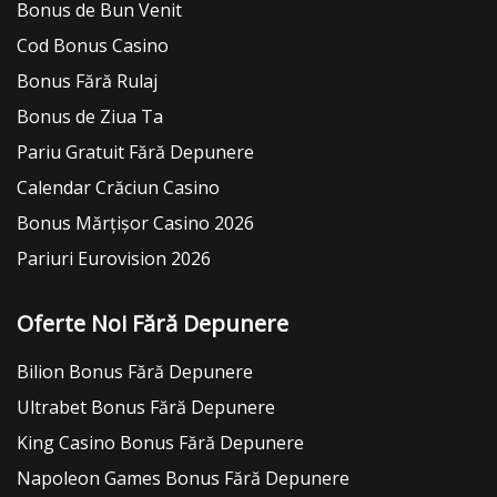
Bonus de Bun Venit
Cod Bonus Casino
Bonus Fără Rulaj
Bonus de Ziua Ta
Pariu Gratuit Fără Depunere
Calendar Crăciun Casino
Bonus Mărțișor Casino 2026
Pariuri Eurovision 2026
Oferte Noi Fără Depunere
Bilion Bonus Fără Depunere
Ultrabet Bonus Fără Depunere
King Casino Bonus Fără Depunere
Napoleon Games Bonus Fără Depunere