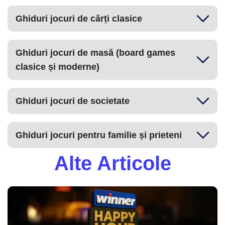
Ghiduri jocuri de cărți clasice
Reguli Brisca
Ghiduri jocuri de masă (board games
Reguli Gin Rummy
clasice și moderne)
Reguli Macao
Reguli Catan
Ghiduri jocuri de societate
Reguli Rentz
Reguli Monopoly
Reguli Activity
Reguli Șeptică
Ghiduri jocuri pentru familie și prieteni
Reguli Scrabble
Reguli Biliard
Reguli Tabinet
Reguli Domino
Alte Articole
Reguli Jenga
Reguli Dixit
Reguli Trombon
Reguli Mahjong
Reguli Nu te supăra frate
Reguli Kings
Reguli Popa Prostu
Reguli Canasta
Reguli Kems
Reguli Stud Poker