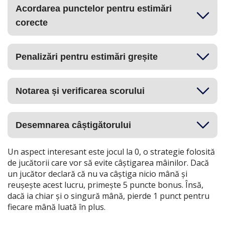
Acordarea punctelor pentru estimări
corecte
La începutul fiecărei runde, fiecare jucător
estimează câte mâini va câștiga.
Penalizări pentru estimări greșite
Dacă un jucător
a reușit exact câte mâini a
Dacă un jucător nu a respectat estimarea,
declarat
, primește
5 puncte de bază
+ numărul
primește
-1 punct
pentru fiecare mână luată în
Notarea și verificarea scorului
de mâini câștigate. Spre exemplu, dacă un
plus sau în minus față de ce a declarat.
jucător a mizat pe 2 mâini și le-a făcut corect, va
Punctajul fiecărui jucător se notează într-un
De exemplu, dacă a estimat 2 mâini, dar a
lua 5 puncte + 2 puncte = 7 puncte.
tabel, într-o coloană separată;
Desemnarea câștigătorului
câștigat 4, pierde
2 puncte
. Dacă a estimat 3 și a
Dacă un jucător a mizat
0
și nu a câștigat nicio
Dacă un jucător nu și-a respectat estimarea,
câștigat doar 1, pierde
2 puncte
.
Jucătorul cu
cel mai mare scor final
câștigă
mână, primește tot
5 puncte
, conform setului de
numărul de mâini declarate inițial este
tăiat
,
Un aspect interesant este jocul la 0, o strategie folosită
partida.
reguli Whist.
de jucătorii care vor să evite câștigarea mâinilor. Dacă
semnalând că a pierdut acel joc.
Estimările corecte sunt cheia succesului – nu
un jucător declară că nu va câștiga nicio mână și
Dacă toți jucătorii sunt de acord, pot fi aplicate
reușește acest lucru, primește 5 puncte bonus. Însă,
trebuie doar să câștigi mâini, ci să îți gestionezi
premiere sau penalizări suplimentare
– de
dacă ia chiar și o singură mână, pierde 1 punct pentru
perfect strategia pentru a respecta exact
exemplu, 30 de puncte bonus pentru 10 jocuri
fiecare mână luată în plus.
numărul de mâini pronosticat.
consecutive câștigate sau -10 puncte pentru 10