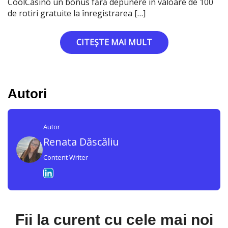
CoolCasino un bonus fără depunere în valoare de 100
de rotiri gratuite la înregistrarea […]
CITEȘTE MAI MULT
Autori
Autor
Renata Dăscăliu
Content Writer
Fii la curent cu cele mai noi