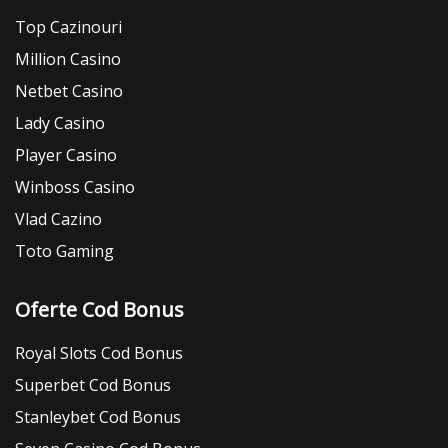
Top Cazinouri
Million Casino
Netbet Casino
Lady Casino
Player Casino
Winboss Casino
Vlad Cazino
Toto Gaming
Oferte Cod Bonus
Royal Slots Cod Bonus
Superbet Cod Bonus
Stanleybet Cod Bonus