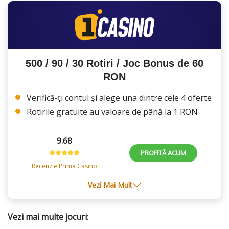
500 / 90 / 30 Rotiri / Joc Bonus de 60
RON
Verifică-ți contul și alege una dintre cele 4 oferte
Rotirile gratuite au valoare de până la 1 RON
9.68
PROFITĂ ACUM
Recenzie Prima Casino
Vezi Mai Mult
Vezi mai multe jocuri
: