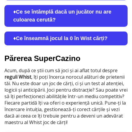
♦️Ce se întâmplă dacă un jucător nu are
culoarea cerută?
♦️Ce înseamnă jocul la 0 în Wist cărți?
Părerea SuperCazino
Acum, după ce știi cum să joci și ai aflat totul despre
reguli Whist
, îți poți încerca norocul alături de prietenii
tăi. Nu este doar un joc de cărți, ci și un test al atenției,
logicii și anticipării. Joci pentru distracție? Sau poate vrei
să îți perfecționezi abilitățile într-un mediu competitiv?
Fiecare partidă îți va oferi o experiență unică. Pune-ți la
încercare intuiția, gestionează-ți corect cărțile și vezi
dacă ai ceea ce îți trebuie pentru a deveni un adevărat
maestru al Whist joc de cărți!