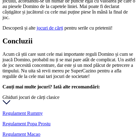
jocului, acordându-se un număr de puncte egal cu valoarea pe care o
au piesele Domino de la capetele liniei. Mai poate fi declarat
câștigător și jucătorul cu cele mai puține piese în mână la final de
joc.
Descoperă și alte
jocuri de cărți
pentru serile cu prietenii!
Concluzii
Acum că știi care sunt cele mai importante reguli Domino și cum se
joacă Domino, probabil nu ți se mai pare atât de complicat. Un astfel
de joc necesită concentrare, dar este și un mod plăcut de petrecere a
timpului. Nu uita să revii mereu pe SuperCazino pentru a afla
regulile de la cele mai tari jocuri de societate!
Cauți mai multe jocuri? Iată alte recomandări:
Ghiduri jocuri de cărți clasice
Regulament Rummy
Regulament Popa Prostu
Regulament Macao