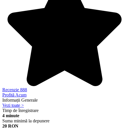
Recenzie 888
Profită Acum
Informații Generale
Vezi toate >
Timp de înregistrare
4 minute
Suma minimă la depunere
20 RON