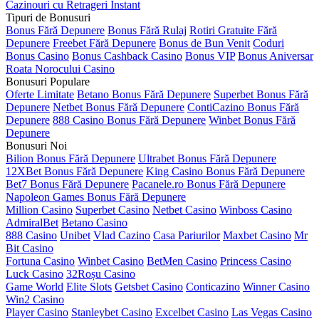
Cazinouri cu Retrageri Instant
Tipuri de Bonusuri
Bonus Fără Depunere
Bonus Fără Rulaj
Rotiri Gratuite Fără
Depunere
Freebet Fără Depunere
Bonus de Bun Venit
Coduri
Bonus Casino
Bonus Cashback Casino
Bonus VIP
Bonus Aniversar
Roata Norocului Casino
Bonusuri Populare
Oferte Limitate
Betano Bonus Fără Depunere
Superbet Bonus Fără
Depunere
Netbet Bonus Fără Depunere
ContiCazino Bonus Fără
Depunere
888 Casino Bonus Fără Depunere
Winbet Bonus Fără
Depunere
Bonusuri Noi
Bilion Bonus Fără Depunere
Ultrabet Bonus Fără Depunere
12XBet Bonus Fără Depunere
King Casino Bonus Fără Depunere
Bet7 Bonus Fără Depunere
Pacanele.ro Bonus Fără Depunere
Napoleon Games Bonus Fără Depunere
Million Casino
Superbet Casino
Netbet Casino
Winboss Casino
AdmiralBet
Betano Casino
888 Casino
Unibet
Vlad Cazino
Casa Pariurilor
Maxbet Casino
Mr
Bit Casino
Fortuna Casino
Winbet Casino
BetMen Casino
Princess Casino
Luck Casino
32Roșu Casino
Game World
Elite Slots
Getsbet Casino
Conticazino
Winner Casino
Win2 Casino
Player Casino
Stanleybet Casino
Excelbet Casino
Las Vegas Casino