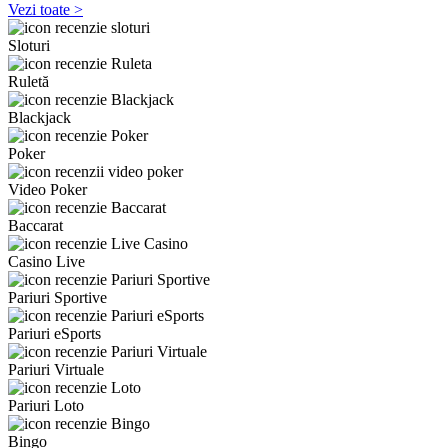
Vezi toate >
Sloturi
Ruletă
Blackjack
Poker
Video Poker
Baccarat
Casino Live
Pariuri Sportive
Pariuri eSports
Pariuri Virtuale
Pariuri Loto
Bingo