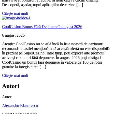
masă live și bonusuri atractive, la doar câteva clicuri distanță.
Descoperă, așadar, topul aplicațiilor de cazino […]
Citește mai mult
CoolCasino Bonus Fără Depunere în august 2026
6 august 2026
Atenție: CoolCasino nu se află încă în lista noastră de cazinouri
recomandate, astfel menționăm că această ofertă nu este disponibilă
în prezent pe SuperCazino. Între timp, poți explora alte promoții
active și cazinouri fără depunere. În august 2026 poți câștiga la
CoolCasino un bonus fără depunere în valoare de 100 de rotiri
gratuite la înregistrarea […]
Citește mai mult
Autori
Autor
Alexandru Blanarescu