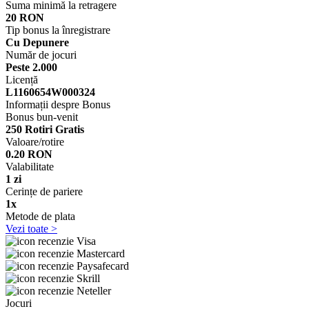
Suma minimă la retragere
20 RON
Tip bonus la înregistrare
Cu Depunere
Număr de jocuri
Peste 2.000
Licență
L1160654W000324
Informații despre Bonus
Bonus bun-venit
250 Rotiri Gratis
Valoare/rotire
0.20 RON
Valabilitate
1 zi
Cerințe de pariere
1x
Metode de plata
Vezi toate >
Jocuri