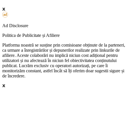
Ad Disclosure
Politica de Publicitate și Afiliere
Platforma noastră se susține prin comisioane obținute de la parteneri,
ca urmare a înregistrărilor și depunerilor realizate prin linkurile de
afiliere. Aceste colaborări nu implică niciun cost adițional pentru
utilizatori și nu afectează în niciun fel obiectivitatea conținutului
publicat. Lucrăm exclusiv cu operatori autorizați, pe care îi
monitorizăm constant, astfel încât să îți oferim doar sugestii sigure și
de încredere.