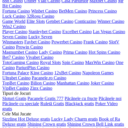
888 Casino
Unibet
Vlad Cazino
Casa Pariurilor
Maxbet Casino
Mr
Bit Casino
Fortuna Casino
Winbet Casino
BetMen Casino
Princess Casino
Luck Casino
32Roșu Casino
Game World
Elite Slots
Getsbet Casino
Conticazino
Winner Casino
Win2 Casino
Player Casino
Stanleybet Casino
Excelbet Casino
Las Vegas Casino
Seven Casino
Lucky Seven
Winmasters
Favbet Casino
Powerbet Casino
Frank Casino
SlotV
Casino
Prowin Casino
Magnumbet Casino
Lady Casino
Prima Casino
Hot Spins Casino
Bet7 Casino
Vivabet Casino
TotoGaming Casino
Royal Slots
Spin Casino
MaxWin Casino
One
Casino
PariuriPlus Casino
Fortuna Palace
King Casino
12xBet Casino
Napoleon Games
Ultrabet Casino
Pacanele.ro Casino
TopBet Casino
Bilion Casino
Manhattan Casino
Joker Casino
VipBet Casino
Zinx Casino
Tipuri de Jocuri
Sloturi Gratis
Pacanele Gratis 777
Păcănele cu fructe
Păcănele noi
Păcănele cu speciale
Ruletă Gratis
Blackjack gratis
Poker Video
gratis
Cele Mai Jucate
Sizzling Hot Deluxe gratis
Lucky Lady Charm gratis
Book of Ra
Deluxe gratis
Shining Crown gratis
Shining Crown Bell Link gratis