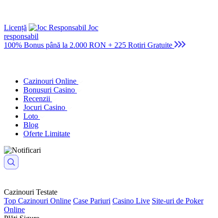
Licență
Joc
responsabil
100% Bonus până la 2.000 RON + 225 Rotiri Gratuite
Cazinouri Online
Bonusuri Casino
Recenzii
Jocuri Casino
Loto
Blog
Oferte Limitate
Cazinouri Testate
Top Cazinouri Online
Case Pariuri
Casino Live
Site-uri de Poker
Online