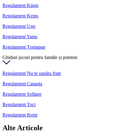
Regulament Kings
Regulament Kems
Regulament Uno
Regulament Yams
Regulament Țomapan
Ghiduri jocuri pentru familie și prieteni
Regulament Nu te supăra frate
Regulament Canasta
Regulament Solitare
Regulament Toci
Regulament Remi
Alte Articole