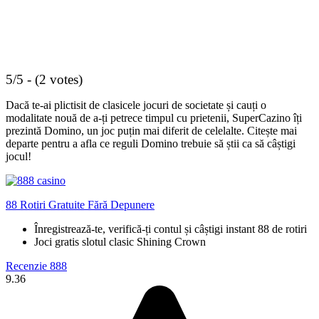
5/5 - (2 votes)
Dacă te-ai plictisit de clasicele jocuri de societate și cauți o
modalitate nouă de a-ți petrece timpul cu prietenii, SuperCazino îți
prezintă Domino, un joc puțin mai diferit de celelalte. Citește mai
departe pentru a afla ce reguli Domino trebuie să știi ca să câștigi
jocul!
88 Rotiri Gratuite Fără Depunere
Înregistrează-te, verifică-ți contul și câștigi instant 88 de rotiri
Joci gratis slotul clasic Shining Crown
Recenzie 888
9.36