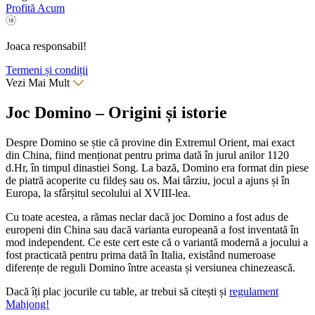
Profită Acum
Joaca responsabil!
Termeni și condiții
Vezi Mai Mult
Joc Domino – Origini și istorie
Despre Domino se știe că provine din Extremul Orient, mai exact
din China, fiind menționat pentru prima dată în jurul anilor 1120
d.Hr, în timpul dinastiei Song. La bază, Domino era format din piese
de piatră acoperite cu fildeș sau os. Mai târziu, jocul a ajuns și în
Europa, la sfârșitul secolului al XVIII-lea.
Cu toate acestea, a rămas neclar dacă joc Domino a fost adus de
europeni din China sau dacă varianta europeană a fost inventată în
mod independent. Ce este cert este că o variantă modernă a jocului a
fost practicată pentru prima dată în Italia, existând numeroase
diferențe de reguli Domino între aceasta și versiunea chinezească.
Dacă îți plac jocurile cu table, ar trebui să citești și
regulament
Mahjong!