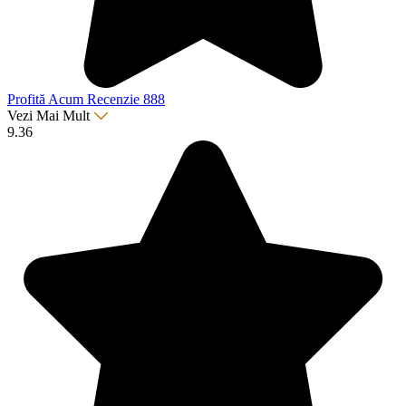
Profită Acum
Recenzie 888
Vezi Mai Mult
9.36