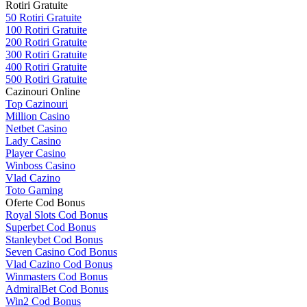
Rotiri Gratuite
50 Rotiri Gratuite
100 Rotiri Gratuite
200 Rotiri Gratuite
300 Rotiri Gratuite
400 Rotiri Gratuite
500 Rotiri Gratuite
Cazinouri Online
Top Cazinouri
Million Casino
Netbet Casino
Lady Casino
Player Casino
Winboss Casino
Vlad Cazino
Toto Gaming
Oferte Cod Bonus
Royal Slots Cod Bonus
Superbet Cod Bonus
Stanleybet Cod Bonus
Seven Casino Cod Bonus
Vlad Cazino Cod Bonus
Winmasters Cod Bonus
AdmiralBet Cod Bonus
Win2 Cod Bonus