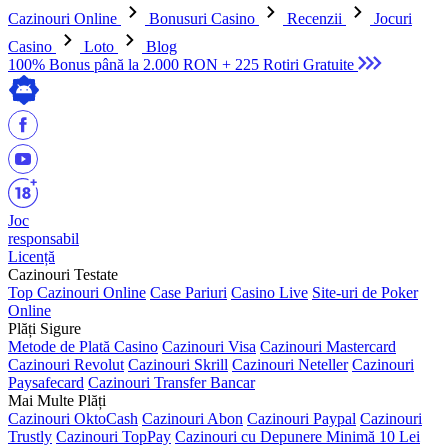
Cazinouri Online
Bonusuri Casino
Recenzii
Jocuri
Casino
Loto
Blog
100% Bonus până la 2.000 RON + 225 Rotiri Gratuite
Joc
responsabil
Licență
Cazinouri Testate
Top Cazinouri Online
Case Pariuri
Casino Live
Site-uri de Poker
Online
Plăți Sigure
Metode de Plată Casino
Cazinouri Visa
Cazinouri Mastercard
Cazinouri Revolut
Cazinouri Skrill
Cazinouri Neteller
Cazinouri
Paysafecard
Cazinouri Transfer Bancar
Mai Multe Plăți
Cazinouri OktoCash
Cazinouri Abon
Cazinouri Paypal
Cazinouri
Trustly
Cazinouri TopPay
Cazinouri cu Depunere Minimă 10 Lei