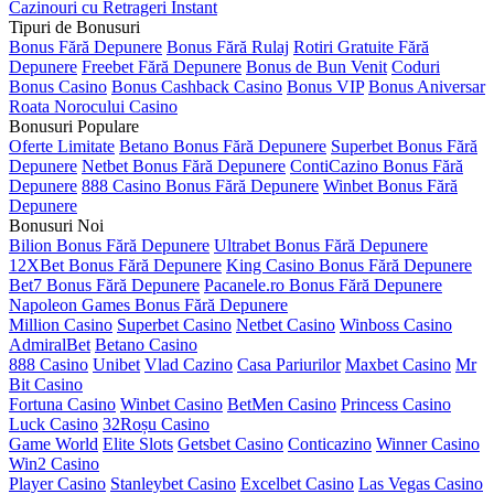
Cazinouri cu Retrageri Instant
Tipuri de Bonusuri
Bonus Fără Depunere
Bonus Fără Rulaj
Rotiri Gratuite Fără
Depunere
Freebet Fără Depunere
Bonus de Bun Venit
Coduri
Bonus Casino
Bonus Cashback Casino
Bonus VIP
Bonus Aniversar
Roata Norocului Casino
Bonusuri Populare
Oferte Limitate
Betano Bonus Fără Depunere
Superbet Bonus Fără
Depunere
Netbet Bonus Fără Depunere
ContiCazino Bonus Fără
Depunere
888 Casino Bonus Fără Depunere
Winbet Bonus Fără
Depunere
Bonusuri Noi
Bilion Bonus Fără Depunere
Ultrabet Bonus Fără Depunere
12XBet Bonus Fără Depunere
King Casino Bonus Fără Depunere
Bet7 Bonus Fără Depunere
Pacanele.ro Bonus Fără Depunere
Napoleon Games Bonus Fără Depunere
Million Casino
Superbet Casino
Netbet Casino
Winboss Casino
AdmiralBet
Betano Casino
888 Casino
Unibet
Vlad Cazino
Casa Pariurilor
Maxbet Casino
Mr
Bit Casino
Fortuna Casino
Winbet Casino
BetMen Casino
Princess Casino
Luck Casino
32Roșu Casino
Game World
Elite Slots
Getsbet Casino
Conticazino
Winner Casino
Win2 Casino
Player Casino
Stanleybet Casino
Excelbet Casino
Las Vegas Casino