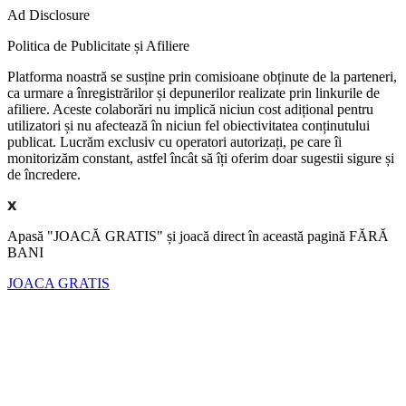
Ad Disclosure
Politica de Publicitate și Afiliere
Platforma noastră se susține prin comisioane obținute de la parteneri,
ca urmare a înregistrărilor și depunerilor realizate prin linkurile de
afiliere. Aceste colaborări nu implică niciun cost adițional pentru
utilizatori și nu afectează în niciun fel obiectivitatea conținutului
publicat. Lucrăm exclusiv cu operatori autorizați, pe care îi
monitorizăm constant, astfel încât să îți oferim doar sugestii sigure și
de încredere.
Apasă "JOACĂ GRATIS" și joacă direct în această pagină FĂRĂ
BANI
JOACA GRATIS