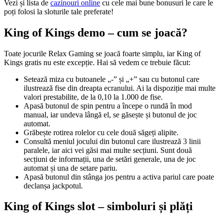
Vezi și lista de
cazinouri online
cu cele mai bune bonusuri le care le
poți folosi la sloturile tale preferate!
King of Kings demo – cum se joacă?
Toate jocurile Relax Gaming se joacă foarte simplu, iar King of
Kings gratis nu este excepție. Hai să vedem ce trebuie făcut:
Setează miza cu butoanele „-” și „+” sau cu butonul care
ilustrează fise din dreapta ecranului. Ai la dispoziție mai multe
valori prestabilite, de la 0,10 la 1.000 de fise.
Apasă butonul de spin pentru a începe o rundă în mod
manual, iar undeva lângă el, se găsește și butonul de joc
automat.
Grăbește rotirea rolelor cu cele două săgeți alipite.
Consultă meniul jocului din butonul care ilustrează 3 linii
paralele, iar aici vei găsi mai multe secțiuni. Sunt două
secțiuni de informații, una de setări generale, una de joc
automat și una de setare pariu.
Apasă butonul din stânga jos pentru a activa pariul care poate
declanșa jackpotul.
King of Kings slot – simboluri și plăți