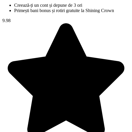
Creează-ți un cont și depune de 3 ori
Primești bani bonus și rotiri gratuite la Shining Crown
9.98