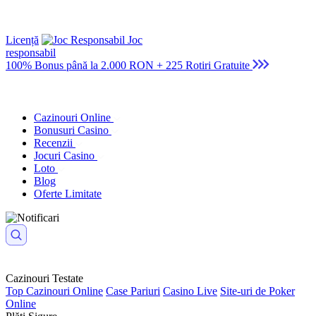
Licență
Joc
responsabil
100% Bonus până la 2.000 RON + 225 Rotiri Gratuite
Cazinouri Online
Bonusuri Casino
Recenzii
Jocuri Casino
Loto
Blog
Oferte Limitate
Cazinouri Testate
Top Cazinouri Online
Case Pariuri
Casino Live
Site-uri de Poker
Online