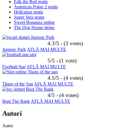
Erik the Red gratis
American Poker 2 gratis
Hellcatraz gratis
Super Stea gratis
Sweet Bonanza online
The Dog House demo
4.3/5 - (3 votes)
Jurassic Park
AFLĂ MAI MULTE
5/5 - (1 vote)
Football Star
AFLĂ MAI MULTE
4.5/5 - (4 votes)
Titans of the Sun
AFLĂ MAI MULTE
4/5 - (4 votes)
Bust The Bank
AFLĂ MAI MULTE
Autori
Autor