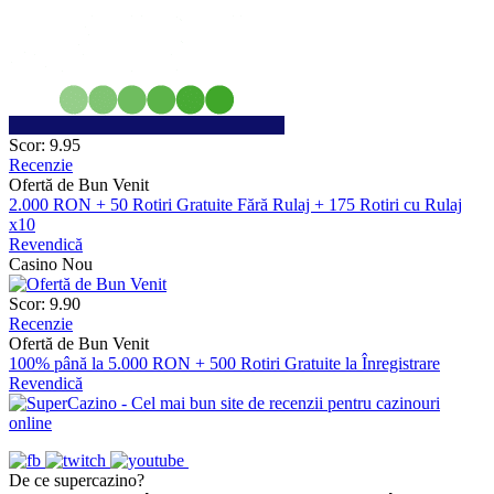
Scor: 9.95
Recenzie
Ofertă de Bun Venit
2.000 RON + 50 Rotiri Gratuite Fără Rulaj + 175 Rotiri cu Rulaj
x10
Revendică
Casino Nou
Scor: 9.90
Recenzie
Ofertă de Bun Venit
100% până la 5.000 RON + 500 Rotiri Gratuite la Înregistrare
Revendică
De ce supercazino?