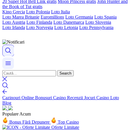
20 Super Hot Bell Link gratis
Moon Princess gratis
John Hunter and
the Book of Tut gratis
Kino Grecia
Loto Polonia
Loto Italia
Loto Marea Britanie
Euromillions
Loto Germania
Loto Spania
Loto Austria
Loto Finlanda
Loto Danemarca
Loto Slovenia
Loto Irlanda
Loto Norvegia
Loto Letonia
Loto Pennsylvania
Cazinouri Online
Bonusuri Casino
Recenzii
Jocuri Casino
Loto
Blog
Populare Acum
Bonus Fără Depunere
Top Casino
Oferte Limitate