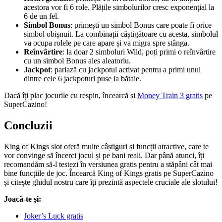
acestora vor fi 6 role. Plățile simbolurilor cresc exponențial la
6 de un fel.
Simbol Bonus
: primești un simbol Bonus care poate fi orice
simbol obișnuit. La combinații câștigătoare cu acesta, simbolul
va ocupa rolele pe care apare și va migra spre stânga.
Reînvârtire
: la doar 2 simboluri Wild, poți primi o reînvârtire
cu un simbol Bonus ales aleatoriu.
Jackpot
: pariază cu jackpotul activat pentru a primi unul
dintre cele 6 jackpoturi puse la bătaie.
Dacă îți plac jocurile cu respin, încearcă și
Money Train 3 gratis
pe
SuperCazino!
Concluzii
King of Kings slot oferă multe câștiguri și funcții atractive, care te
vor convinge să încerci jocul și pe bani reali. Dar până atunci, îți
recomandăm să-l testezi în versiunea gratis pentru a stăpâni cât mai
bine funcțiile de joc. Încearcă King of Kings gratis pe SuperCazino
și citește ghidul nostru care îți prezintă aspectele cruciale ale slotului!
Joacă-te și:
Joker’s Luck gratis