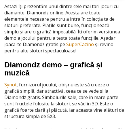
Astăzi îți prezentăm unul dintre cele mai tari jocuri cu
diamante, Diamondz online. Acesta are toate
elementele necesare pentru a intra în colecția ta de
sloturi preferate. Plățile sunt bune, funcționează
simplu și are o grafică impecabilă. Îți oferim versiunea
demo a jocului pentru a testa toate funcțiile. Așadar,
joacă-te Diamondz gratis pe
SuperCazino
și revino
pentru alte sloturi spectaculoase!
Diamondz demo – grafică și
muzică
Synot
, furnizorul jocului, obișnuiește să creeze o
grafică simplă, dar atractivă, ceea ce se vede și la
Diamondz gratis. Simbolurile sale, care în mare parte
sunt fructele folosite la sloturi, se văd în 3D. Este o
grafică foarte clară și plăcută, iar aceasta vine alături de
structura simplă de 5X3.