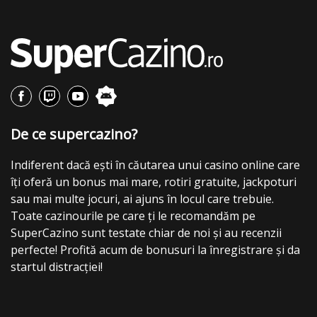
De ce supercazino?
Indiferent dacă ești în căutarea unui casino online care
îți oferă un bonus mai mare, rotiri gratuite, jackpoturi
sau mai multe jocuri, ai ajuns în locul care trebuie.
Toate cazinourile pe care ți le recomandăm pe
SuperCazino sunt testate chiar de noi și au recenzii
perfecte! Profită acum de bonusuri la înregistrare și da
startul distracției!