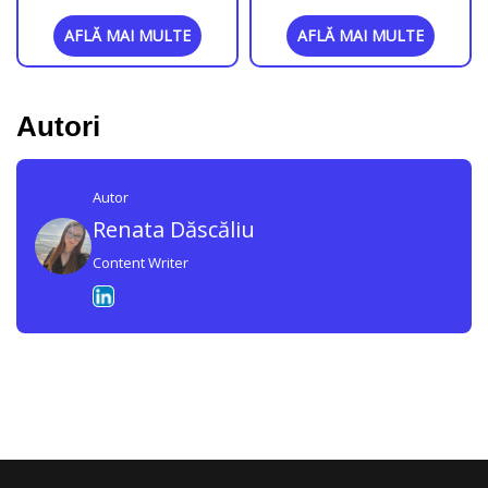
AFLĂ MAI MULTE
AFLĂ MAI MULTE
Autori
Autor
Renata Dăscăliu
Content Writer