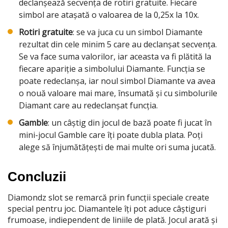
declanșează secvența de rotiri gratuite. Fiecare
simbol are atașată o valoarea de la 0,25x la 10x.
Rotiri gratuite
: se va juca cu un simbol Diamante
rezultat din cele minim 5 care au declanșat secvența.
Se va face suma valorilor, iar aceasta va fi plătită la
fiecare apariție a simbolului Diamante. Funcția se
poate redeclanșa, iar noul simbol Diamante va avea
o nouă valoare mai mare, însumată și cu simbolurile
Diamant care au redeclanșat funcția.
Gamble
: un câștig din jocul de bază poate fi jucat în
mini-jocul Gamble care îți poate dubla plata. Poți
alege să înjumătățești de mai multe ori suma jucată.
Concluzii
Diamondz slot se remarcă prin funcții speciale create
special pentru joc. Diamantele îți pot aduce câștiguri
frumoase, indiependent de liniile de plată. Jocul arată și