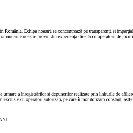
in România. Echipa noastră se concentrează pe transparență și imparțialit
recomandările noastre provin din experiența directă cu operatorii de jocuri
 urmare a înregistrărilor și depunerilor realizate prin linkurile de afilier
m exclusiv cu operatori autorizați, pe care îi monitorizăm constant, astfel 
BANI