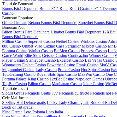
Tipuri de Bonusuri
Bonus Fără Depunere
Bonus Fără Rulaj
Rotiri Gratuite Fără Depune
Casino
Bonusuri Populare
Oferte Limitate
Betano Bonus Fără Depunere
Superbet Bonus Fără 
Bonusuri Noi
Bilion Bonus Fără Depunere
Ultrabet Bonus Fără Depunere
12XBet 
Bonus Fără Depunere
Million Casino
Superbet Casino
Netbet Casino
Winboss Casino
Admi
888 Casino
Unibet
Vlad Cazino
Casa Pariurilor
Maxbet Casino
Mr Bi
Fortuna Casino
Winbet Casino
BetMen Casino
Princess Casino
Luck
Game World
Elite Slots
Getsbet Casino
Conticazino
Winner Casino
W
Player Casino
Stanleybet Casino
Excelbet Casino
Las Vegas Casino
Winmasters
Favbet Casino
Powerbet Casino
Frank Casino
SlotV Cas
Magnumbet Casino
Lady Casino
Prima Casino
Hot Spins Casino
Bet
TotoGaming Casino
Royal Slots
Spin Casino
MaxWin Casino
One C
Fortuna Palace
King Casino
12xBet Casino
Napoleon Games
Ultrab
TopBet Casino
Bilion Casino
Manhattan Casino
Joker Casino
VipBet
Tipuri de Jocuri
Sloturi Gratis
Pacanele Gratis 777
Păcănele cu fructe
Păcănele noi
Pă
Cele Mai Jucate
Sizzling Hot Deluxe gratis
Lucky Lady Charm gratis
Book of Ra Delu
Book of Tut gratis
Kino Grecia
Loto Polonia
Loto Italia
Loto Marea Britanie
Euromillions
Loto Germania
Loto Spania