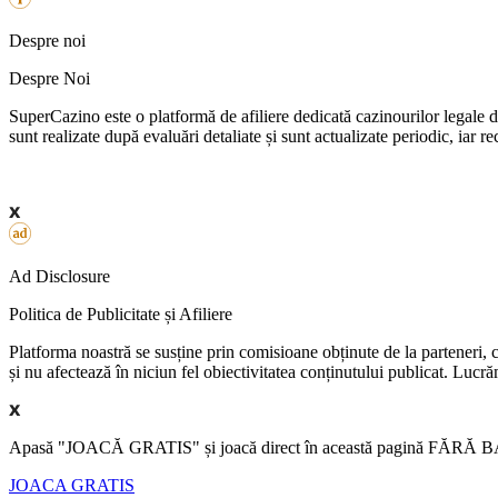
Despre noi
Despre Noi
SuperCazino este o platformă de afiliere dedicată cazinourilor legale d
sunt realizate după evaluări detaliate și sunt actualizate periodic, iar 
Ad Disclosure
Politica de Publicitate și Afiliere
Platforma noastră se susține prin comisioane obținute de la parteneri, ca
și nu afectează în niciun fel obiectivitatea conținutului publicat. Lucră
Apasă "JOACĂ GRATIS" și joacă direct în această pagină FĂRĂ 
JOACA GRATIS