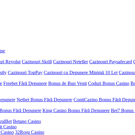
ine
ri Revolut
Cazinouri Skrill
Cazinouri Neteller
Cazinouri Paysafecard
stly
Cazinouri TopPay
Cazinouri cu Depunere Minimă 10 Lei
Cazinour
re
Freebet Fără Depunere
Bonus de Bun Venit
Coduri Bonus Casino
Bo
Depunere
Netbet Bonus Fără Depunere
ContiCazino Bonus Fără Depun
Bonus Fără Depunere
King Casino Bonus Fără Depunere
Bet7 Bonus 
ralBet
Betano Casino
t Casino
 Casino
32Roșu Casino