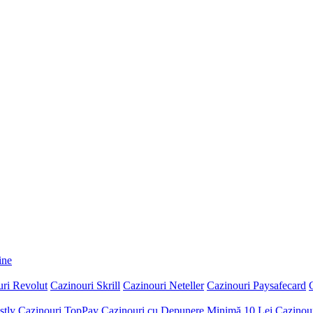
ine
ri Revolut
Cazinouri Skrill
Cazinouri Neteller
Cazinouri Paysafecard
stly
Cazinouri TopPay
Cazinouri cu Depunere Minimă 10 Lei
Cazinour