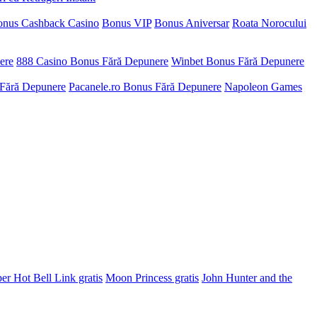
nus Cashback Casino
Bonus VIP
Bonus Aniversar
Roata Norocului
ere
888 Casino Bonus Fără Depunere
Winbet Bonus Fără Depunere
Fără Depunere
Pacanele.ro Bonus Fără Depunere
Napoleon Games
er Hot Bell Link gratis
Moon Princess gratis
John Hunter and the