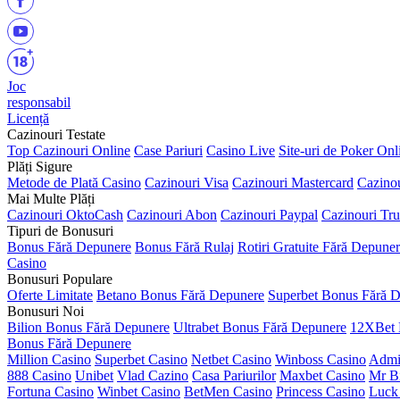
Joc
responsabil
Licență
Cazinouri Testate
Top Cazinouri Online
Case Pariuri
Casino Live
Site-uri de Poker Onl
Plăți Sigure
Metode de Plată Casino
Cazinouri Visa
Cazinouri Mastercard
Cazinou
Mai Multe Plăți
Cazinouri OktoCash
Cazinouri Abon
Cazinouri Paypal
Cazinouri Tru
Tipuri de Bonusuri
Bonus Fără Depunere
Bonus Fără Rulaj
Rotiri Gratuite Fără Depune
Casino
Bonusuri Populare
Oferte Limitate
Betano Bonus Fără Depunere
Superbet Bonus Fără 
Bonusuri Noi
Bilion Bonus Fără Depunere
Ultrabet Bonus Fără Depunere
12XBet 
Bonus Fără Depunere
Million Casino
Superbet Casino
Netbet Casino
Winboss Casino
Admi
888 Casino
Unibet
Vlad Cazino
Casa Pariurilor
Maxbet Casino
Mr Bi
Fortuna Casino
Winbet Casino
BetMen Casino
Princess Casino
Luck