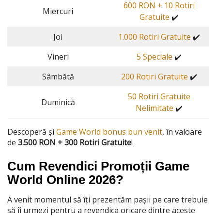
600 RON + 10 Rotiri
Miercuri
Gratuite
✔️
Joi
1.000 Rotiri Gratuite
✔️
Vineri
5 Speciale
✔️
Sâmbătă
200 Rotiri Gratuite
✔️
50 Rotiri Gratuite
Duminică
Nelimitate
✔️
Descoperă și
Game World bonus bun venit
, în valoare
de
3.500 RON + 300 Rotiri Gratuite
!
Cum Revendici Promoții Game
World Online 2026?
A venit momentul să îți prezentăm pașii pe care trebuie
să îi urmezi pentru a revendica oricare dintre aceste