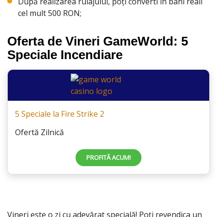
După realizarea rulajului, poți converti în bani reali
cel mult 500 RON;
Oferta de Vineri GameWorld: 5
Speciale Incendiare
5 Speciale la Fire Strike 2
Ofertă Zilnică
PROFITĂ ACUM!
Vineri este o zi cu adevărat specială! Poți revendica un