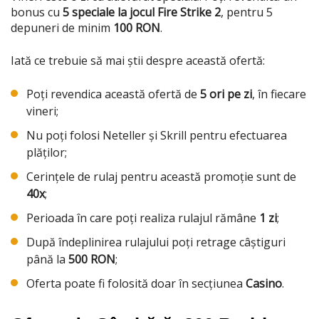
bonus cu
5 speciale la jocul Fire Strike 2
, pentru 5
depuneri de minim
100 RON
.
Iată ce trebuie să mai știi despre această ofertă:
Poți revendica această ofertă de
5 ori pe zi
, în fiecare
vineri;
Nu poți folosi Neteller și Skrill pentru efectuarea
plăților;
Cerințele de rulaj pentru această promoție sunt de
40x
;
Perioada în care poți realiza rulajul rămâne
1 zi
;
După îndeplinirea rulajului poți retrage câștiguri
până la
500 RON
;
Oferta poate fi folosită doar în secțiunea
Casino
.