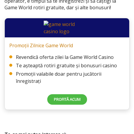
operator, e timpul să te înregistrezi și să câștigi la
Game World rotiri gratuite, dar și alte bonusuri!
Promoții Zilnice Game World
Revendică oferta zilei la Game World Casino
Te așteaptă rotiri gratuite și bonusuri casino
Promoții valabile doar pentru jucătorii
înregistrați
PROFITĂ ACUM