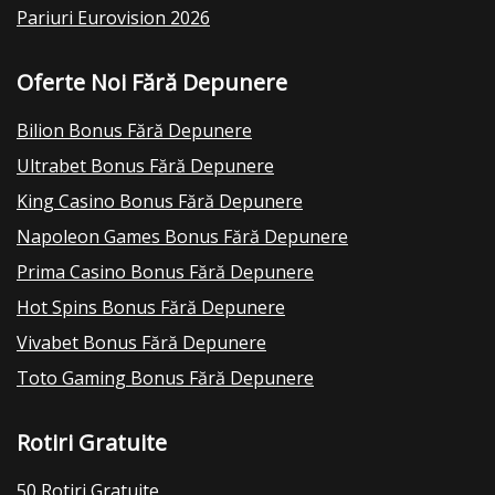
Pariuri Eurovision 2026
Oferte Noi Fără Depunere
Bilion Bonus Fără Depunere
Ultrabet Bonus Fără Depunere
King Casino Bonus Fără Depunere
Napoleon Games Bonus Fără Depunere
Prima Casino Bonus Fără Depunere
Hot Spins Bonus Fără Depunere
Vivabet Bonus Fără Depunere
Toto Gaming Bonus Fără Depunere
Rotiri Gratuite
50 Rotiri Gratuite