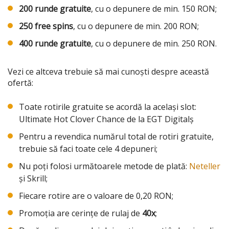
200 runde gratuite
, cu o depunere de min. 150 RON;
250 free spins
, cu o depunere de min. 200 RON;
400 runde gratuite
, cu o depunere de min. 250 RON.
Vezi ce altceva trebuie să mai cunoști despre această
ofertă:
Toate rotirile gratuite se acordă la același slot:
Ultimate Hot Clover Chance de la EGT Digitalș
Pentru a revendica numărul total de rotiri gratuite,
trebuie să faci toate cele 4 depuneri;
Nu poți folosi următoarele metode de plată:
Neteller
și Skrill;
Fiecare rotire are o valoare de 0,20 RON;
Promoția are cerințe de rulaj de
40x
;