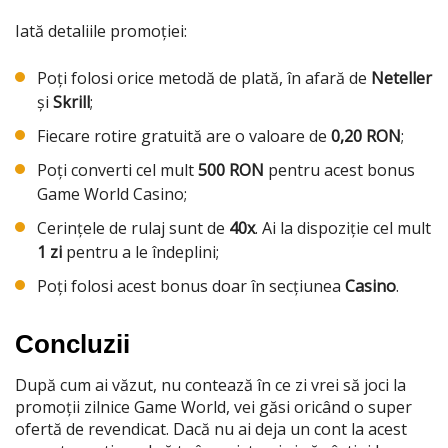
Iată detaliile promoției:
Poți folosi orice metodă de plată, în afară de
Neteller
și
Skrill
;
Fiecare rotire gratuită are o valoare de
0,20 RON
;
Poți converti cel mult
500 RON
pentru acest bonus
Game World Casino;
Cerințele de rulaj sunt de
40x
. Ai la dispoziție cel mult
1 zi
pentru a le îndeplini;
Poți folosi acest bonus doar în secțiunea
Casino
.
Concluzii
După cum ai văzut, nu contează în ce zi vrei să joci la
promoții zilnice Game World, vei găsi oricând o super
ofertă de revendicat. Dacă nu ai deja un cont la acest