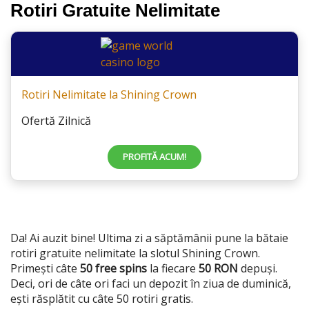
Rotiri Gratuite Nelimitate
Rotiri Nelimitate la Shining Crown
Ofertă Zilnică
PROFITĂ ACUM!
Da! Ai auzit bine! Ultima zi a săptămânii pune la bătaie
rotiri gratuite nelimitate la slotul Shining Crown.
Primești câte
50 free spins
la fiecare
50 RON
depuși.
Deci, ori de câte ori faci un depozit în ziua de duminică,
ești răsplătit cu câte 50 rotiri gratis.