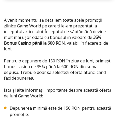
A venit momentul să detaliem toate acele promoții
zilnice Game World pe care ți le-am prezentat la
începutul articolului. Începutul de săptămână devine
mult mai ușor odată cu bonusul în valoare de
35%
Bonus Casino până la 600 RON
, valabil în fiecare zi de
luni.
Pentru o depunere de 150 RON în ziua de luni, primești
bonus casino de 35% până la 600 RON din suma
depusă. Trebuie doar să selectezi oferta atunci când
faci depunerea.
Iată și alte informații importante despre această ofertă
de luni Game World:
Depunerea minimă este de 150 RON pentru această
promoție;