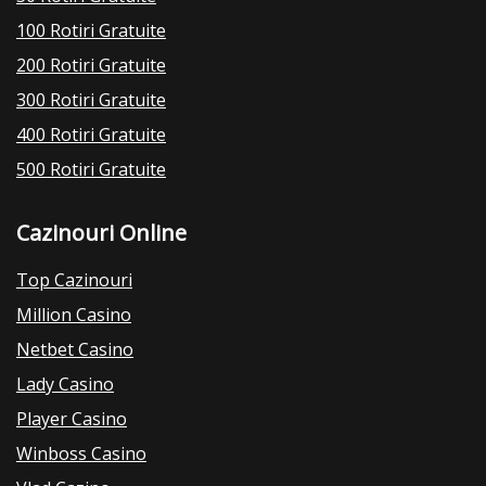
100 Rotiri Gratuite
200 Rotiri Gratuite
300 Rotiri Gratuite
400 Rotiri Gratuite
500 Rotiri Gratuite
Cazinouri Online
Top Cazinouri
Million Casino
Netbet Casino
Lady Casino
Player Casino
Winboss Casino