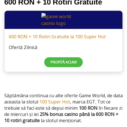
600 RON + 10 Rotiri Gratuite
600 RON + 10 Rotiri Gratuite la 100 Super Hot
Ofertă Zilnică
PROFITĂ ACUM!
Săptămâna continua cu alte oferte Game World, de data
aceasta la slotul
100 Super Hot
, marca EGT. Tot ce
trebuie să faci este să depui minim
100 RON
în fiecare zi
de miercuri și iei
25% bonus casino până la
600 RON +
10 rotiri gratuite
la slotul menționat.