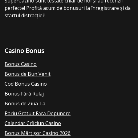
SuperCazino sunt testate chiar de noi și au recenzii
perfecte! Profită acum de bonusuri la înregistrare și da
startul distracției!
Casino Bonus
Bonus Casino
Bonus de Bun Venit
Cod Bonus Casino
Bonus Fără Rulaj
Bonus de Ziua Ta
Pariu Gratuit Fără Depunere
Calendar Crăciun Casino
Bonus Mărțișor Casino 2026