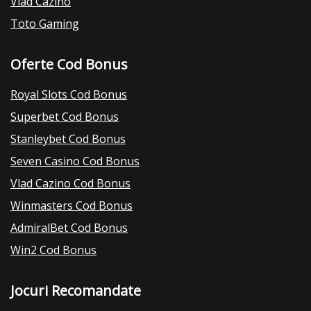
Vlad Cazino
Toto Gaming
Oferte Cod Bonus
Royal Slots Cod Bonus
Superbet Cod Bonus
Stanleybet Cod Bonus
Seven Casino Cod Bonus
Vlad Cazino Cod Bonus
Winmasters Cod Bonus
AdmiralBet Cod Bonus
Win2 Cod Bonus
Jocuri Recomandate