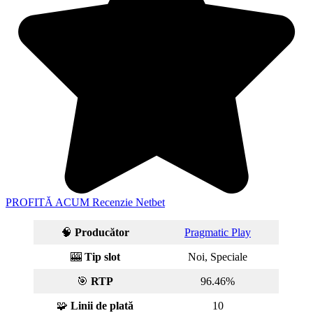
PROFITĂ ACUM
Recenzie Netbet
🧠
Producător
Pragmatic Play
🎰
Tip slot
Noi, Speciale
🎯
RTP
96.46%
🧩
Linii de plată
10