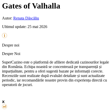
Gates of Valhalla
Autor:
Renata Dăscăliu
Ultimul update: 25 mai 2026
Despre noi
Despre Noi
SuperCazino este o platformă de afiliere dedicată cazinourilor legale
din România. Echipa noastră se concentrează pe transparență și
imparțialitate, pentru a oferi sugestii bazate pe informații corecte.
Recenziile sunt realizate după evaluări detaliate și sunt actualizate
periodic, iar recomandările noastre provin din experiența directă cu
operatorii de jocuri.