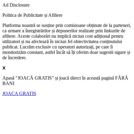
Ad Disclosure
Politica de Publicitate și Afiliere
Platforma noastră se susține prin comisioane obținute de la parteneri,
ca urmare a înregistrărilor și depunerilor realizate prin linkurile de
afiliere. Aceste colaborări nu implică niciun cost adițional pentru
utilizatori și nu afectează în niciun fel obiectivitatea conținutului
publicat. Lucrăm exclusiv cu operatori autorizați, pe care îi
monitorizăm constant, astfel încât să îți oferim doar sugestii sigure și
de încredere.
Apasă "JOACĂ GRATIS" și joacă direct în această pagină FĂRĂ
BANI
JOACA GRATIS