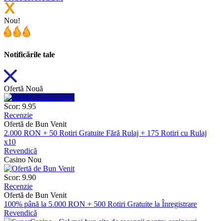
Nou!
Notificările tale
Ofertă Nouă
Scor: 9.95
Recenzie
Ofertă de Bun Venit
2.000 RON + 50 Rotiri Gratuite Fără Rulaj + 175 Rotiri cu Rulaj
x10
Revendică
Casino Nou
Scor: 9.90
Recenzie
Ofertă de Bun Venit
100% până la 5.000 RON + 500 Rotiri Gratuite la Înregistrare
Revendică