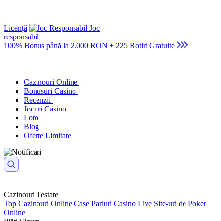
Licență
Joc
responsabil
100% Bonus până la 2.000 RON + 225 Rotiri Gratuite
Cazinouri Online
Bonusuri Casino
Recenzii
Jocuri Casino
Loto
Blog
Oferte Limitate
Cazinouri Testate
Top Cazinouri Online
Case Pariuri
Casino Live
Site-uri de Poker
Online