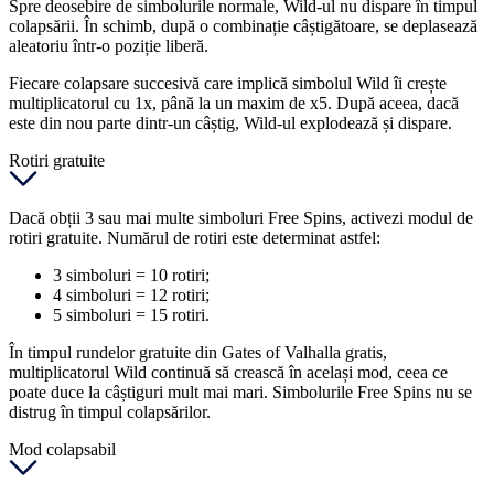
Spre deosebire de simbolurile normale, Wild-ul nu dispare în timpul
colapsării. În schimb, după o combinație câștigătoare, se deplasează
aleatoriu într-o poziție liberă.
Fiecare colapsare succesivă care implică simbolul Wild îi crește
multiplicatorul cu 1x, până la un maxim de x5. După aceea, dacă
este din nou parte dintr-un câștig, Wild-ul explodează și dispare.
Rotiri gratuite
Dacă obții 3 sau mai multe simboluri Free Spins, activezi modul de
rotiri gratuite. Numărul de rotiri este determinat astfel:
3 simboluri = 10 rotiri;
4 simboluri = 12 rotiri;
5 simboluri = 15 rotiri.
În timpul rundelor gratuite din Gates of Valhalla gratis,
multiplicatorul Wild continuă să crească în același mod, ceea ce
poate duce la câștiguri mult mai mari. Simbolurile Free Spins nu se
distrug în timpul colapsărilor.
Mod colapsabil