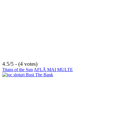
4.5/5 - (4 votes)
Titans of the Sun
AFLĂ MAI MULTE