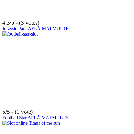
4.3/5 - (3 votes)
Jurassic Park
AFLĂ MAI MULTE
5/5 - (1 vote)
Football Star
AFLĂ MAI MULTE