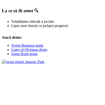
La ce să fii atent 🔍
Volatilitatea ridicată a jocului
Lipsa unor funcții cu jackpot progresiv
Joacă demo:
Sweet Bonanza gratis
Gates of Olympus demo
Sugar Rush gratis