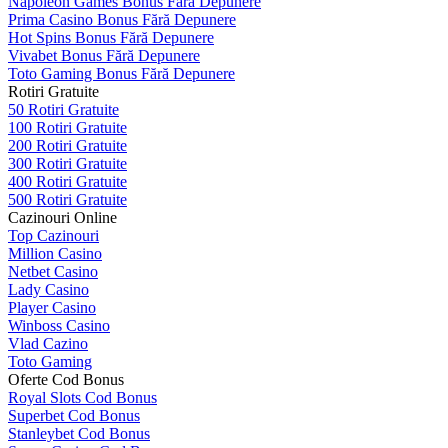
Napoleon Games Bonus Fără Depunere
Prima Casino Bonus Fără Depunere
Hot Spins Bonus Fără Depunere
Vivabet Bonus Fără Depunere
Toto Gaming Bonus Fără Depunere
Rotiri Gratuite
50 Rotiri Gratuite
100 Rotiri Gratuite
200 Rotiri Gratuite
300 Rotiri Gratuite
400 Rotiri Gratuite
500 Rotiri Gratuite
Cazinouri Online
Top Cazinouri
Million Casino
Netbet Casino
Lady Casino
Player Casino
Winboss Casino
Vlad Cazino
Toto Gaming
Oferte Cod Bonus
Royal Slots Cod Bonus
Superbet Cod Bonus
Stanleybet Cod Bonus