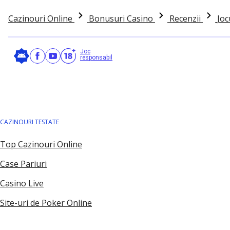
Lucky Seven?
Cazinouri Online
Bonusuri Casino
Recenzii
Joc
Autor:
Alexandru Blanarescu
Joc
responsabil
Ultimul update: 16 ianuarie 2026
Despre noi
Ad Disclosure
5/5 - (1 vote)
CAZINOURI TESTATE
Top Cazinouri Online
Știai că la
Lucky Seven
pariuri sportive îți oferă o gamă varia
competiții tip eSports cu jocuri precum League of Legends, 
Case Pariuri
citește până la capăt ca să afli mai multe!
Casino Live
Site-uri de Poker Online