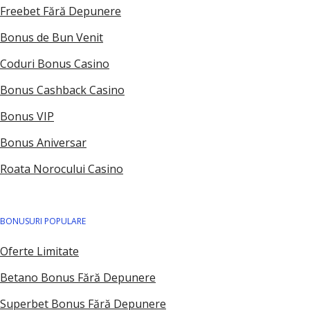
Freebet Fără Depunere
100 RON Free Bet
, la o
depunere minimă Lucky Sevens
de
Bonus de Bun Venit
150 RON Free Bet
, la o depunere 150 RON;
Coduri Bonus Casino
200 RON Free Bet
, la o depunere 200 RON.
Bonus Cashback Casino
Și abia după ce termini de revendicat aceste tranșe de bonus
Bonus VIP
Seven
de 100% din depunere, un procent chiar decent. Chiar 
nu trebuie să consumi toată depunerea deodată.
Bonus Aniversar
Roata Norocului Casino
Promoții Sport Lucky Seven
Pe lângă acest bonus de bun venit, la pariuri sportive Luck
BONUSURI POPULARE
atenția în mod special:
Oferte Limitate
Free Bet Europa
– Plasează un pariu câștigător de tip si
Betano Bonus Fără Depunere
meciurile selectate;
Superbet Bonus Fără Depunere
Bonus Progresiv
– Primești bonus progresiv până la 100% 