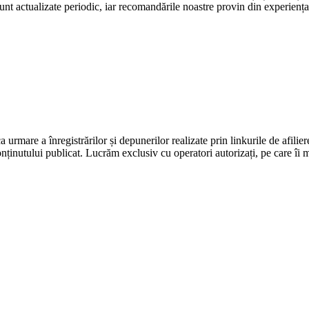
sunt actualizate periodic, iar recomandările noastre provin din experiența 
 urmare a înregistrărilor și depunerilor realizate prin linkurile de afilie
conținutului publicat. Lucrăm exclusiv cu operatori autorizați, pe care îi 