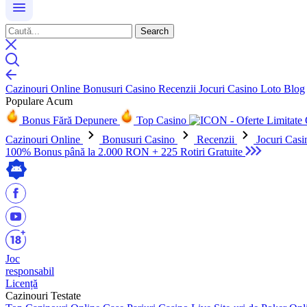
Cazinouri Online
Bonusuri Casino
Recenzii
Jocuri Casino
Loto
Blog
Populare Acum
Bonus Fără Depunere
Top Casino
O
Cazinouri Online
Bonusuri Casino
Recenzii
Jocuri Cas
100% Bonus până la 2.000 RON + 225 Rotiri Gratuite
Joc
responsabil
Licență
Cazinouri Testate