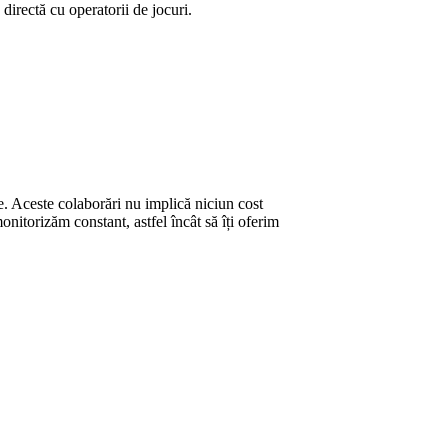
directă cu operatorii de jocuri.
re. Aceste colaborări nu implică niciun cost
monitorizăm constant, astfel încât să îți oferim