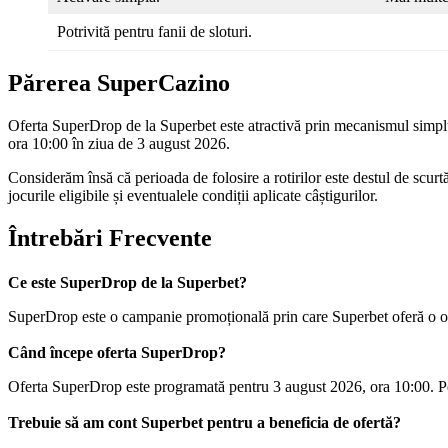
Potrivită pentru fanii de sloturi.
Părerea SuperCazino
Oferta SuperDrop de la Superbet este atractivă prin mecanismul simplu și
ora 10:00 în ziua de 3 august 2026.
Considerăm însă că perioada de folosire a rotirilor este destul de scurt
jocurile eligibile și eventualele condiții aplicate câștigurilor.
Întrebări Frecvente
Ce este SuperDrop de la Superbet?
SuperDrop este o campanie promoțională prin care Superbet oferă o ofert
Când începe oferta SuperDrop?
Oferta SuperDrop este programată pentru 3 august 2026, ora 10:00. Pen
Trebuie să am cont Superbet pentru a beneficia de ofertă?