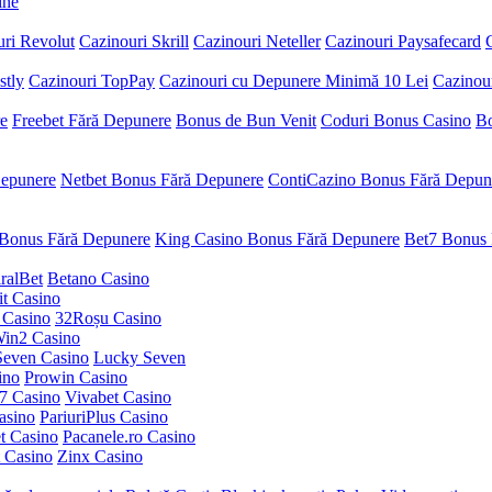
ine
ri Revolut
Cazinouri Skrill
Cazinouri Neteller
Cazinouri Paysafecard
stly
Cazinouri TopPay
Cazinouri cu Depunere Minimă 10 Lei
Cazinour
re
Freebet Fără Depunere
Bonus de Bun Venit
Coduri Bonus Casino
Bo
Depunere
Netbet Bonus Fără Depunere
ContiCazino Bonus Fără Depun
Bonus Fără Depunere
King Casino Bonus Fără Depunere
Bet7 Bonus 
ralBet
Betano Casino
t Casino
 Casino
32Roșu Casino
in2 Casino
Seven Casino
Lucky Seven
ino
Prowin Casino
7 Casino
Vivabet Casino
asino
PariuriPlus Casino
et Casino
Pacanele.ro Casino
 Casino
Zinx Casino