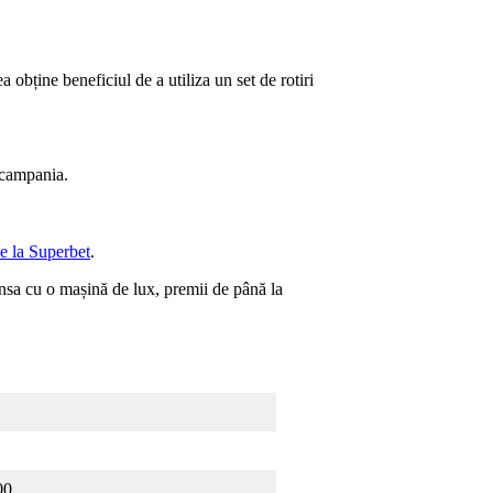
 obține beneficiul de a utiliza un set de rotiri
e campania.
de la Superbet
.
nsa cu o mașină de lux, premii de până la
00.