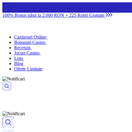
100% Bonus până la 2.000 RON + 225 Rotiri Gratuite
Cazinouri Online
Bonusuri Casino
Recenzii
Jocuri Casino
Loto
Blog
Oferte Limitate