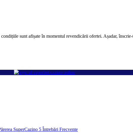
dițiile sunt afișate în momentul revendicării ofertei. Așadar, înscrie-te
ărerea SuperCazino
5
Întrebări Frecvente