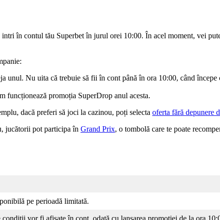
ntri în contul tău Superbet în jurul orei 10:00. În acel moment, vei putea
ampanie:
deja unul. Nu uita că trebuie să fii în cont până în ora 10:00, când încep
e cum funcționează promoția SuperDrop anul acesta.
mplu, dacă preferi să joci la cazinou, poți selecta
oferta fără depunere 
, jucătorii pot participa în
Grand Prix
, o tombolă care te poate recompe
ponibilă pe perioadă limitată.
condiții vor fi afișate în cont, odată cu lansarea promoției de la ora 10: