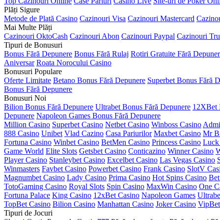
Top Cazinouri Online
Case Pariuri
Casino Live
Site-uri de Poker Onl
Plăți Sigure
Metode de Plată Casino
Cazinouri Visa
Cazinouri Mastercard
Cazinou
Mai Multe Plăți
Cazinouri OktoCash
Cazinouri Abon
Cazinouri Paypal
Cazinouri Tru
Tipuri de Bonusuri
Bonus Fără Depunere
Bonus Fără Rulaj
Rotiri Gratuite Fără Depune
Aniversar
Roata Norocului Casino
Bonusuri Populare
Oferte Limitate
Betano Bonus Fără Depunere
Superbet Bonus Fără 
Bonus Fără Depunere
Bonusuri Noi
Bilion Bonus Fără Depunere
Ultrabet Bonus Fără Depunere
12XBet 
Depunere
Napoleon Games Bonus Fără Depunere
Million Casino
Superbet Casino
Netbet Casino
Winboss Casino
Admi
888 Casino
Unibet
Vlad Cazino
Casa Pariurilor
Maxbet Casino
Mr Bi
Fortuna Casino
Winbet Casino
BetMen Casino
Princess Casino
Luck
Game World
Elite Slots
Getsbet Casino
Conticazino
Winner Casino
W
Player Casino
Stanleybet Casino
Excelbet Casino
Las Vegas Casino
Winmasters
Favbet Casino
Powerbet Casino
Frank Casino
SlotV Cas
Magnumbet Casino
Lady Casino
Prima Casino
Hot Spins Casino
Bet
TotoGaming Casino
Royal Slots
Spin Casino
MaxWin Casino
One C
Fortuna Palace
King Casino
12xBet Casino
Napoleon Games
Ultrab
TopBet Casino
Bilion Casino
Manhattan Casino
Joker Casino
VipBet
Tipuri de Jocuri