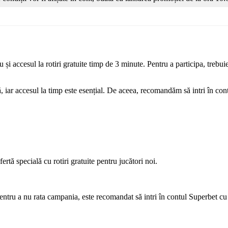
 accesul la rotiri gratuite timp de 3 minute. Pentru a participa, trebuie 
ă, iar accesul la timp este esențial. De aceea, recomandăm să intri în con
ă specială cu rotiri gratuite pentru jucători noi.
tru a nu rata campania, este recomandat să intri în contul Superbet cu 