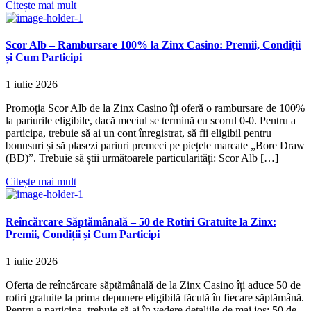
Citește mai mult
Scor Alb – Rambursare 100% la Zinx Casino: Premii, Condiții
și Cum Participi
1 iulie 2026
Promoția Scor Alb de la Zinx Casino îți oferă o rambursare de 100%
la pariurile eligibile, dacă meciul se termină cu scorul 0-0. Pentru a
participa, trebuie să ai un cont înregistrat, să fii eligibil pentru
bonusuri și să plasezi pariuri premeci pe piețele marcate „Bore Draw
(BD)”. Trebuie să știi următoarele particularități: Scor Alb […]
Citește mai mult
Reîncărcare Săptămânală – 50 de Rotiri Gratuite la Zinx:
Premii, Condiții și Cum Participi
1 iulie 2026
Oferta de reîncărcare săptămânală de la Zinx Casino îți aduce 50 de
rotiri gratuite la prima depunere eligibilă făcută în fiecare săptămână.
Pentru a participa, trebuie să ai în vedere detaliile de mai jos: 50 de