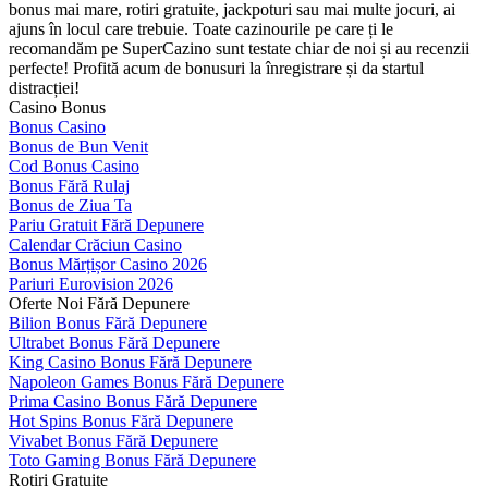
bonus mai mare, rotiri gratuite, jackpoturi sau mai multe jocuri, ai
ajuns în locul care trebuie. Toate cazinourile pe care ți le
recomandăm pe SuperCazino sunt testate chiar de noi și au recenzii
perfecte! Profită acum de bonusuri la înregistrare și da startul
distracției!
Casino Bonus
Bonus Casino
Bonus de Bun Venit
Cod Bonus Casino
Bonus Fără Rulaj
Bonus de Ziua Ta
Pariu Gratuit Fără Depunere
Calendar Crăciun Casino
Bonus Mărțișor Casino 2026
Pariuri Eurovision 2026
Oferte Noi Fără Depunere
Bilion Bonus Fără Depunere
Ultrabet Bonus Fără Depunere
King Casino Bonus Fără Depunere
Napoleon Games Bonus Fără Depunere
Prima Casino Bonus Fără Depunere
Hot Spins Bonus Fără Depunere
Vivabet Bonus Fără Depunere
Toto Gaming Bonus Fără Depunere
Rotiri Gratuite