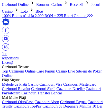
Cazinouri Online
Bonusuri Casino
Recenzii
Jocuri
Casino
Loto
Blog
100% Bonus până la 2.000 RON + 225 Rotiri Gratuite
Joc
responsabil
Licență
Cazinouri Testate
Top Cazinouri Online
Case Pariuri
Casino Live
Site-uri de Poker
Online
Plăți Sigure
Metode de Plată Casino
Cazinouri Visa
Cazinouri Mastercard
Cazinouri Revolut
Cazinouri Skrill
Cazinouri Neteller
Cazinouri
Paysafecard
Cazinouri Transfer Bancar
Mai Multe Plăți
Cazinouri OktoCash
Cazinouri Abon
Cazinouri Paypal
Cazinouri
Trustly
Cazinouri TopPay
Cazinouri cu Depunere Minimă 10 Lei