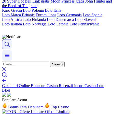
20 Super Hot Bell Link gratis
Moon Princess gratis
John Hunter and
the Book of Tut gratis
Kino Grecia
Loto Polonia
Loto Italia
Loto Marea Britanie
Euromillions
Loto Germania
Loto Spania
Loto Austria
Loto Finlanda
Loto Danemarca
Loto Slovenia
Loto Irlanda
Loto Norvegia
Loto Letonia
Loto Pennsylvania
Cazinouri Online
Bonusuri Casino
Recenzii
Jocuri Casino
Loto
Blog
Populare Acum
Bonus Fără Depunere
Top Casino
Oferte Limitate