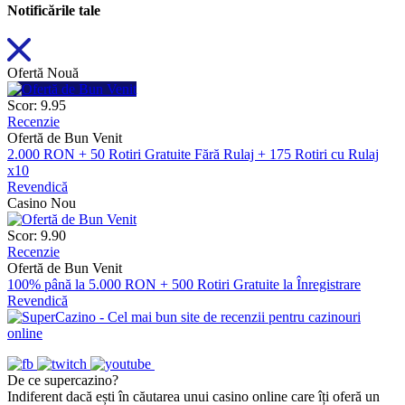
Notificările tale
Ofertă Nouă
Scor: 9.95
Recenzie
Ofertă de Bun Venit
2.000 RON + 50 Rotiri Gratuite Fără Rulaj + 175 Rotiri cu Rulaj
x10
Revendică
Casino Nou
Scor: 9.90
Recenzie
Ofertă de Bun Venit
100% până la 5.000 RON + 500 Rotiri Gratuite la Înregistrare
Revendică
De ce supercazino?
Indiferent dacă ești în căutarea unui casino online care îți oferă un