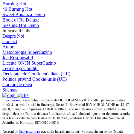
Burning Hot
40 Burning Hot
Sweet Bonanza Demo
Book of Ra Deluxe
Sizzling Hot Demo
Informații Utile
Despre Noi
Contact
Autori
Metodologia SuperCazino
Joc Responsabil
Licență ONJN SuperCazino
Termeni și Condiții
Declarație de Confidențialitate (UE)
Politica privind Cookie-urile (UE)
Cookie de retea
Sitemap
Supercazino.ro
este deținut și operat de OGOOGA SERVICES SRL, persoană juridică
română, cu sediul social în București, Sector 1, Bulevardul ION MIHALACHE nr. 15-17,
etaj 8, număr de înregistrare J2016011888403, cod unic de înregistrare 36506980 și are
dreptul de a desfășura activitatea în calitate de afiliat în domeniul jocurilor de noroc, acordat
prin licența valabilă până la data de 31.10.2026, conform Deciziei Oficiului Național al
Jocurilor de Noroc, nr.1879/20.10.2016.
Accesul pe
Supercazino.ro
este strict interzis minorilor! Pe acest site nu se desfășoară