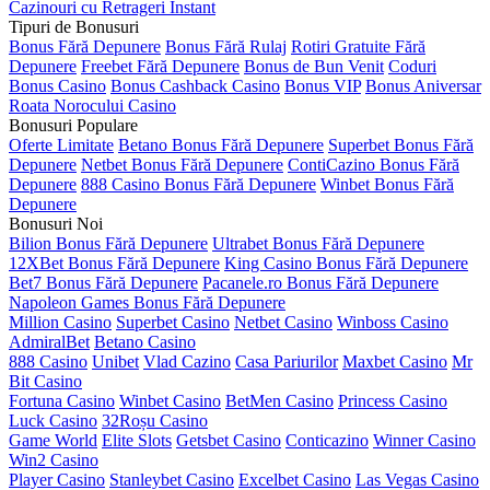
Cazinouri cu Retrageri Instant
Tipuri de Bonusuri
Bonus Fără Depunere
Bonus Fără Rulaj
Rotiri Gratuite Fără
Depunere
Freebet Fără Depunere
Bonus de Bun Venit
Coduri
Bonus Casino
Bonus Cashback Casino
Bonus VIP
Bonus Aniversar
Roata Norocului Casino
Bonusuri Populare
Oferte Limitate
Betano Bonus Fără Depunere
Superbet Bonus Fără
Depunere
Netbet Bonus Fără Depunere
ContiCazino Bonus Fără
Depunere
888 Casino Bonus Fără Depunere
Winbet Bonus Fără
Depunere
Bonusuri Noi
Bilion Bonus Fără Depunere
Ultrabet Bonus Fără Depunere
12XBet Bonus Fără Depunere
King Casino Bonus Fără Depunere
Bet7 Bonus Fără Depunere
Pacanele.ro Bonus Fără Depunere
Napoleon Games Bonus Fără Depunere
Million Casino
Superbet Casino
Netbet Casino
Winboss Casino
AdmiralBet
Betano Casino
888 Casino
Unibet
Vlad Cazino
Casa Pariurilor
Maxbet Casino
Mr
Bit Casino
Fortuna Casino
Winbet Casino
BetMen Casino
Princess Casino
Luck Casino
32Roșu Casino
Game World
Elite Slots
Getsbet Casino
Conticazino
Winner Casino
Win2 Casino
Player Casino
Stanleybet Casino
Excelbet Casino
Las Vegas Casino