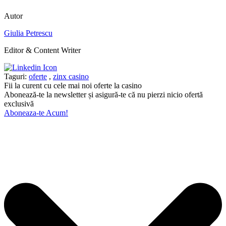
Autor
Giulia Petrescu
Editor & Content Writer
Taguri:
oferte
,
zinx casino
Fii la curent cu cele mai noi oferte la casino
Abonează-te la newsletter și asigură-te că nu pierzi nicio ofertă
exclusivă
Aboneaza-te Acum!