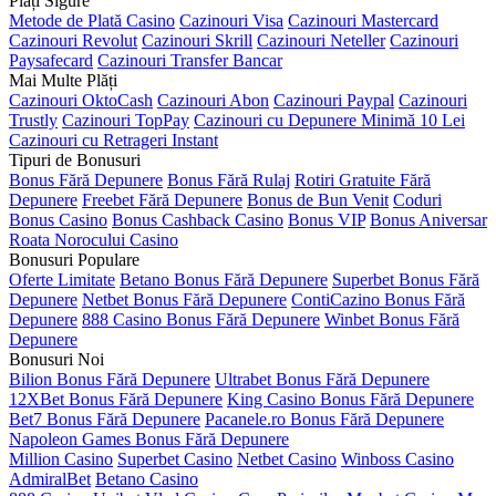
Plăți Sigure
Metode de Plată Casino
Cazinouri Visa
Cazinouri Mastercard
Cazinouri Revolut
Cazinouri Skrill
Cazinouri Neteller
Cazinouri
Paysafecard
Cazinouri Transfer Bancar
Mai Multe Plăți
Cazinouri OktoCash
Cazinouri Abon
Cazinouri Paypal
Cazinouri
Trustly
Cazinouri TopPay
Cazinouri cu Depunere Minimă 10 Lei
Cazinouri cu Retrageri Instant
Tipuri de Bonusuri
Bonus Fără Depunere
Bonus Fără Rulaj
Rotiri Gratuite Fără
Depunere
Freebet Fără Depunere
Bonus de Bun Venit
Coduri
Bonus Casino
Bonus Cashback Casino
Bonus VIP
Bonus Aniversar
Roata Norocului Casino
Bonusuri Populare
Oferte Limitate
Betano Bonus Fără Depunere
Superbet Bonus Fără
Depunere
Netbet Bonus Fără Depunere
ContiCazino Bonus Fără
Depunere
888 Casino Bonus Fără Depunere
Winbet Bonus Fără
Depunere
Bonusuri Noi
Bilion Bonus Fără Depunere
Ultrabet Bonus Fără Depunere
12XBet Bonus Fără Depunere
King Casino Bonus Fără Depunere
Bet7 Bonus Fără Depunere
Pacanele.ro Bonus Fără Depunere
Napoleon Games Bonus Fără Depunere
Million Casino
Superbet Casino
Netbet Casino
Winboss Casino
AdmiralBet
Betano Casino