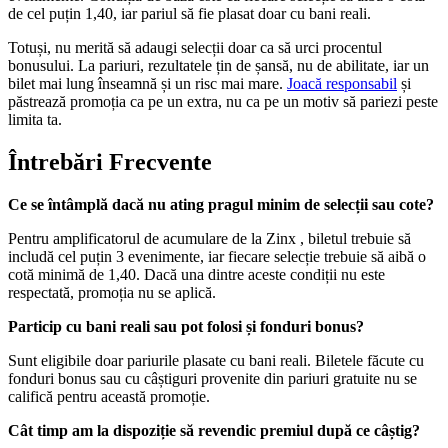
de cel puțin 1,40, iar pariul să fie plasat doar cu bani reali.
Totuși, nu merită să adaugi selecții doar ca să urci procentul
bonusului. La pariuri, rezultatele țin de șansă, nu de abilitate, iar un
bilet mai lung înseamnă și un risc mai mare.
Joacă responsabil
și
păstrează promoția ca pe un extra, nu ca pe un motiv să pariezi peste
limita ta.
Întrebări Frecvente
Ce se întâmplă dacă nu ating pragul minim de selecții sau cote?
Pentru amplificatorul de acumulare de la Zinx , biletul trebuie să
includă cel puțin 3 evenimente, iar fiecare selecție trebuie să aibă o
cotă minimă de 1,40. Dacă una dintre aceste condiții nu este
respectată, promoția nu se aplică.
Particip cu bani reali sau pot folosi și fonduri bonus?
Sunt eligibile doar pariurile plasate cu bani reali. Biletele făcute cu
fonduri bonus sau cu câștiguri provenite din pariuri gratuite nu se
califică pentru această promoție.
Cât timp am la dispoziție să revendic premiul după ce câștig?