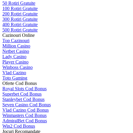
50 Rotiri Gratuite
100 Rotiri Gratuite
200 Rotiri Gratuite
300 Rotiri Gratuite
400 Rotiri Gratuite
500 Rotiri Gratuite
Cazinouri Online
Top Cazinouri
Million Casino
Netbet Casino
Lady Casino
Player Casino
Winboss Casino
Vlad Cazino
Toto Gaming
Oferte Cod Bonus
Royal Slots Cod Bonus
Superbet Cod Bonus
Stanleybet Cod Bonus
Seven Casino Cod Bonus
Vlad Cazino Cod Bonus
Winmasters Cod Bonus
AdmiralBet Cod Bonus
Win2 Cod Bonus
Jocuri Recomandate