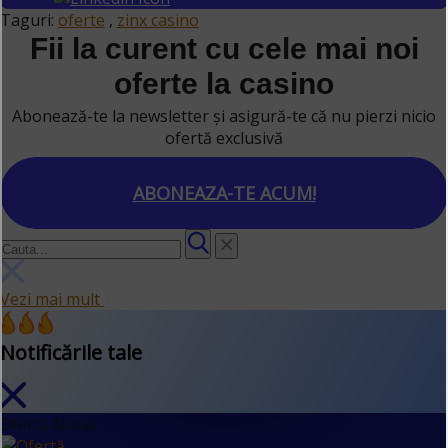
Taguri:
oferte
,
zinx casino
Fii la curent cu cele mai noi
oferte la casino
Abonează-te la newsletter și asigură-te că nu pierzi nicio
ofertă exclusivă
ABONEAZA-TE ACUM!
Vezi mai mult
Notificările tale
Ofertă Nouă