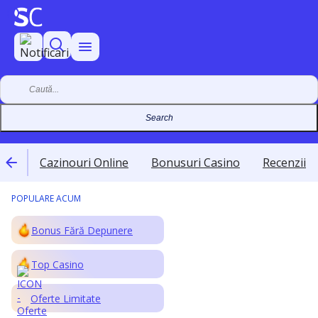
Licență
Joc
responsabil
Home
Scor Alb – Rambursare 100% la Zinx Casino: Premii, Condiții și Cum Participi
Scor Alb – Rambursare 100%
Cazinouri Online
Bonusuri Casino
Recenzii
la Zinx Casino: Premii, Condiții
POPULARE ACUM
și Cum Participi
Bonus Fără Depunere
Autor:
Giulia Petrescu
Top Casino
Ultimul update: 10 iulie 2026
Oferte Limitate
Despre noi