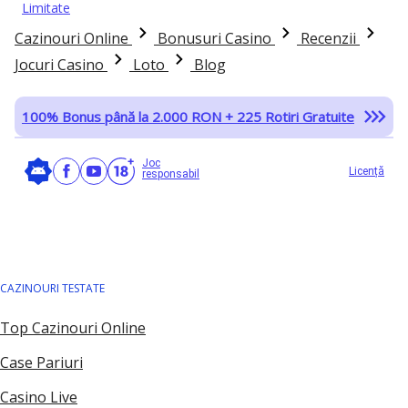
Ad Disclosure
Cazinouri Online
Bonusuri Casino
Recenzii
Jocuri Casino
Loto
Blog
100% Bonus până la 2.000 RON + 225 Rotiri Gratuite
Joc
Licență
responsabil
5/5 - (1 vote)
CAZINOURI TESTATE
Promoția
Scor Alb de la Zinx Casino
îți oferă o
rambursare
de 100%
la pariurile eligibile, dacă meciul se termină cu
Top Cazinouri Online
scorul
0-0
. Pentru a participa, trebuie să ai un cont
înregistrat, să fii eligibil pentru bonusuri și să plasezi
Case Pariuri
pariuri premeci pe piețele marcate
„Bore Draw (BD)”
.
Trebuie să știi următoarele particularități:
Casino Live