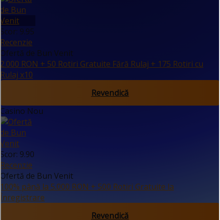
Scor: 9.95
Recenzie
Ofertă de Bun Venit
2.000 RON + 50 Rotiri Gratuite Fără Rulaj + 175 Rotiri cu
Rulaj x10
Revendică
Casino Nou
Scor: 9.90
Recenzie
Ofertă de Bun Venit
100% până la 5.000 RON + 500 Rotiri Gratuite la
Înregistrare
Revendică