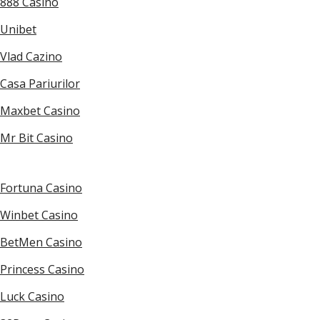
888 Casino
sistem și Bet Builder, dacă
sunt plasate înainte de start
Unibet
Vlad Cazino
Părerea SuperCazino
Casa Pariurilor
La promoția
Scor Alb Zinx Casino
, primești rambursare de
100% din miză
dacă meciul eligibil se termină
0-0
. Pentru ca
Maxbet Casino
oferta să se aplice, pariul trebuie plasat înainte de startul
Mr Bit Casino
meciului, pe piețe marcate
„Bore Draw (BD)”
, iar biletul
trebuie păstrat fără cash out până la decontarea finală.
Totuși, tratează rambursarea ca pe o protecție extra, nu ca
Fortuna Casino
pe un motiv să pariezi mai mult decât ți-ai propus. La
Winbet Casino
pariuri, rezultatele țin de șansă, nu de abilitate, iar după un
bilet necâștigător poate apărea tentația de a continua
BetMen Casino
pentru recuperare.
Princess Casino
Întrebări Frecvente
Luck Casino