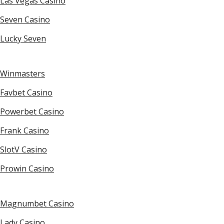
Las Vegas Casino
Seven Casino
Lucky Seven
Aplicație Zinx: Ghid de Instalare și
Utilizare 2026
Winmasters
15 iulie 2026
Favbet Casino
Joacă de oriunde te-ai afla cu aplicația Zinx, o poți instala
Powerbet Casino
chiar pe pe telefonul tău mobil. Fie că vrei să joci la casino
sau la pariuri sportive, o poți face printr-o singură aplicație.
Frank Casino
Am testat aplicația în august 2026 atât pe Android, cât și pe
iOS pentru a-ți oferi o recenzie cât mai corectă. […]
SlotV Casino
Prowin Casino
CITEȘTE MAI MULT
Magnumbet Casino
Scor Alb – Rambursare 100% la Zinx
Casino: Premii, Condiții și Cum
Lady Casino