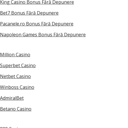
King Casino Bonus Fără Depunere
Avantaje și Limite
Bet7 Bonus Fără Depunere
✅ Avantaje
❌ Limite
Pacanele.ro Bonus Fără Depunere
Promoția este valabilă
Napoleon Games Bonus Fără Depunere
Rambursarea este de 100%
doar pentru pariuri
din miză dacă meciul eligibil
premeci, nu și pentru
se încheie 0-0
pariuri live
Million Casino
Suma returnată din pariuri
Superbet Casino
Eligibilitatea există doar
cu bani reali se poate
pe piețele marcate „Bore
retrage direct, fără cerință
Netbet Casino
Draw (BD)”
de rulaj
Winboss Casino
Nu există limită de
Oferta acoperă doar
AdmiralBet
câștigători pentru
Premier League,
rambursarea pariurilor
Bundesliga, Serie A, La
Betano Casino
eligibile
Liga și Ligue 1
Sunt acceptate bilete simple,