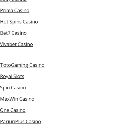
Participi
Prima Casino
1 iulie 2026
Hot Spins Casino
Promoția Scor Alb de la Zinx Casino îți oferă o rambursare d
Bet7 Casino
100% la pariurile eligibile, dacă meciul se termină cu scorul 0
0. Pentru a participa, trebuie să ai un cont înregistrat, să fii
Vivabet Casino
eligibil pentru bonusuri și să plasezi pariuri premeci pe
piețele marcate „Bore Draw (BD)”. Trebuie să știi
următoarele particularități: Scor Alb […]
TotoGaming Casino
CITEȘTE MAI MULT
Royal Slots
Spin Casino
Reîncărcare Săptămânală – 50 de Rotiri
MaxWin Casino
Gratuite la Zinx: Premii, Condiții și Cu
One Casino
Participi
PariuriPlus Casino
1 iulie 2026