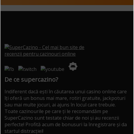
De ce supercazino?
Indiferent dacă ești în căutarea unui casino online care
îți oferă un bonus mai mare, rotiri gratuite, jackpoturi
sau mai multe jocuri, ai ajuns în locul care trebuie.
Toate cazinourile pe care ți le recomandăm pe
SuperCazino sunt testate chiar de noi și au recenzii
perfecte! Profită acum de bonusuri la înregistrare și da
startul distracției!