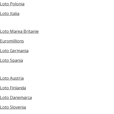
Loto Polonia
Loto Italia
Alte Articole
Loto Marea Britanie
Top Aplicații Casino 2026 – Cele Mai Bune Aplicații de
Euromillions
Mobile
Loto Germania
6 august 2026
Loto Spania
Industria jocurilor de noroc a evoluat rapid, oferind
jucătorilor posibilitatea de a accesa platformele preferate
direct de pe telefoanele mobile. Astăzi, cele mai bune
aplicații de casino online din România pun la dispoziția
Loto Austria
jucătorilor sute de sloturi, jocuri de masă live și bonusuri
Loto Finlanda
atractive, la doar câteva clicuri distanță. Descoperă, așadar,
topul aplicațiilor de cazino […]
Loto Danemarca
CITEȘTE MAI MULT
Loto Slovenia