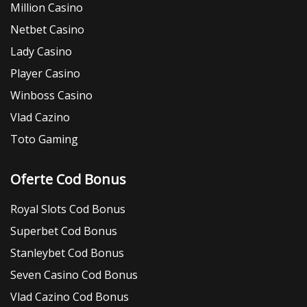
Million Casino
Netbet Casino
Lady Casino
Player Casino
Winboss Casino
Vlad Cazino
Toto Gaming
Oferte Cod Bonus
Royal Slots Cod Bonus
Superbet Cod Bonus
Stanleybet Cod Bonus
Seven Casino Cod Bonus
Vlad Cazino Cod Bonus