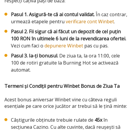
respecți câțiva pași de bază:
Pasul 1. Asigură-te că ai contul validat.
În caz contrar,
urmează etapele pentru
verificare cont Winbet
.
Pasul 2. Fii sigur că ai făcut un depozit de cel puțin
100 RON în ultimele 6 luni de la revendicarea ofertei.
Vezi cum faci o
depunere Winbet
pas cu pas.
Pasul 3. Ia-ți bonusul.
De ziua ta, la ora 11:00, cele
100 de rotiri gratuite la Burning Hot se activează
automat.
Termeni și Condiții pentru Winbet Bonus de Ziua Ta
Acest bonus aniversar Winbet vine cu câteva reguli
esențiale pe care orice jucător ar trebui să le țină minte:
Câștigurile obținute trebuie rulate de
45x
în
secțiunea Cazino. Cu alte cuvinte, dacă reușești să