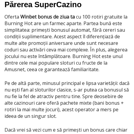
Părerea SuperCazino
Oferta
Winbet bonus de ziua ta
cu 100 rotiri gratuite la
Burning Hot are un farmec aparte. Partea bună este
simplitatea: primești bonusul automat, fără cereri sau
condiții suplimentare. Acest aspect îl diferențiază de
multe alte promoții aniversare unde sunt necesare
coduri sau activări ceva mai complexe. În plus, alegerea
jocului nu este întâmplătoare. Burning Hot este unul
dintre cele mai populare sloturi cu fructe de la
Amusnet, ceea ce garantează familiaritate.
Pe de altă parte, minusul principal e lipsa varietății: dacă
nu ești fan al sloturilor clasice, s-ar putea ca bonusul să
nu fie la fel de atractiv pentru tine. Spre deosebire de
alte cazinouri care oferă pachete mixte (bani bonus +
rotiri la mai multe jocuri), acest operator a mers pe
ideea de un singur slot.
Dacă vrei să vezi cum e să primești un bonus care chiar