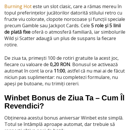
Burning Hot
este un slot clasic, care a rămas mereu în
topul preferințelor jucătorilor datorită stilului retro cu
fructe viu colorate, clopote norocoase și funcții speciale
precum Gamble sau Jackpot Cards. Cele
5 role și 5 linii
de plată fixe
oferă o atmosferă familiară, iar simbolurile
Wild și Scatter adaugă un plus de suspans la fiecare
rotire.
De ziua ta, primești 100 de rotiri gratuite la acest joc,
fiecare cu valoare de
0,20 RON
. Bonusul se activează
automat în cont la ora
11:00
, astfel că nu mai ai de făcut
niciun pas suplimentar: nu completezi formulare, nu
apeși pe butoane, nu trimiți cereri.
Winbet Bonus de Ziua Ta – Cum Îl
Revendici?
Obținerea acestui bonus aniversar Winbet este simplă.
Totul se întâmplă aproape automat, dar trebuie să