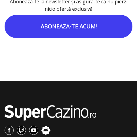
Abonează-te la newsletter și asigură-te că nu pierzi
nicio ofertă exclusivă
ABONEAZA-TE ACUM!