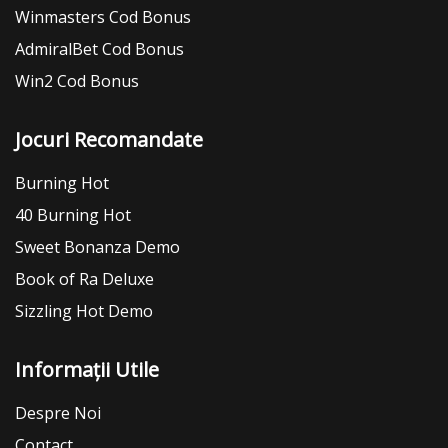
Winmasters Cod Bonus
AdmiralBet Cod Bonus
Win2 Cod Bonus
Jocuri Recomandate
Burning Hot
40 Burning Hot
Sweet Bonanza Demo
Book of Ra Deluxe
Sizzling Hot Demo
Informații Utile
Despre Noi
Contact