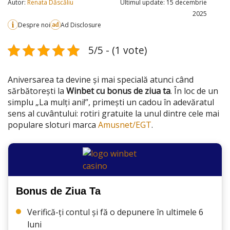
Autor:
Renata Dăscăliu
Ultimul update: 15 decembrie
2025
Despre noi
Ad Disclosure
5/5 - (1 vote)
Aniversarea ta devine și mai specială atunci când
sărbătorești la
Winbet cu bonus de ziua ta
. În loc de un
simplu „La mulți ani!”, primești un cadou în adevăratul
sens al cuvântului: rotiri gratuite la unul dintre cele mai
populare sloturi marca
Amusnet/EGT
.
Bonus de Ziua Ta
Verifică-ți contul și fă o depunere în ultimele 6
luni