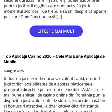
sesiune durează între 1 și 6 ore și poate aduce premii
pentru jucătorii eligibili care sunt activi în joc în
momentul acordării. Ce trebuie să știi despre campanie,
pe scurt: Cum Funcționează […]
CITEȘTE MAI MULT
Top Aplicații Casino 2026 – Cele Mai Bune Aplicații de
Mobile
6 august 2026
Industria jocurilor de noroc a evoluat rapid, oferind
jucătorilor posibilitatea de a accesa platformele
preferate direct de pe telefoanele mobile. Astăzi, cele
mai bune aplicații de casino online din România pun la
dispoziția jucătorilor sute de sloturi, jocuri de masă live
și bonusuri atractive, la doar câteva clicuri distanță.
Descoperă, așadar, topul aplicațiilor de cazino […]