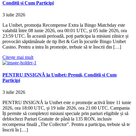
Condiții și Cum Participi
3 iulie 2026
La Unibet, promoția Recompense Extra la Bingo Matchday este
valabilă între 08 iunie 2026, ora 00:01 UTC, și 05 iulie 2026, ora
23:59 UTC. În această perioadă, poți participa la misiuni zilnice și
provocări săptămânale de tip Bet & Get în jocurile Bingo Unibet
Casino. Pentru a intra în promoție, trebuie să te înscrii din […]
Citește mai mult
PENTRU INSIGNĂ la Unibet: Premii, Condiții și Cum
Participi
3 iulie 2026
PENTRU INSIGNĂ la Unibet este o promoție activă între 11 iunie
2026, ora 18:00 UTC, și 19 iulie 2026, ora 21:00 UTC. Campania
îți permite să completezi misiuni speciale prin pariuri eligibile și să
deblochezi Pariuri Gratuite de până la 135 RON, inclusiv
recompensa finală „The Collector”. Pentru a participa, trebuie să te
înscrii în […]