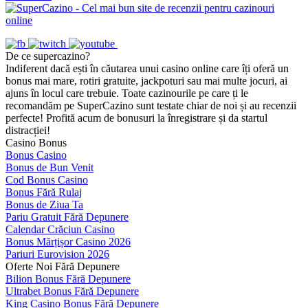
De ce supercazino?
Indiferent dacă ești în căutarea unui casino online care îți oferă un
bonus mai mare, rotiri gratuite, jackpoturi sau mai multe jocuri, ai
ajuns în locul care trebuie. Toate cazinourile pe care ți le
recomandăm pe SuperCazino sunt testate chiar de noi și au recenzii
perfecte! Profită acum de bonusuri la înregistrare și da startul
distracției!
Casino Bonus
Bonus Casino
Bonus de Bun Venit
Cod Bonus Casino
Bonus Fără Rulaj
Bonus de Ziua Ta
Pariu Gratuit Fără Depunere
Calendar Crăciun Casino
Bonus Mărțișor Casino 2026
Pariuri Eurovision 2026
Oferte Noi Fără Depunere
Bilion Bonus Fără Depunere
Ultrabet Bonus Fără Depunere
King Casino Bonus Fără Depunere