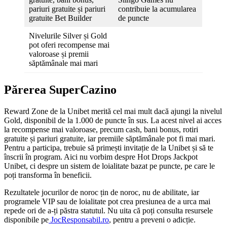
pariuri gratuite și pariuri
contribuie la acumularea
gratuite Bet Builder
de puncte
Nivelurile Silver și Gold
pot oferi recompense mai
valoroase și premii
săptămânale mai mari
Părerea SuperCazino
Reward Zone de la Unibet merită cel mai mult dacă ajungi la nivelul
Gold, disponibil de la 1.000 de puncte în sus. La acest nivel ai acces
la recompense mai valoroase, precum cash, bani bonus, rotiri
gratuite și pariuri gratuite, iar premiile săptămânale pot fi mai mari.
Pentru a participa, trebuie să primești invitație de la Unibet și să te
înscrii în program. Aici nu vorbim despre Hot Drops Jackpot
Unibet, ci despre un sistem de loialitate bazat pe puncte, pe care le
poți transforma în beneficii.
Rezultatele jocurilor de noroc țin de noroc, nu de abilitate, iar
programele VIP sau de loialitate pot crea presiunea de a urca mai
repede ori de a-ți păstra statutul. Nu uita că poți consulta resursele
disponibile pe
JocResponsabil.ro
, pentru a preveni o adicție.