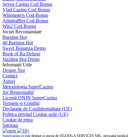
Seven Casino Cod Bonus
Vlad Cazino Cod Bonus
Winmasters Cod Bonus
AdmiralBet Cod Bonus
Win2 Cod Bonus
Jocuri Recomandate
Burning Hot
40 Burning Hot
Sweet Bonanza Demo
Book of Ra Deluxe
Sizzling Hot Demo
Informații Utile
Despre Noi
Contact
Autori
Metodologia SuperCazino
Joc Responsabil
Licență ONJN SuperCazino
Termeni și Condiții
Declarație de Confidențialitate (UE)
Politica privind Cookie-urile (UE)
Cookie de retea
Sitemap
Supercazino.ro
este deținut și operat de OGOOGA SERVICES SRL, persoană juridică