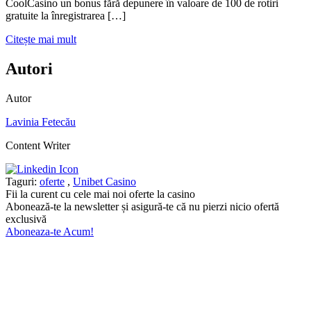
CoolCasino un bonus fără depunere în valoare de 100 de rotiri
gratuite la înregistrarea […]
Citește mai mult
Autori
Autor
Lavinia Fetecău
Content Writer
Taguri:
oferte
,
Unibet Casino
Fii la curent cu cele mai noi oferte la casino
Abonează-te la newsletter și asigură-te că nu pierzi nicio ofertă
exclusivă
Aboneaza-te Acum!