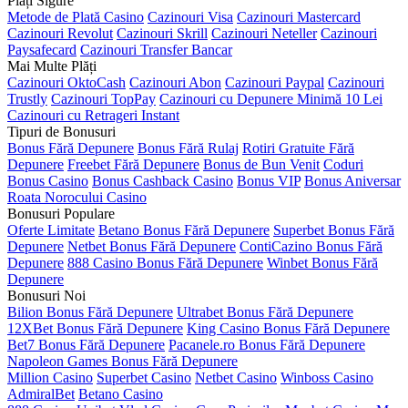
Plăți Sigure
Metode de Plată Casino
Cazinouri Visa
Cazinouri Mastercard
Cazinouri Revolut
Cazinouri Skrill
Cazinouri Neteller
Cazinouri
Paysafecard
Cazinouri Transfer Bancar
Mai Multe Plăți
Cazinouri OktoCash
Cazinouri Abon
Cazinouri Paypal
Cazinouri
Trustly
Cazinouri TopPay
Cazinouri cu Depunere Minimă 10 Lei
Cazinouri cu Retrageri Instant
Tipuri de Bonusuri
Bonus Fără Depunere
Bonus Fără Rulaj
Rotiri Gratuite Fără
Depunere
Freebet Fără Depunere
Bonus de Bun Venit
Coduri
Bonus Casino
Bonus Cashback Casino
Bonus VIP
Bonus Aniversar
Roata Norocului Casino
Bonusuri Populare
Oferte Limitate
Betano Bonus Fără Depunere
Superbet Bonus Fără
Depunere
Netbet Bonus Fără Depunere
ContiCazino Bonus Fără
Depunere
888 Casino Bonus Fără Depunere
Winbet Bonus Fără
Depunere
Bonusuri Noi
Bilion Bonus Fără Depunere
Ultrabet Bonus Fără Depunere
12XBet Bonus Fără Depunere
King Casino Bonus Fără Depunere
Bet7 Bonus Fără Depunere
Pacanele.ro Bonus Fără Depunere
Napoleon Games Bonus Fără Depunere
Million Casino
Superbet Casino
Netbet Casino
Winboss Casino
AdmiralBet
Betano Casino