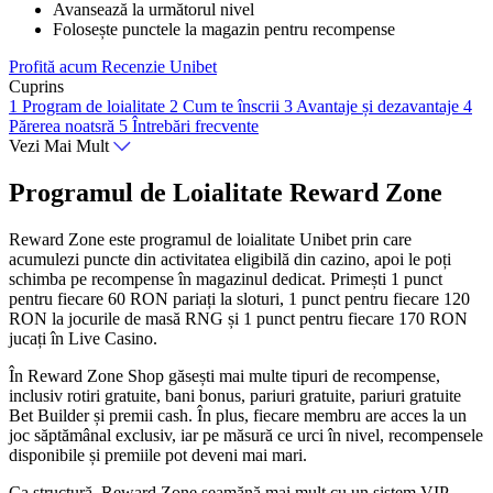
Avansează la următorul nivel
Folosește punctele la magazin pentru recompense
Profită acum
Recenzie Unibet
Cuprins
1
Program de loialitate
2
Cum te înscrii
3
Avantaje și dezavantaje
4
Părerea noatsră
5
Întrebări frecvente
Vezi Mai Mult
Programul de Loialitate Reward Zone
Reward Zone este programul de loialitate Unibet prin care
acumulezi puncte din activitatea eligibilă din cazino, apoi le poți
schimba pe recompense în magazinul dedicat. Primești 1 punct
pentru fiecare 60 RON pariați la sloturi, 1 punct pentru fiecare 120
RON la jocurile de masă RNG și 1 punct pentru fiecare 170 RON
jucați în Live Casino.
În Reward Zone Shop găsești mai multe tipuri de recompense,
inclusiv rotiri gratuite, bani bonus, pariuri gratuite, pariuri gratuite
Bet Builder și premii cash. În plus, fiecare membru are acces la un
joc săptămânal exclusiv, iar pe măsură ce urci în nivel, recompensele
disponibile și premiile pot deveni mai mari.
Ca structură, Reward Zone seamănă mai mult cu un sistem VIP