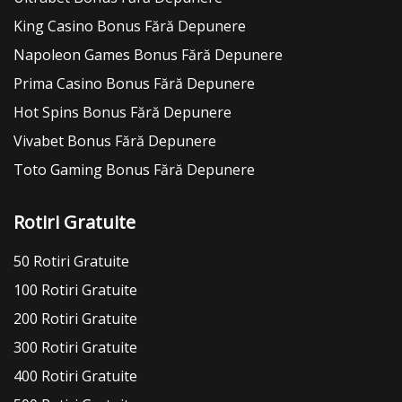
King Casino Bonus Fără Depunere
Napoleon Games Bonus Fără Depunere
Prima Casino Bonus Fără Depunere
Hot Spins Bonus Fără Depunere
Vivabet Bonus Fără Depunere
Toto Gaming Bonus Fără Depunere
Rotiri Gratuite
50 Rotiri Gratuite
100 Rotiri Gratuite
200 Rotiri Gratuite
300 Rotiri Gratuite
400 Rotiri Gratuite