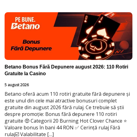
Betano Bonus Fără Depunere august 2026: 110 Rotiri
Gratuite la Casino
5 august 2026
Betano oferă acum 110 rotiri gratuite fără depunere și
este unul din cele mai atractive bonusuri complet
gratuite din august 2026 fără rulaj. Ce trebuie să știi
despre promoție: Bonus fără depunere 110 rotiri
gratuite 🤑 Categorii 20 Burning Hot Clover Chance ⭐
Valoare bonus în bani 44 RON ✅ Cerință rulaj Fără
rulaj☑️ Valabilitate […]