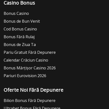
Casino Bonus
Bonus Casino
Bonus de Bun Venit
Cod Bonus Casino
Bonus Fără Rulaj
Bonus de Ziua Ta
Pariu Gratuit Fără Depunere
Calendar Crăciun Casino
Bonus Mărțișor Casino 2026
Pariuri Eurovision 2026
Oferte Noi Fără Depunere
Bilion Bonus Fără Depunere
Ultrabet Bonus Fără Depunere