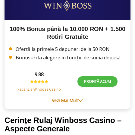
100% Bonus până la 10.000 RON + 1.500
Rotiri Gratuite
Ofertă la primele 5 depuneri de la 50 RON
Bonusuri la alegere în funcție de suma depusă
9.88
PROFITĂ ACUM
Recenzie Winboss Casino
Vezi Mai Mult
Cerințe Rulaj Winboss Casino –
Aspecte Generale