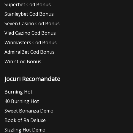
Superbet Cod Bonus
Stanleybet Cod Bonus
Seven Casino Cod Bonus
Vlad Cazino Cod Bonus
Winmasters Cod Bonus
AdmiralBet Cod Bonus
Win2 Cod Bonus
Jocuri Recomandate
Burning Hot
40 Burning Hot
Sweet Bonanza Demo
Book of Ra Deluxe
Sizzling Hot Demo