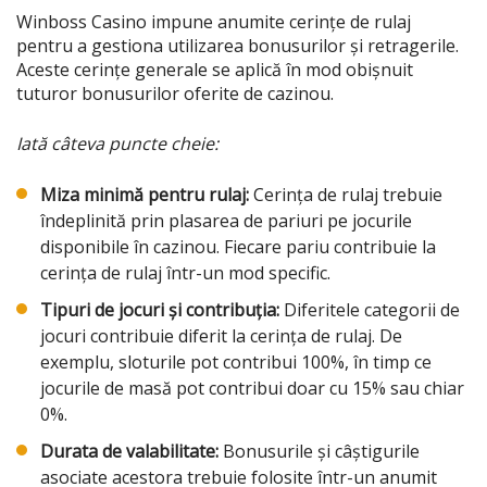
Winboss Casino impune anumite cerințe de rulaj
pentru a gestiona utilizarea bonusurilor și retragerile.
Aceste cerințe generale se aplică în mod obișnuit
tuturor bonusurilor oferite de cazinou.
Iată câteva puncte cheie:
Miza minimă pentru rulaj:
Cerința de rulaj trebuie
îndeplinită prin plasarea de pariuri pe jocurile
disponibile în cazinou. Fiecare pariu contribuie la
cerința de rulaj într-un mod specific.
Tipuri de jocuri și contribuția:
Diferitele categorii de
jocuri contribuie diferit la cerința de rulaj. De
exemplu, sloturile pot contribui 100%, în timp ce
jocurile de masă pot contribui doar cu 15% sau chiar
0%.
Durata de valabilitate:
Bonusurile și câștigurile
asociate acestora trebuie folosite într-un anumit