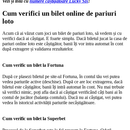
Vezi și lista cu
numere câștigătoare Lucky Six
!
Cum verifici un bilet online de pariuri
loto
Acum că ai văzut cum joci un bilet de pariuri loto, să vedem și cu
verifici dacă ai câștigat. E foarte simplu. Dacă biletul jucat la casa de
pariuri online loto este câștigător, banii îți vor intra automat în cont
după extragere și validarea rezultatelor.
Cum verific un bilet la Fortuna
După ce plasezi biletul pe site-ul Fortuna, în contul tău vei putea
vedea pariurile active (deschise). După ce are loc extragerea, dacă
biletul este câștigător, banii îți intră automat în cont. Nu mai trebuie
să verifici nimic, poți afla dacă ai câștigat verificând câți bani ai în
contul de jucător (balanța contului). Dacă nu ai câștigat, vei putea
vedea în istoricul activității pariurile necâștigătoare.
Cum verific un bilet la Superbet