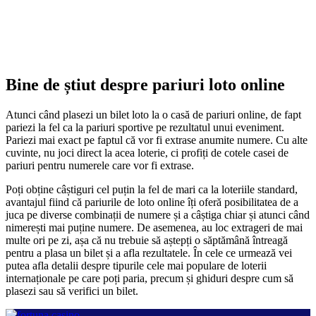
Bine de știut despre pariuri loto online
Atunci când plasezi un bilet loto la o casă de pariuri online, de fapt
pariezi la fel ca la pariuri sportive pe rezultatul unui eveniment.
Pariezi mai exact pe faptul că vor fi extrase anumite numere. Cu alte
cuvinte, nu joci direct la acea loterie, ci profiți de cotele casei de
pariuri pentru numerele care vor fi extrase.
Poți obține câștiguri cel puțin la fel de mari ca la loteriile standard,
avantajul fiind că pariurile de loto online îți oferă posibilitatea de a
juca pe diverse combinații de numere și a câștiga chiar și atunci când
nimerești mai puține numere. De asemenea, au loc extrageri de mai
multe ori pe zi, așa că nu trebuie să aștepți o săptămână întreagă
pentru a plasa un bilet și a afla rezultatele. În cele ce urmează vei
putea afla detalii despre tipurile cele mai populare de loterii
internaționale pe care poți paria, precum și ghiduri despre cum să
plasezi sau să verifici un bilet.