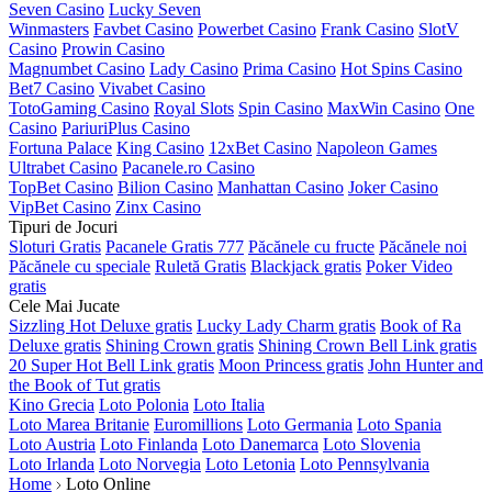
Seven Casino
Lucky Seven
Winmasters
Favbet Casino
Powerbet Casino
Frank Casino
SlotV
Casino
Prowin Casino
Magnumbet Casino
Lady Casino
Prima Casino
Hot Spins Casino
Bet7 Casino
Vivabet Casino
TotoGaming Casino
Royal Slots
Spin Casino
MaxWin Casino
One
Casino
PariuriPlus Casino
Fortuna Palace
King Casino
12xBet Casino
Napoleon Games
Ultrabet Casino
Pacanele.ro Casino
TopBet Casino
Bilion Casino
Manhattan Casino
Joker Casino
VipBet Casino
Zinx Casino
Tipuri de Jocuri
Sloturi Gratis
Pacanele Gratis 777
Păcănele cu fructe
Păcănele noi
Păcănele cu speciale
Ruletă Gratis
Blackjack gratis
Poker Video
gratis
Cele Mai Jucate
Sizzling Hot Deluxe gratis
Lucky Lady Charm gratis
Book of Ra
Deluxe gratis
Shining Crown gratis
Shining Crown Bell Link gratis
20 Super Hot Bell Link gratis
Moon Princess gratis
John Hunter and
the Book of Tut gratis
Kino Grecia
Loto Polonia
Loto Italia
Loto Marea Britanie
Euromillions
Loto Germania
Loto Spania
Loto Austria
Loto Finlanda
Loto Danemarca
Loto Slovenia
Loto Irlanda
Loto Norvegia
Loto Letonia
Loto Pennsylvania
Home
Loto Online