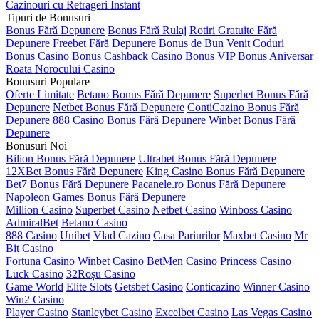
Cazinouri cu Retrageri Instant
Tipuri de Bonusuri
Bonus Fără Depunere
Bonus Fără Rulaj
Rotiri Gratuite Fără
Depunere
Freebet Fără Depunere
Bonus de Bun Venit
Coduri
Bonus Casino
Bonus Cashback Casino
Bonus VIP
Bonus Aniversar
Roata Norocului Casino
Bonusuri Populare
Oferte Limitate
Betano Bonus Fără Depunere
Superbet Bonus Fără
Depunere
Netbet Bonus Fără Depunere
ContiCazino Bonus Fără
Depunere
888 Casino Bonus Fără Depunere
Winbet Bonus Fără
Depunere
Bonusuri Noi
Bilion Bonus Fără Depunere
Ultrabet Bonus Fără Depunere
12XBet Bonus Fără Depunere
King Casino Bonus Fără Depunere
Bet7 Bonus Fără Depunere
Pacanele.ro Bonus Fără Depunere
Napoleon Games Bonus Fără Depunere
Million Casino
Superbet Casino
Netbet Casino
Winboss Casino
AdmiralBet
Betano Casino
888 Casino
Unibet
Vlad Cazino
Casa Pariurilor
Maxbet Casino
Mr
Bit Casino
Fortuna Casino
Winbet Casino
BetMen Casino
Princess Casino
Luck Casino
32Roșu Casino
Game World
Elite Slots
Getsbet Casino
Conticazino
Winner Casino
Win2 Casino
Player Casino
Stanleybet Casino
Excelbet Casino
Las Vegas Casino