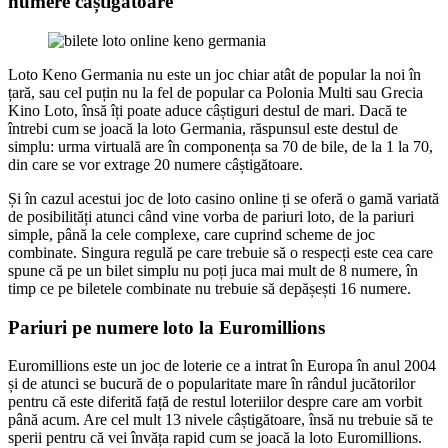
numere câștigătoare
Loto Keno Germania nu este un joc chiar atât de popular la noi în
țară, sau cel puțin nu la fel de popular ca Polonia Multi sau Grecia
Kino Loto, însă îți poate aduce câștiguri destul de mari. Dacă te
întrebi cum se joacă la loto Germania, răspunsul este destul de
simplu: urma virtuală are în componența sa 70 de bile, de la 1 la 70,
din care se vor extrage 20 numere câștigătoare.
Și în cazul acestui joc de loto casino online ți se oferă o gamă variată
de posibilități atunci când vine vorba de pariuri loto, de la pariuri
simple, până la cele complexe, care cuprind scheme de joc
combinate. Singura regulă pe care trebuie să o respecți este cea care
spune că pe un bilet simplu nu poți juca mai mult de 8 numere, în
timp ce pe biletele combinate nu trebuie să depășești 16 numere.
Pariuri pe numere loto la Euromillions
Euromillions este un joc de loterie ce a intrat în Europa în anul 2004
și de atunci se bucură de o popularitate mare în rândul jucătorilor
pentru că este diferită față de restul loteriilor despre care am vorbit
până acum. Are cel mult 13 nivele câștigătoare, însă nu trebuie să te
sperii pentru că vei învăța rapid cum se joacă la loto Euromillions.