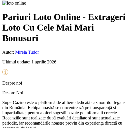
Pariuri Loto Online - Extrageri
Loto Cu Cele Mai Mari
Bonusuri
Autor:
Mirela Tudor
Ultimul update: 1 aprilie 2026
Despre noi
Despre Noi
SuperCazino este o platformă de afiliere dedicată cazinourilor legale
din România. Echipa noastră se concentrează pe transparență și
imparțialitate, pentru a oferi sugestii bazate pe informații corecte.
Recenziile sunt realizate după evaluări detaliate și sunt actualizate
periodic, iar recomandările noastre provin din experiența directă cu