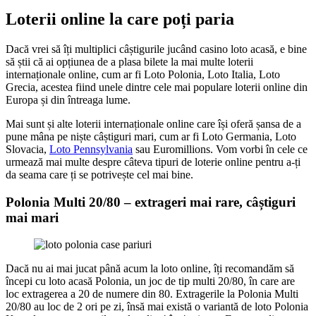
Loterii online la care poți paria
Dacă vrei să îți multiplici câștigurile jucând casino loto acasă, e bine
să știi că ai opțiunea de a plasa bilete la mai multe loterii
internaționale online, cum ar fi Loto Polonia, Loto Italia, Loto
Grecia, acestea fiind unele dintre cele mai populare loterii online din
Europa și din întreaga lume.
Mai sunt și alte loterii internaționale online care își oferă șansa de a
pune mâna pe niște câștiguri mari, cum ar fi Loto Germania, Loto
Slovacia,
Loto Pennsylvania
sau Euromillions. Vom vorbi în cele ce
urmează mai multe despre câteva tipuri de loterie online pentru a-ți
da seama care ți se potrivește cel mai bine.
Polonia Multi 20/80 – extrageri mai rare, câștiguri
mai mari
Dacă nu ai mai jucat până acum la loto online, îți recomandăm să
începi cu loto acasă Polonia, un joc de tip multi 20/80, în care are
loc extragerea a 20 de numere din 80. Extragerile la Polonia Multi
20/80 au loc de 2 ori pe zi, însă mai există o variantă de loto Polonia