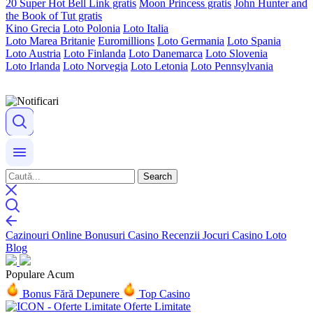
20 Super Hot Bell Link gratis
Moon Princess gratis
John Hunter and
the Book of Tut gratis
Kino Grecia
Loto Polonia
Loto Italia
Loto Marea Britanie
Euromillions
Loto Germania
Loto Spania
Loto Austria
Loto Finlanda
Loto Danemarca
Loto Slovenia
Loto Irlanda
Loto Norvegia
Loto Letonia
Loto Pennsylvania
Cazinouri Online
Bonusuri Casino
Recenzii
Jocuri Casino
Loto
Blog
Populare Acum
Bonus Fără Depunere
Top Casino
Oferte Limitate