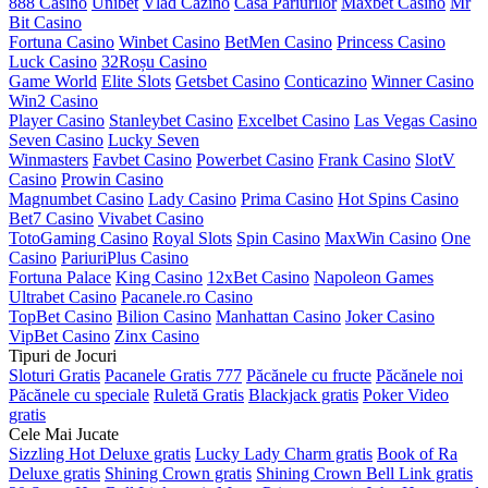
888 Casino
Unibet
Vlad Cazino
Casa Pariurilor
Maxbet Casino
Mr
Bit Casino
Fortuna Casino
Winbet Casino
BetMen Casino
Princess Casino
Luck Casino
32Roșu Casino
Game World
Elite Slots
Getsbet Casino
Conticazino
Winner Casino
Win2 Casino
Player Casino
Stanleybet Casino
Excelbet Casino
Las Vegas Casino
Seven Casino
Lucky Seven
Winmasters
Favbet Casino
Powerbet Casino
Frank Casino
SlotV
Casino
Prowin Casino
Magnumbet Casino
Lady Casino
Prima Casino
Hot Spins Casino
Bet7 Casino
Vivabet Casino
TotoGaming Casino
Royal Slots
Spin Casino
MaxWin Casino
One
Casino
PariuriPlus Casino
Fortuna Palace
King Casino
12xBet Casino
Napoleon Games
Ultrabet Casino
Pacanele.ro Casino
TopBet Casino
Bilion Casino
Manhattan Casino
Joker Casino
VipBet Casino
Zinx Casino
Tipuri de Jocuri
Sloturi Gratis
Pacanele Gratis 777
Păcănele cu fructe
Păcănele noi
Păcănele cu speciale
Ruletă Gratis
Blackjack gratis
Poker Video
gratis
Cele Mai Jucate
Sizzling Hot Deluxe gratis
Lucky Lady Charm gratis
Book of Ra
Deluxe gratis
Shining Crown gratis
Shining Crown Bell Link gratis