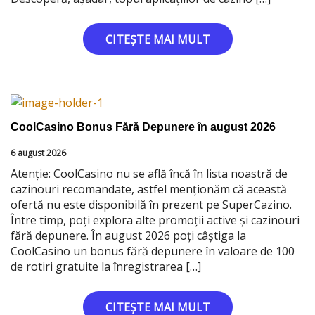
CITEȘTE MAI MULT
CoolCasino Bonus Fără Depunere în august 2026
6 august 2026
Atenție: CoolCasino nu se află încă în lista noastră de
cazinouri recomandate, astfel menționăm că această
ofertă nu este disponibilă în prezent pe SuperCazino.
Între timp, poți explora alte promoții active și cazinouri
fără depunere. În august 2026 poți câștiga la
CoolCasino un bonus fără depunere în valoare de 100
de rotiri gratuite la înregistrarea […]
CITEȘTE MAI MULT