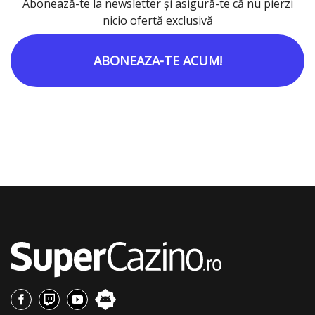
Abonează-te la newsletter și asigură-te că nu pierzi
nicio ofertă exclusivă
ABONEAZA-TE ACUM!