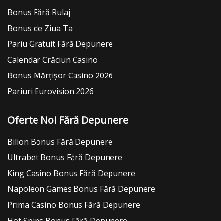
Bonus Fără Rulaj
Bonus de Ziua Ta
Pariu Gratuit Fără Depunere
Calendar Crăciun Casino
Bonus Mărțișor Casino 2026
Pariuri Eurovision 2026
Oferte Noi Fără Depunere
Bilion Bonus Fără Depunere
Ultrabet Bonus Fără Depunere
King Casino Bonus Fără Depunere
Napoleon Games Bonus Fără Depunere
Prima Casino Bonus Fără Depunere
Hot Spins Bonus Fără Depunere