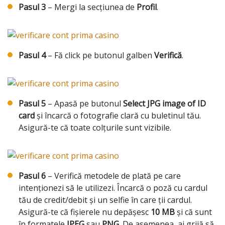
Pasul 3
– Mergi la secțiunea de
Profil
.
Pasul 4
– Fă click pe butonul galben
Verifică
.
Pasul 5
– Apasă pe butonul
Select JPG image of ID
card
și încarcă o fotografie clară cu buletinul tău.
Asigură-te că toate colțurile sunt vizibile.
Pasul 6
– Verifică metodele de plată pe care
intenționezi să le utilizezi. Încarcă o poză cu cardul
tău de credit/debit și un selfie în care ții cardul.
Asigură-te că fișierele nu depășesc
10 MB
și că sunt
în formatele
JPEG
sau
PNG
. De asemenea, ai grijă să