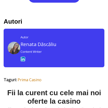
Autori
Autor
Renata Dăscăliu
Content Writer
Taguri:
Prima Casino
Fii la curent cu cele mai noi
oferte la casino