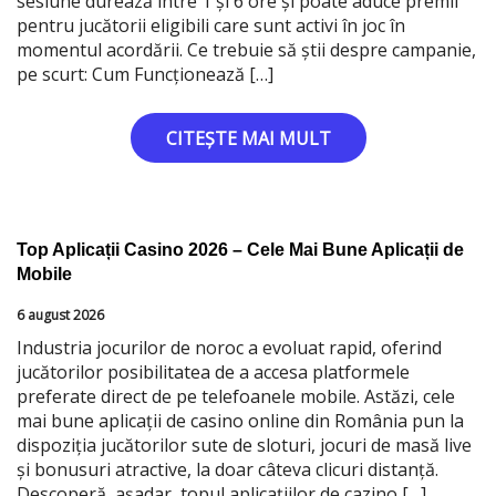
sesiune durează între 1 și 6 ore și poate aduce premii
pentru jucătorii eligibili care sunt activi în joc în
momentul acordării. Ce trebuie să știi despre campanie,
pe scurt: Cum Funcționează […]
CITEȘTE MAI MULT
Top Aplicații Casino 2026 – Cele Mai Bune Aplicații de
Mobile
6 august 2026
Industria jocurilor de noroc a evoluat rapid, oferind
jucătorilor posibilitatea de a accesa platformele
preferate direct de pe telefoanele mobile. Astăzi, cele
mai bune aplicații de casino online din România pun la
dispoziția jucătorilor sute de sloturi, jocuri de masă live
și bonusuri atractive, la doar câteva clicuri distanță.
Descoperă, așadar, topul aplicațiilor de cazino […]