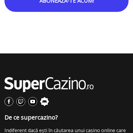
ABONEAZA-TE ACUM!
De ce supercazino?
Indiferent dacă ești în căutarea unui casino online care