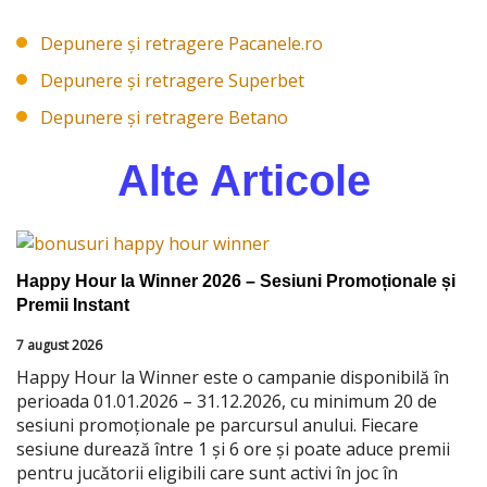
Depunere și retragere Pacanele.ro
Depunere și retragere Superbet
Depunere și retragere Betano
Alte Articole
Happy Hour la Winner 2026 – Sesiuni Promoționale și
Premii Instant
7 august 2026
Happy Hour la Winner este o campanie disponibilă în
perioada 01.01.2026 – 31.12.2026, cu minimum 20 de
sesiuni promoționale pe parcursul anului. Fiecare
sesiune durează între 1 și 6 ore și poate aduce premii
pentru jucătorii eligibili care sunt activi în joc în