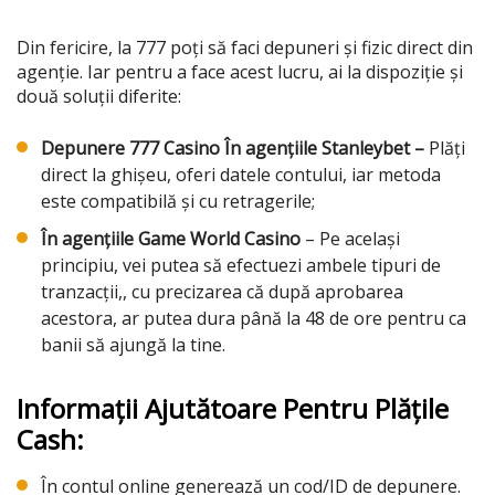
Din fericire, la 777 poți să faci depuneri și fizic direct din
agenție. Iar pentru a face acest lucru, ai la dispoziție și
două soluții diferite:
Depunere 777 Casino În agențiile Stanleybet –
Plăți
direct la ghișeu, oferi datele contului, iar metoda
este compatibilă și cu retragerile;
În agențiile Game World Casino
– Pe același
principiu, vei putea să efectuezi ambele tipuri de
tranzacții,, cu precizarea că după aprobarea
acestora, ar putea dura până la 48 de ore pentru ca
banii să ajungă la tine.
Informații Ajutătoare Pentru Plățile
Cash:
În contul online generează un cod/ID de depunere.