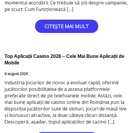
momentul acordării. Ce trebuie să știi despre campanie,
pe scurt: Cum Funcționează […]
CITEȘTE MAI MULT
Top Aplicații Casino 2026 – Cele Mai Bune Aplicații de
Mobile
6 august 2026
Industria jocurilor de noroc a evoluat rapid, oferind
jucătorilor posibilitatea de a accesa platformele
preferate direct de pe telefoanele mobile. Astăzi, cele
mai bune aplicații de casino online din România pun la
dispoziția jucătorilor sute de sloturi, jocuri de masă live
și bonusuri atractive, la doar câteva clicuri distanță.
Descoperă, așadar, topul aplicațiilor de cazino […]