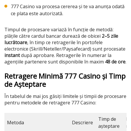
777 Casino va procesa cererea și te va anunța odată
ce plata este autorizată.
Timpul de procesare variază în funcție de metodă:
plățile către cardul bancar durează de obicei
2–5 zile
lucrătoare
, în timp ce retragerile în portofele
electronice (Skrill/Neteller/Paysafecard) sunt procesate
instant
după aprobare. Retragerile în numerar la
agențiile partenere sunt disponibile în maxim
48 de ore
.
Retragere Minimă 777 Casino și Timp
de Așteptare
În tabelul de mai jos găsiți limitele și timpii de procesare
pentru metodele de retragere 777 Casino:
Timp de
Re
Metoda
Descriere
așteptare
m