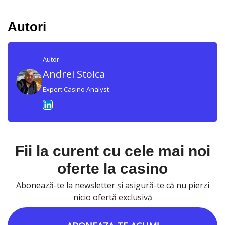
Autori
Autor
Andrei Stoica
Expert Casino Analyst
Fii la curent cu cele mai noi
oferte la casino
Abonează-te la newsletter și asigură-te că nu pierzi
nicio ofertă exclusivă