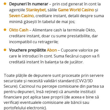
Depuneri în numerar
– prin cod generat în cont la
agențiile
Stanleybet
, sălile
Game World Casino
și
Seven Casino
, creditare instant, detalii despre suma
minimă găsești în tabelul de mai jos;
Okto Cash
– Alimentare cash la terminale Okto,
creditare instant, doar cu sume prestatbilite, dar
incompatibil cu retragerile;
Vouchere preplătite
Abon
– Cupoane valorice pe
care le introduci în cont. Suma fiecărui cupon va fi
creditată instant în balanța ta de jucător.
Toate plățile de depunere sunt procesate prin servere
securizate și necesită validări standard (CVV2/3D
Secure). Cazinoul nu percepe comisioane din partea sa
pentru depuneri, însă rețineți că anumite instituții
financiare pot aplica taxe proprii (de aceea e bine să
verificați eventualele comisioane ale băncii sau
portofelului electronic).