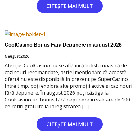
CITEȘTE MAI MULT
CoolCasino Bonus Fără Depunere în august 2026
6 august 2026
Atenție: CoolCasino nu se află încă în lista noastră de
cazinouri recomandate, astfel menționăm că această
ofertă nu este disponibilă în prezent pe SuperCazino.
Între timp, poți explora alte promoții active și cazinouri
fără depunere. În august 2026 poți câștiga la
CoolCasino un bonus fără depunere în valoare de 100
de rotiri gratuite la înregistrarea […]
CITEȘTE MAI MULT