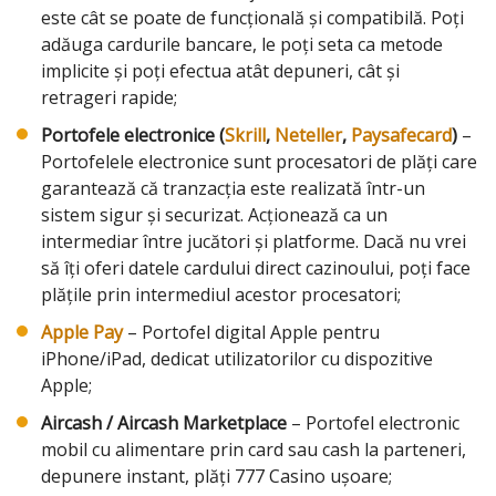
este cât se poate de funcțională și compatibilă. Poți
adăuga cardurile bancare, le poți seta ca metode
implicite și poți efectua atât depuneri, cât și
retrageri rapide;
Portofele electronice (
Skrill
,
Neteller
,
Paysafecard
)
–
Portofelele electronice sunt procesatori de plăți care
garantează că tranzacția este realizată într-un
sistem sigur și securizat. Acționează ca un
intermediar între jucători și platforme. Dacă nu vrei
să îți oferi datele cardului direct cazinoului, poți face
plățile prin intermediul acestor procesatori;
Apple Pay
– Portofel digital Apple pentru
iPhone/iPad, dedicat utilizatorilor cu dispozitive
Apple;
Aircash / Aircash Marketplace
– Portofel electronic
mobil cu alimentare prin card sau cash la parteneri,
depunere instant, plăți 777 Casino ușoare;