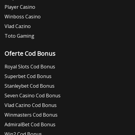
Player Casino
Winboss Casino
Vlad Cazino
Toto Gaming
Oferte Cod Bonus
Royal Slots Cod Bonus
Superbet Cod Bonus
Stanleybet Cod Bonus
Seven Casino Cod Bonus
Vlad Cazino Cod Bonus
Winmasters Cod Bonus
AdmiralBet Cod Bonus
Win2 Cod Bonus