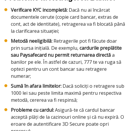
Verificare KYC incompletă:
Dacă nu ai încărcat
documentele cerute (copie card bancar, extras de
cont, act de identitate), retragerea va fi blocată până
la clarificarea situației;
Metodă neeligibilă:
Retragerile pot fi făcute doar
prin sursa inițială. De exemplu,
cardurile preplătite
sau Paysafecard nu permit returnarea directă
a
banilor pe ele. În astfel de cazuri, 777 te va ruga să
optezi pentru un cont bancar sau retragere
numerar;
Sumă în afara limitelor:
Dacă soliciți o retragere sub
1000 lei sau peste limita maximă pentru respectiva
metodă, cererea va fi respinsă;
Probleme cu cardul:
Asigură-te că cardul bancar
acceptă plăți de la cazinouri online și că nu expiră. O
eroare de autentificare 3D Secure poate opri