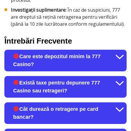
procesul;
Investigații suplimentare:
În caz de suspiciuni, 777
are dreptul să rețină retragerea pentru verificări
(până la 10 zile lucrătoare conform regulamentului).
Întrebări Frecvente
Care este depozitul minim la 777
Casino?
Există taxe pentru depunere 777
Casino sau retrageri?
Cât durează o retragere pe card
bancar?