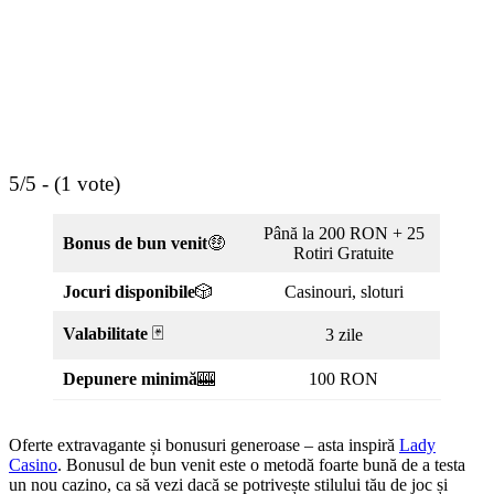
5/5 - (1 vote)
Până la 200 RON + 25
Bonus de bun venit
🤑
Rotiri Gratuite
Jocuri disponibile
🎲
Casinouri, sloturi
Valabilitate
🃏
3 zile
Depunere minimă
🎰
100 RON
Oferte extravagante și bonusuri generoase – asta inspiră
Lady
Casino
. Bonusul de bun venit este o metodă foarte bună de a testa
un nou cazino, ca să vezi dacă se potrivește stilului tău de joc și