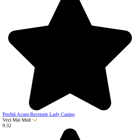
Profită Acum
Recenzie Lady Casino
Vezi Mai Mult
9.32