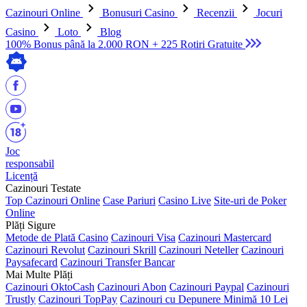
Cazinouri Online
Bonusuri Casino
Recenzii
Jocuri
Casino
Loto
Blog
100% Bonus până la 2.000 RON + 225 Rotiri Gratuite
Joc
responsabil
Licență
Cazinouri Testate
Top Cazinouri Online
Case Pariuri
Casino Live
Site-uri de Poker
Online
Plăți Sigure
Metode de Plată Casino
Cazinouri Visa
Cazinouri Mastercard
Cazinouri Revolut
Cazinouri Skrill
Cazinouri Neteller
Cazinouri
Paysafecard
Cazinouri Transfer Bancar
Mai Multe Plăți
Cazinouri OktoCash
Cazinouri Abon
Cazinouri Paypal
Cazinouri
Trustly
Cazinouri TopPay
Cazinouri cu Depunere Minimă 10 Lei