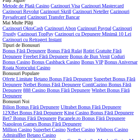
Plăți Sigure
Metode de Plată Casino
Cazinouri Visa
Cazinouri Mastercard
Cazinouri Revolut
Cazinouri Skrill
Cazinouri Neteller
Cazinouri
Paysafecard
Cazinouri Transfer Bancar
Mai Multe Plăți
Cazinouri OktoCash
Cazinouri Abon
Cazinouri Paypal
Cazinouri
Trustly
Cazinouri TopPay
Cazinouri cu Depunere Minimă 10 Lei
Cazinouri cu Retrageri Instant
Tipuri de Bonusuri
Bonus Fără Depunere
Bonus Fără Rulaj
Rotiri Gratuite Fără
Depunere
Freebet Fără Depunere
Bonus de Bun Venit
Coduri
Bonus Casino
Bonus Cashback Casino
Bonus VIP
Bonus Aniversar
Roata Norocului Casino
Bonusuri Populare
Oferte Limitate
Betano Bonus Fără Depunere
Superbet Bonus Fără
Depunere
Netbet Bonus Fără Depunere
ContiCazino Bonus Fără
Depunere
888 Casino Bonus Fără Depunere
Winbet Bonus Fără
Depunere
Bonusuri Noi
Bilion Bonus Fără Depunere
Ultrabet Bonus Fără Depunere
12XBet Bonus Fără Depunere
King Casino Bonus Fără Depunere
Bet7 Bonus Fără Depunere
Pacanele.ro Bonus Fără Depunere
Napoleon Games Bonus Fără Depunere
Million Casino
Superbet Casino
Netbet Casino
Winboss Casino
AdmiralBet
Betano Casino