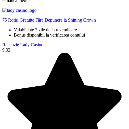
tematică inedită.
75 Rotiri Gratuite Fără Depunere la Shining Crown
Valabilitate 3 zile de la revendicare
Bonus disponibil la verificarea contului
Recenzie Lady Casino
9.32