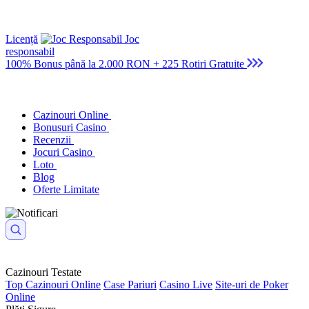
Licență
Joc
responsabil
100% Bonus până la 2.000 RON + 225 Rotiri Gratuite
Cazinouri Online
Bonusuri Casino
Recenzii
Jocuri Casino
Loto
Blog
Oferte Limitate
Cazinouri Testate
Top Cazinouri Online
Case Pariuri
Casino Live
Site-uri de Poker
Online