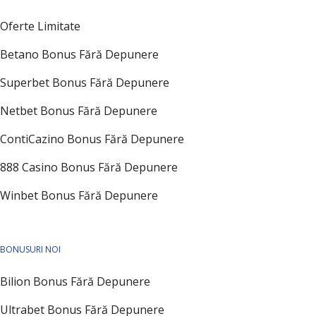
Ia o Pauză
Oferte Limitate
Vlad Cazino îți oferă posibilitatea de a lua o pauză de la
anumite produse/categorii de jocuri online.
Betano Bonus Fără Depunere
De exemplu, dacă simți că nu poți rezista categoriei de
Superbet Bonus Fără Depunere
sloturi Vlad Cazino
, dar îți place să joci ocazional Bingo, ai o
Netbet Bonus Fără Depunere
soluție simplă și la îndemână. Alege să blochezi categoria
Cazino
, dar poți continua să te bucuri de
Bingo
din când în
ContiCazino Bonus Fără Depunere
când.
888 Casino Bonus Fără Depunere
Poți alege să îți restricționezi accesul la o anumită categorie
pentru o perioadă de 24 ore (o zi), 7 zile (o săptămână), o
Winbet Bonus Fără Depunere
lună, 3 luni sau 6 luni.
Nu uita că după blocarea unui anumit produs/categorii de
BONUSURI NOI
joc, nu vei avea posibilitatea de a-l accesa până când nu
expiră limita de timp pe care ai ales-o.
Bilion Bonus Fără Depunere
Autoexcludere
Ultrabet Bonus Fără Depunere