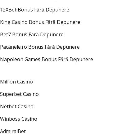
Dacă simți că ai nevoie de o pauză mai îndelungată de la
12XBet Bonus Fără Depunere
experiența Vlad Cazino online, poți opta să blochezi accesul
la contul tău pentru 24 de ore, 7 zile, 1 lună, 3 luni sau 6
King Casino Bonus Fără Depunere
luni.
Bet7 Bonus Fără Depunere
Modul în care funcționează:
Pacanele.ro Bonus Fără Depunere
Poți bloca accesul la contul tău (autoexcludere).
Napoleon Games Bonus Fără Depunere
În acest timp, contul tău va fi închis și îți sugerăm să iei
în considerare să te autoexcluzi și de pe alte platforme
Million Casino
de pariere online.
Vei putea să te conectezi din nou la contul tău doar după
Superbet Casino
expirarea perioadei de autoexcludere.
Netbet Casino
Personalul de la serviciul clienți nu va putea reactiva
Winboss Casino
contul înainte de încheierea acestei perioade.
AdmiralBet
În cazul în care întâmpini dificultăți sau ai întrebări legate