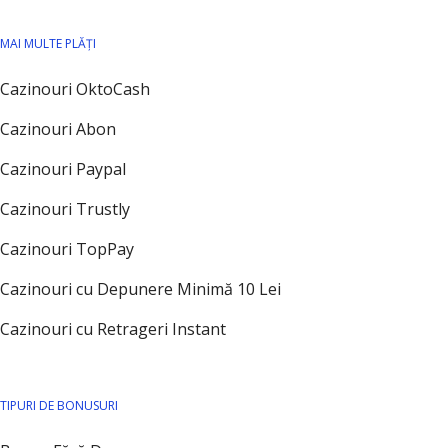
Limite de Pierdere
MAI MULTE PLĂȚI
Limita de pierdere îți oferă posibilitatea de a deține
controlul banilor pe care îi pierzi în cadrul platformei Vlad
Cazinouri OktoCash
Cazino online.
Cazinouri Abon
Această limită poate fi setată pentru fiecare zi, săptămână
sau lună. Odată atinsă sumă stabilită la secțiunea pierderi,
Cazinouri Paypal
nu vei avea posibilitatea să mai efectuezi alte pariuri până
când nu se încheie intervalul de timp prestabilit.
Cazinouri Trustly
Cazinouri TopPay
Crearea unei astfel de limite te poate sprijini să previi
pierderile provocate de dorința de a recupera sumele
Cazinouri cu Depunere Minimă 10 Lei
pierdute.
Cazinouri cu Retrageri Instant
Exemplu:
Dacă alegi să-ți fixezi o limită de pierdere de 500 RON pe
TIPURI DE BONUSURI
săptămână și atingi această sumă, nu vei putea să joci din
nou la Vlad Casino online până la finalul săptămânii. Vlad