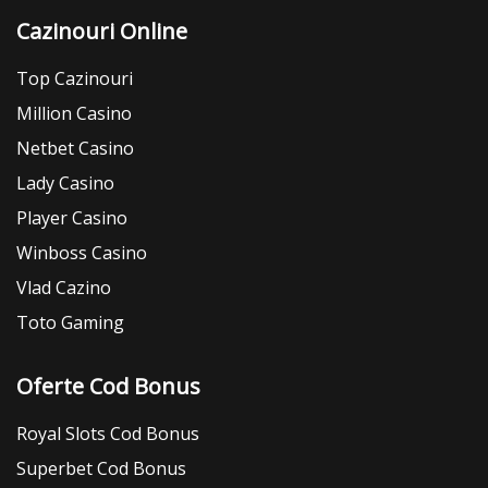
Cazinouri Online
Top Cazinouri
Million Casino
Netbet Casino
Lady Casino
Player Casino
Winboss Casino
Vlad Cazino
Toto Gaming
Oferte Cod Bonus
Royal Slots Cod Bonus
Superbet Cod Bonus