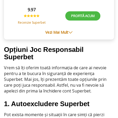
9.97
PROFITĂ ACUM
Recenzie Superbet
Vezi Mai Mult
Opțiuni Joc Responsabil
Superbet
Vrem să îți oferim toată informația de care ai nevoie
pentru a te bucura în siguranță de experiența
Superbet. Mai jos, îți prezentăm toate opțiunile prin
care poți juca responsabil. Astfel, nu va fi nevoie să
apelezi din prima la închidere cont Superbet.
1. Autoexcludere Superbet
Pot exista momente și situații în care simți că pierzi