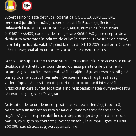
Supercazino.ro
este deținut și operat de OGOOGA SERVICES SRL,
persoană juridică română, cu sediul social în București, Sector 1,
Bulevardul ION MIHALACHE nr. 15-17, etaj 8, număr de înregistrare
J2016011888403, cod unic de înregistrare 36506980 și are dreptul de a
desfășura activitatea în calitate de afiliat în domeniul jocurilor de noroc,
acordat prin licența valabilă până la data de 31.10.2026, conform Deciziei
Oficiului Național al Jocurilor de Noroc, nr.1879/20.10.2016.
Accesul pe
Supercazino.ro
este strict interzis minorilor! Pe acest site nu se
desfășoară activități de jocuri de noroc, însă pe site-urile partenerilor
promovați se joacă cu bani reali, vă încurajăm să jucați responsabil și să
pariați doar atât cât vă permiteți. De asemenea, vă rugăm să aveți în
vedere faptul că activitatea de jocuri de noroc poate fi interzisă în
jurisdicția în care sunteți localizat, fiind responsabilitatea dumneavoastră
să respectați legislația în vigoare.
Activitatea de jocuri de noroc poate cauza dependență și, totodată,
poate avea un impact asupra situației dumneavoastră financiare. Vă
rugăm să jucați responsabil! În cazul dependenței de jocuri de noroc sau
pariuri, vă rugăm să contactați Jocresponsabil, la numărul gratuit +0800
800 099, sau să accesați
jocresponsabil.ro
.