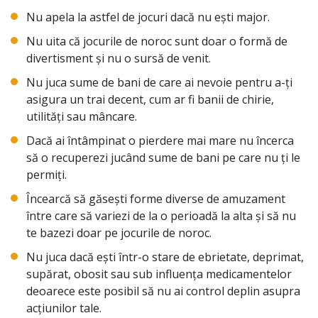
Nu apela la astfel de jocuri dacă nu ești major.
Nu uita că jocurile de noroc sunt doar o formă de
divertisment și nu o sursă de venit.
Nu juca sume de bani de care ai nevoie pentru a-ți
asigura un trai decent, cum ar fi banii de chirie,
utilități sau mâncare.
Dacă ai întâmpinat o pierdere mai mare nu încerca
să o recuperezi jucând sume de bani pe care nu ți le
permiți.
Încearcă să găsești forme diverse de amuzament
între care să variezi de la o perioadă la alta și să nu
te bazezi doar pe jocurile de noroc.
Nu juca dacă ești într-o stare de ebrietate, deprimat,
supărat, obosit sau sub influența medicamentelor
deoarece este posibil să nu ai control deplin asupra
acțiunilor tale.