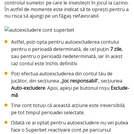
controlul sumelor pe care le investești în jocul la cazino.
În astfel de momente este indicat să te oprești pentru a
nu risca să ajungi pe un făgaș nefavorabil.
Astfel, poți opta pentru autoexcluderea contului
pentru o perioadă determinată, de cel puțin
7 zile
,
sau pentru o perioadă nedeterminată, iar în acest
caz contul este închis definitiv.
Poți efectua autoexcluderea din contul tău de
jucător, din secțiunea „
Joc responsabil
”, secțiunea
Auto-excludere
. Apoi, apeși pe butonul roșu
Exclude-
mă
.
Ține cont totuși că această acțiune este ireversibilă
pe tot timpul perioadei selectate.
Odată ce ai optat pentru autoexcludere nu vei putea
face o Superbet reactivare cont pe parcursul