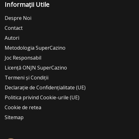
Informații Utile
Despre Noi
Contact
Autori
Metodologia SuperCazino
Joc Responsabil
Licență ONJN SuperCazino
Termeni și Condiții
Declarație de Confidențialitate (UE)
Politica privind Cookie-urile (UE)
Cookie de retea
Sitemap