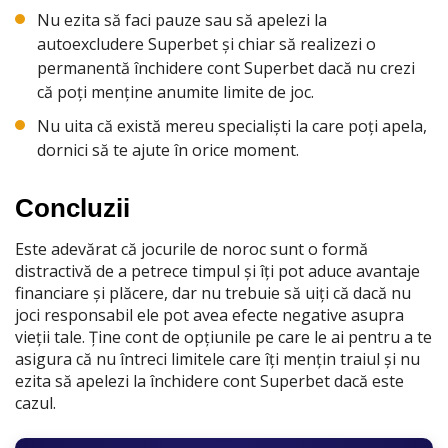
Nu ezita să faci pauze sau să apelezi la
autoexcludere Superbet și chiar să realizezi o
permanentă închidere cont Superbet dacă nu crezi
că poți menține anumite limite de joc.
Nu uita că există mereu specialiști la care poți apela,
dornici să te ajute în orice moment.
Concluzii
Este adevărat că jocurile de noroc sunt o formă
distractivă de a petrece timpul și îți pot aduce avantaje
financiare și plăcere, dar nu trebuie să uiți că dacă nu
joci responsabil ele pot avea efecte negative asupra
vieții tale. Ține cont de opțiunile pe care le ai pentru a te
asigura că nu întreci limitele care îți mențin traiul și nu
ezita să apelezi la închidere cont Superbet dacă este
cazul.