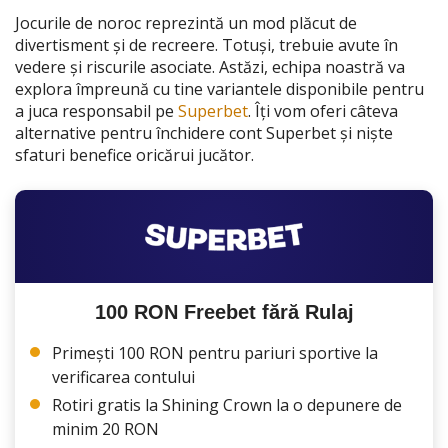
Jocurile de noroc reprezintă un mod plăcut de
divertisment și de recreere. Totuși, trebuie avute în
vedere și riscurile asociate. Astăzi, echipa noastră va
explora împreună cu tine variantele disponibile pentru
a juca responsabil pe
Superbet
. Îți vom oferi câteva
alternative pentru închidere cont Superbet și niște
sfaturi benefice oricărui jucător.
100 RON Freebet fără Rulaj
Primești 100 RON pentru pariuri sportive la
verificarea contului
Rotiri gratis la Shining Crown la o depunere de
minim 20 RON