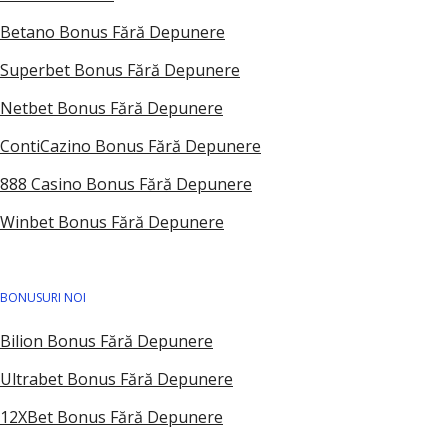
acea zi și orele petrecute.
Betano Bonus Fără Depunere
Practic, funcția este un calculator care să te ajute să
Superbet Bonus Fără Depunere
conștientizezi cum îți gestionezi timpul și banii pe parcursul
unei săptămâni în activitatea ta de pariere.
Netbet Bonus Fără Depunere
Calculator buget
ContiCazino Bonus Fără Depunere
888 Casino Bonus Fără Depunere
O altă funcție este un calculator de buget. Aici, poți vedea
exact bugetul tău lunar și cât ar fi maximul pe care îl poți
Winbet Bonus Fără Depunere
folosi în activitățile de pariere la joc responsabil Betfair
pentru a nu ajunge într-o situație dificilă din punct de
vedere financiar.
BONUSURI NOI
Pentru a ajunge la calculul final, introdu venitul lunar,
Bilion Bonus Fără Depunere
cheltuielile lunare fixe, cheltuielile lunare pentru relaxare.
La final, vei primi un rezumat al bugetului.
Ultrabet Bonus Fără Depunere
Consiliere și asistență
12XBet Bonus Fără Depunere