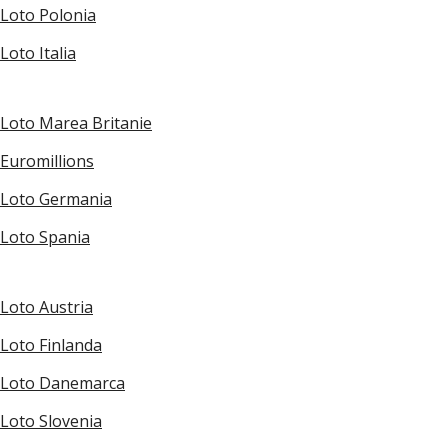
Ofertă Nouă
Loto Polonia
Loto Italia
Scor: 9.95
Recenzie
Loto Marea Britanie
Ofertă de Bun Venit
2.000 RON + 50 Rotiri Gratuite Fără Rulaj + 175 Rotiri cu
Euromillions
Rulaj x10
Loto Germania
Revendică
Loto Spania
Casino Nou
Loto Austria
Scor: 9.90
Loto Finlanda
Recenzie
Ofertă de Bun Venit
Loto Danemarca
100% până la 5.000 RON + 500 Rotiri Gratuite la
Loto Slovenia
Înregistrare