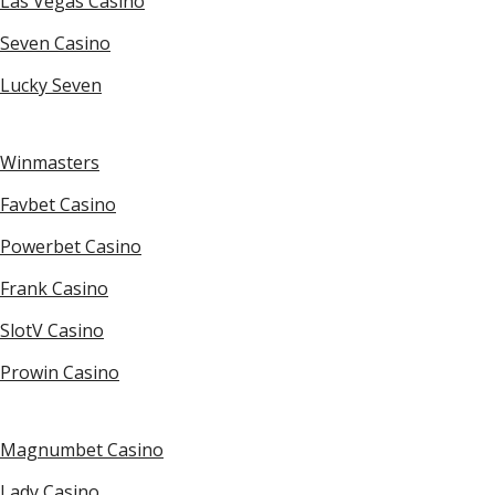
Las Vegas Casino
Rotirile valabile la 10 sloturi
Seven Casino
Lucky Seven
Recenzie Betfair
9.05
PROFITĂ ACUM
Recenzie Betfair
Winmasters
Vezi Mai Mult
Favbet Casino
9.05
Powerbet Casino
Recenzie Betfair
PROFITĂ ACUM
Frank Casino
Vezi Mai Mult
SlotV Casino
Prowin Casino
Citește mai mult:
Bonus bun venit Betfair
Magnumbet Casino
Promoții Betfair fără depunere
Lady Casino