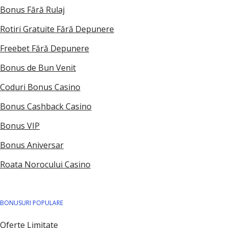
bugetul disponibil pentru pariere.
Bonus Fără Rulaj
Aceste limite pot fi ajustate în funcție de necesități și pot fi
Rotiri Gratuite Fără Depunere
setate zilnic, săptămânal sau lunar. De exemplu, poți alege
Freebet Fără Depunere
să-ți limitezi depozitele la o anumită sumă în fiecare
săptămână pentru a te asigura că nu cheltui mai mult decât
Bonus de Bun Venit
îți permiți sau să ajungi în cazul extrem de închidere cont
Betfair casino.
Coduri Bonus Casino
Bonus Cashback Casino
Prin stabilirea unor limite clare și realiste pentru depozite,
poți evita riscul de a cheltui mai mult decât ar fi confortabil
Bonus VIP
sau sustenabil pentru tine.
Bonus Aniversar
Jurnal buget
Roata Norocului Casino
Următoarea funcție nu este foarte întâlnită în cadrul
cazinourilor atunci când vorbim despre jocul responsabil.
Totuși, aduce un plus pentru joc responsabil Betfair o
BONUSURI POPULARE
reprezintă funcție de Jurnal buget. Aici, poți monitoriza pe
zile pariurile plasate, unde le-ai plasat, pariul total plasat în
Oferte Limitate