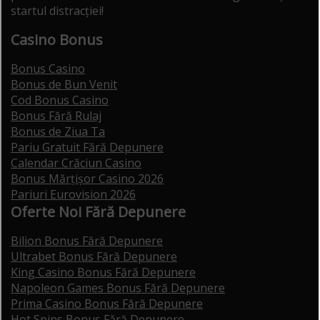
startul distracției!
Casino Bonus
Bonus Casino
Bonus de Bun Venit
Cod Bonus Casino
Bonus Fără Rulaj
Bonus de Ziua Ta
Pariu Gratuit Fără Depunere
Calendar Crăciun Casino
Bonus Mărțișor Casino 2026
Pariuri Eurovision 2026
Oferte Noi Fără Depunere
Bilion Bonus Fără Depunere
Ultrabet Bonus Fără Depunere
King Casino Bonus Fără Depunere
Napoleon Games Bonus Fără Depunere
Prima Casino Bonus Fără Depunere
Hot Spins Bonus Fără Depunere