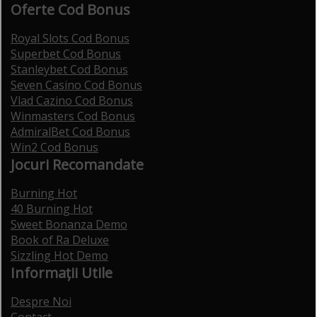
Oferte Cod Bonus
Royal Slots Cod Bonus
Superbet Cod Bonus
Stanleybet Cod Bonus
Seven Casino Cod Bonus
Vlad Cazino Cod Bonus
Winmasters Cod Bonus
AdmiralBet Cod Bonus
Win2 Cod Bonus
Jocuri Recomandate
Burning Hot
40 Burning Hot
Sweet Bonanza Demo
Book of Ra Deluxe
Sizzling Hot Demo
Informații Utile
Despre Noi
Contact