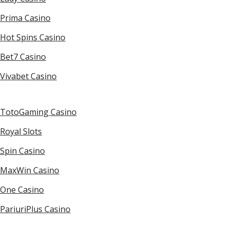
Favbet joc responsabil
Joc responsabil Toto Gaming
Prima Casino
Hot Spins Casino
Alte Articole
Bet7 Casino
Vivabet Casino
Happy Hour la Winner 2026 – Sesiuni Promoționale și
Premii Instant
TotoGaming Casino
7 august 2026
Royal Slots
Happy Hour la Winner este o campanie disponibilă în
perioada 01.01.2026 – 31.12.2026, cu minimum 20 de sesiuni
Spin Casino
promoționale pe parcursul anului. Fiecare sesiune durează
între 1 și 6 ore și poate aduce premii pentru jucătorii
MaxWin Casino
eligibili care sunt activi în joc în momentul acordării. Ce
One Casino
trebuie să știi despre campanie, pe scurt: Cum Funcționează
[…]
PariuriPlus Casino
CITEȘTE MAI MULT