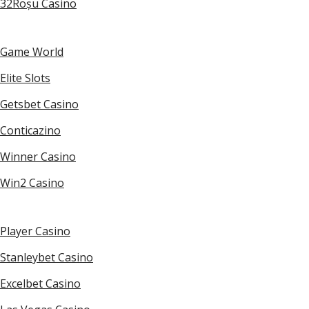
32Roșu Casino
Sperăm că sfaturile noastre te vor ajuta să joci responsabil
și să te bucuri mereu de o experiență plăcută la Betfair.
Game World
Părerea SuperCazino
Elite Slots
Getsbet Casino
Opțiunile de joc responsabil Betfair sunt multiple. Ai la
dispoziție autoexcluderea, limitarea depozitelor și a
Conticazino
pariurilor, calculatoare și multe altele. Toate sunt cruciale
pentru promovarea unei experiențe de pariere echilibrate
Winner Casino
și sigure.
Win2 Casino
Player Casino
100 Rotiri Gratuite Fără Rulaj la Înregistrare
Stanleybet Casino
Cod bonus:
CAS105
Excelbet Casino
Depunere minimă 50 RON