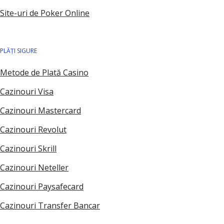
9.05
Site-uri de Poker Online
PROFITĂ ACUM
Recenzie Betfair
Vezi Mai Mult
9.05
PLĂȚI SIGURE
Metode de Plată Casino
Recenzie Betfair
PROFITĂ ACUM
Cazinouri Visa
Vezi Mai Mult
Cazinouri Mastercard
Opțiuni de joc responsabil Betfair
Cazinouri Revolut
Cazinouri Skrill
Scurt și la obiect, hai să vedem ce măsuri de joc responsbil
implementează Betfair pe site:
Cazinouri Neteller
Autoexcludere Betfair
Cazinouri Paysafecard
Cazinouri Transfer Bancar
Autoexcludere Betfair este una dintre cele mai puternice
opțiuni disponibile pentru jucătorii care simt că au nevoie