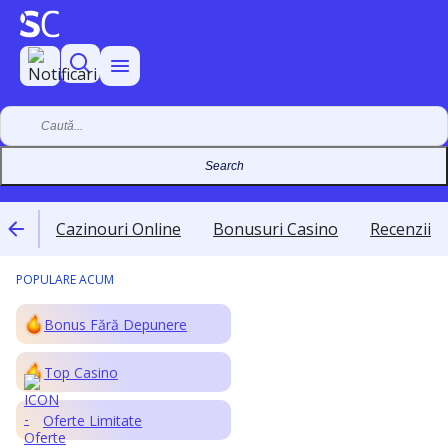
Licență
Joc
responsabil
Home
King Casino
Metode de Plată King Casino: Cum Faci Depuneri și Retrageri?
Metode de Plată King Casino:
Cazinouri Online
Bonusuri Casino
Recenzii
Cum Faci Depuneri și
POPULARE ACUM
Retrageri?
Bonus Fără Depunere
Autor:
Andrei Stoica
Top Casino
Ultimul update: 30 iulie 2026
Oferte Limitate
Despre noi