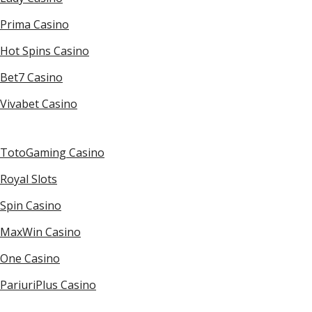
30 RON /
100 RON /
Prima Casino
Card
Visa
/
10.000
10.000
2%
4%
Mastercard
Hot Spins Casino
RON
RON
Bet7 Casino
25 RON /
100 RON /
Paysafecard
5.000
4.000
2%
4%
Vivabet Casino
RON
RON
30 RON /
100 RON /
TotoGaming Casino
Apple Pay
10.000
10.000
2%
4%
RON
RON
Royal Slots
30 RON /
100 RON /
Spin Casino
Aircash
5.000
5.000
2%
4%
RON
RON
MaxWin Casino
20 RON /
One Casino
Okto.Cash
4.500
–
2%
–
PariuriPlus Casino
RON