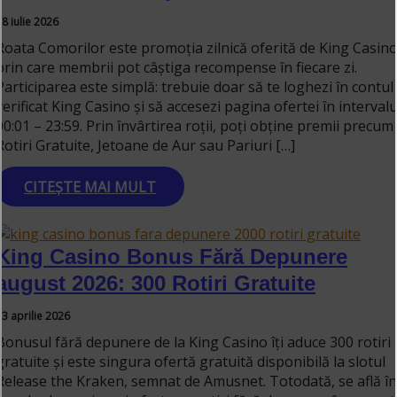
28 iulie 2026
Roata Comorilor este promoția zilnică oferită de King Casino
prin care membrii pot câștiga recompense în fiecare zi.
Participarea este simplă: trebuie doar să te loghezi în contul
verificat King Casino și să accesezi pagina ofertei în intervalu
00:01 – 23:59. Prin învârtirea roții, poți obține premii precum
Rotiri Gratuite, Jetoane de Aur sau Pariuri […]
CITEȘTE MAI MULT
King Casino Bonus Fără Depunere
august 2026: 300 Rotiri Gratuite
23 aprilie 2026
Bonusul fără depunere de la King Casino îți aduce 300 rotiri
gratuite și este singura ofertă gratuită disponibilă la slotul
Release the Kraken, semnat de Amusnet. Totodată, se află în