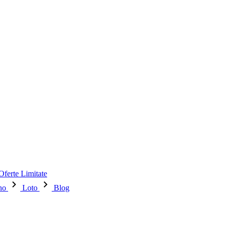
ferte Limitate
ino
Loto
Blog