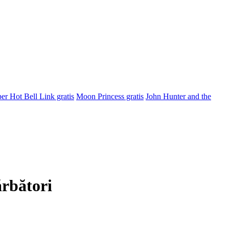
er Hot Bell Link gratis
Moon Princess gratis
John Hunter and the
ărbători