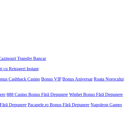
Cazinouri Transfer Bancar
i cu Retrageri Instant
nus Cashback Casino
Bonus VIP
Bonus Aniversar
Roata Norocului
ere
888 Casino Bonus Fără Depunere
Winbet Bonus Fără Depunere
Fără Depunere
Pacanele.ro Bonus Fără Depunere
Napoleon Games