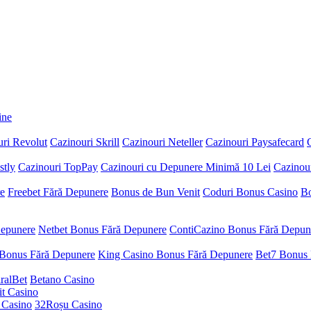
ine
ri Revolut
Cazinouri Skrill
Cazinouri Neteller
Cazinouri Paysafecard
stly
Cazinouri TopPay
Cazinouri cu Depunere Minimă 10 Lei
Cazinour
re
Freebet Fără Depunere
Bonus de Bun Venit
Coduri Bonus Casino
Bo
Depunere
Netbet Bonus Fără Depunere
ContiCazino Bonus Fără Depun
Bonus Fără Depunere
King Casino Bonus Fără Depunere
Bet7 Bonus 
ralBet
Betano Casino
t Casino
 Casino
32Roșu Casino