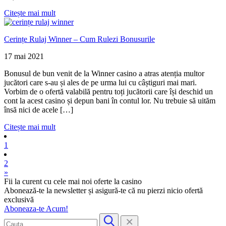
Citește mai mult
Cerințe Rulaj Winner – Cum Rulezi Bonusurile
17 mai 2021
Bonusul de bun venit de la Winner casino a atras atenția multor
jucători care s-au și ales de pe urma lui cu câștiguri mai mari.
Vorbim de o ofertă valabilă pentru toți jucătorii care își deschid un
cont la acest casino și depun bani în contul lor. Nu trebuie să uităm
însă nici de acele […]
Citește mai mult
1
2
»
Fii la curent cu cele mai noi oferte la casino
Abonează-te la newsletter și asigură-te că nu pierzi nicio ofertă
exclusivă
Aboneaza-te Acum!