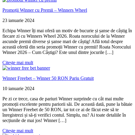
Promoții Winner cu Premii – Winners Wheel
23 ianuarie 2024
Echipa Winner îți mai oferă un motiv de bucurie și șanse de câștig în
fiecare zi cu Winners Wheel 2026. Roata norocului de la Winner
ascunde premii diverse și șanse mari de câștig! Află totul despre
această ofertă din seria promoții Winner cu premii! Roata Norocului
Winner 2026 – Cum Câștigi? Este unul dintre jocurile […]
Citește mai mult
Winner Freebet – Winner 50 RON Pariu Gratuit
10 ianuarie 2024
Pe zi ce trece, casa de pariuri Winner surprinde cu cât mai multe
promoții excelente pentru pariorii săi. De această dată, pune la bătaie
un Winner Freebet de 50 RON, iar tot ce ai de făcut este să te
înregistrezi și să-ți verifici contul. Simplu, nu? Ai toate detaliile în
secțiunile de mai jos! Winner […]
Citește mai mult