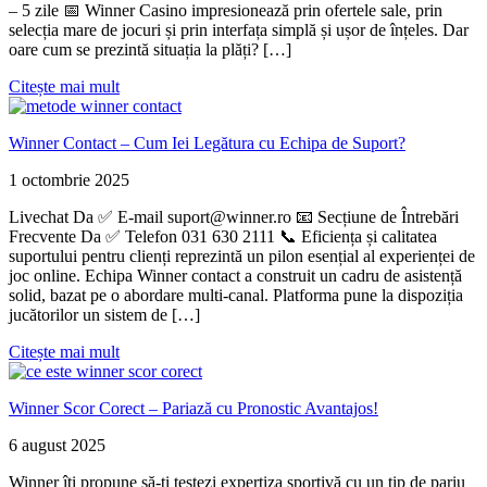
– 5 zile 📅 Winner Casino impresionează prin ofertele sale, prin
selecția mare de jocuri și prin interfața simplă și ușor de înțeles. Dar
oare cum se prezintă situația la plăți? […]
Citește mai mult
Winner Contact – Cum Iei Legătura cu Echipa de Suport?
1 octombrie 2025
Livechat Da ✅ E-mail suport@winner.ro 📧 Secțiune de Întrebări
Frecvente Da ✅ Telefon 031 630 2111 📞 Eficiența și calitatea
suportului pentru clienți reprezintă un pilon esențial al experienței de
joc online. Echipa Winner contact a construit un cadru de asistență
solid, bazat pe o abordare multi-canal. Platforma pune la dispoziția
jucătorilor un sistem de […]
Citește mai mult
Winner Scor Corect – Pariază cu Pronostic Avantajos!
6 august 2025
Winner îți propune să-ți testezi expertiza sportivă cu un tip de pariu