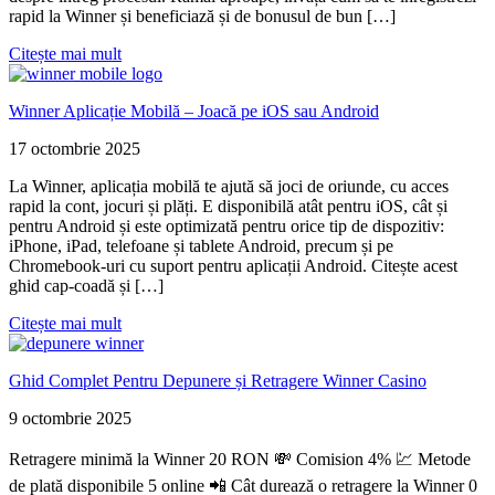
rapid la Winner și beneficiază și de bonusul de bun […]
Citește mai mult
Winner Aplicație Mobilă – Joacă pe iOS sau Android
17 octombrie 2025
La Winner, aplicația mobilă te ajută să joci de oriunde, cu acces
rapid la cont, jocuri și plăți. E disponibilă atât pentru iOS, cât și
pentru Android și este optimizată pentru orice tip de dispozitiv:
iPhone, iPad, telefoane și tablete Android, precum și pe
Chromebook-uri cu suport pentru aplicații Android. Citește acest
ghid cap-coadă și […]
Citește mai mult
Ghid Complet Pentru Depunere și Retragere Winner Casino
9 octombrie 2025
Retragere minimă la Winner 20 RON 💸 Comision 4% 💹 Metode
de plată disponibile 5 online 📲 Cât durează o retragere la Winner 0