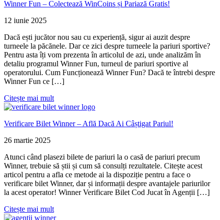
Winner Fun – Colectează WinCoins și Pariază Gratis!
12 iunie 2025
Dacă ești jucător nou sau cu experiență, sigur ai auzit despre
turneele la păcănele. Dar ce zici despre turneele la pariuri sportive?
Pentru asta îți vom prezenta în articolul de azi, unde analizăm în
detaliu programul Winner Fun, turneul de pariuri sportive al
operatorului. Cum Funcționează Winner Fun? Dacă te întrebi despre
Winner Fun ce […]
Citește mai mult
Verificare Bilet Winner – Află Dacă Ai Câștigat Pariul!
26 martie 2025
Atunci când plasezi bilete de pariuri la o casă de pariuri precum
Winner, trebuie să știi și cum să consulți rezultatele. Citește acest
articol pentru a afla ce metode ai la dispoziție pentru a face o
verificare bilet Winner, dar și informații despre avantajele pariurilor
la acest operator! Winner Verificare Bilet Cod Jucat în Agenții […]
Citește mai mult