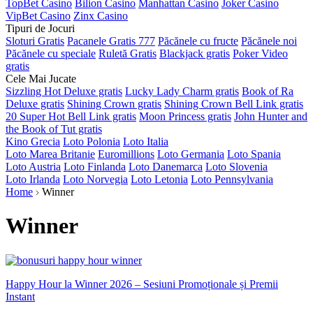
TopBet Casino
Bilion Casino
Manhattan Casino
Joker Casino
VipBet Casino
Zinx Casino
Tipuri de Jocuri
Sloturi Gratis
Pacanele Gratis 777
Păcănele cu fructe
Păcănele noi
Păcănele cu speciale
Ruletă Gratis
Blackjack gratis
Poker Video
gratis
Cele Mai Jucate
Sizzling Hot Deluxe gratis
Lucky Lady Charm gratis
Book of Ra
Deluxe gratis
Shining Crown gratis
Shining Crown Bell Link gratis
20 Super Hot Bell Link gratis
Moon Princess gratis
John Hunter and
the Book of Tut gratis
Kino Grecia
Loto Polonia
Loto Italia
Loto Marea Britanie
Euromillions
Loto Germania
Loto Spania
Loto Austria
Loto Finlanda
Loto Danemarca
Loto Slovenia
Loto Irlanda
Loto Norvegia
Loto Letonia
Loto Pennsylvania
Home
Winner
Winner
Happy Hour la Winner 2026 – Sesiuni Promoționale și Premii
Instant