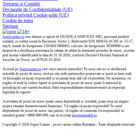
Termeni și Condiții
Declarație de Confidențialitate (UE)
Politica privind Cookie-urile (UE)
Cookie de retea
Sitemap
Supercazino.ro
este deținut și operat de OGOOGA SERVICES SRL, persoană juridică
română, cu sediul social în București, Sector 1, Bulevardul ION MIHALACHE nr. 15-17,
etaj 8, număr de înregistrare J2016011888403, cod unic de înregistrare 36506980 și are
dreptul de a desfășura activitatea în calitate de afiliat în domeniul jocurilor de noroc, acordat
prin licența valabilă până la data de 31.10.2026, conform Deciziei Oficiului Național al
Jocurilor de Noroc, nr.1879/20.10.2016.
Accesul pe
Supercazino.ro
este strict interzis minorilor! Pe acest site nu se desfășoară
activități de jocuri de noroc, însă pe site-urile partenerilor promovați se joacă cu bani reali,
vă încurajăm să jucați responsabil și să pariați doar atât cât vă permiteți. De asemenea, vă
rugăm să aveți în vedere faptul că activitatea de jocuri de noroc poate fi interzisă în
jurisdicția în care sunteți localizat, fiind responsabilitatea dumneavoastră să respectați
legislația în vigoare.
Activitatea de jocuri de noroc poate cauza dependență și, totodată, poate avea un impact
asupra situației dumneavoastră financiare. Vă rugăm să jucați responsabil! În cazul
dependenței de jocuri de noroc sau pariuri, vă rugăm să contactați Jocresponsabil, la
numărul gratuit +0800 800 099, sau să accesați
jocresponsabil.ro
.
Copyright © 2026 Super Cazino - jocuri casino online România - Toate drepturile rezervate