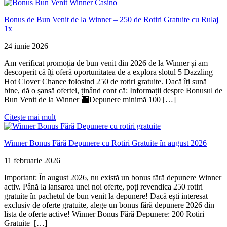
Bonus de Bun Venit de la Winner – 250 de Rotiri Gratuite cu Rulaj
1x
24 iunie 2026
Am verificat promoția de bun venit din 2026 de la Winner și am
descoperit că îți oferă oportunitatea de a explora slotul 5 Dazzling
Hot Clover Chance folosind 250 de rotiri gratuite. Dacă îți sună
bine, dă o șansă ofertei, ținând cont că: Informații despre Bonusul de
Bun Venit de la Winner 🏧Depunere minimă 100 […]
Citește mai mult
Winner Bonus Fără Depunere cu Rotiri Gratuite în august 2026
11 februarie 2026
Important: În august 2026, nu există un bonus fără depunere Winner
activ. Până la lansarea unei noi oferte, poți revendica 250 rotiri
gratuite în pachetul de bun venit la depunere! Dacă ești interesat
exclusiv de oferte gratuite, alege un bonus fără depunere 2026 din
lista de oferte active! Winner Bonus Fără Depunere: 200 Rotiri
Gratuite […]