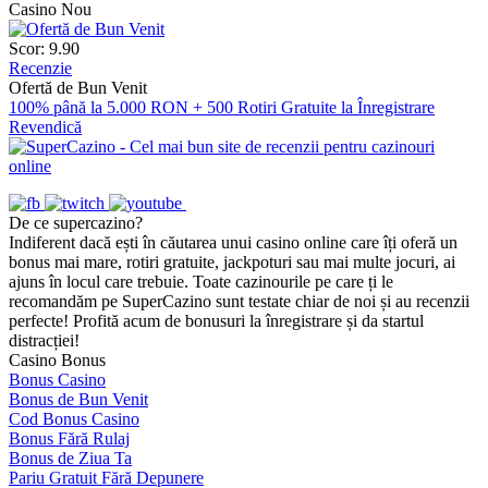
Casino Nou
Scor: 9.90
Recenzie
Ofertă de Bun Venit
100% până la 5.000 RON + 500 Rotiri Gratuite la Înregistrare
Revendică
De ce supercazino?
Indiferent dacă ești în căutarea unui casino online care îți oferă un
bonus mai mare, rotiri gratuite, jackpoturi sau mai multe jocuri, ai
ajuns în locul care trebuie. Toate cazinourile pe care ți le
recomandăm pe SuperCazino sunt testate chiar de noi și au recenzii
perfecte! Profită acum de bonusuri la înregistrare și da startul
distracției!
Casino Bonus
Bonus Casino
Bonus de Bun Venit
Cod Bonus Casino
Bonus Fără Rulaj
Bonus de Ziua Ta
Pariu Gratuit Fără Depunere