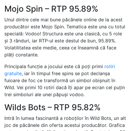
Mojo Spin – RTP 95.89%
Unul dintre cele mai bune păcănele online de la acest
producător este Mojo Spin. Tematica este una cu totul
specială: Vodoo! Structura este una clasică, cu 5 role
și 3 rânduri, iar RTP-ul este destul de bun, 95.89%.
Volatilitatea este medie, ceea ce înseamnă că face
plăți constante.
Principala funcție a jocului este că poți primi
rotiri
gratuite
, iar în timpul free spins se pot declanșa
fuioare de foc ce transformă un simbol obișnuit în
Wild. Vei primi 10 rotiri dacă îți apar pe ecran cel puțin
trei simboluri ale unei păpuși vodoo.
Wilds Bots – RTP 95.82%
Intră în lumea fascinantă a roboților în Wild Bots, un alt
joc de păcănele din oferta acestui producător. Grafica