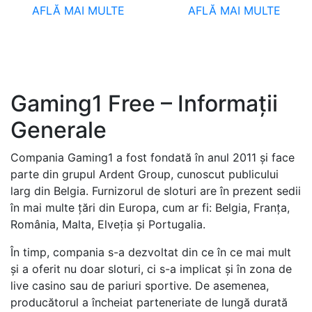
AFLĂ MAI MULTE
AFLĂ MAI MULTE
Gaming1 Free – Informații
Generale
Compania Gaming1 a fost fondată în anul 2011 și face
parte din grupul Ardent Group, cunoscut publicului
larg din Belgia. Furnizorul de sloturi are în prezent sedii
în mai multe țări din Europa, cum ar fi: Belgia, Franța,
România, Malta, Elveția și Portugalia.
În timp, compania s-a dezvoltat din ce în ce mai mult
și a oferit nu doar sloturi, ci s-a implicat și în zona de
live casino sau de pariuri sportive. De asemenea,
producătorul a încheiat parteneriate de lungă durată