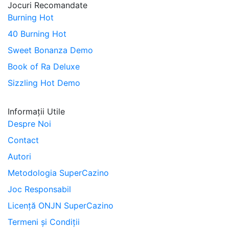
Jocuri Recomandate
Burning Hot
40 Burning Hot
Sweet Bonanza Demo
Book of Ra Deluxe
Sizzling Hot Demo
Informații Utile
Despre Noi
Contact
Autori
Metodologia SuperCazino
Joc Responsabil
Licență ONJN SuperCazino
Termeni și Condiții