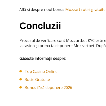
Află și despre noul bonus
Mozzart rotiri gratuite
Concluzii
Procesul de verficare cont Mozzartbet KYC este ex
la casino și prima ta depunere Mozzartbet. După 
Găsește informații despre:
Top Casino Online
Rotiri Gratuite
Bonus fără depunere 2026