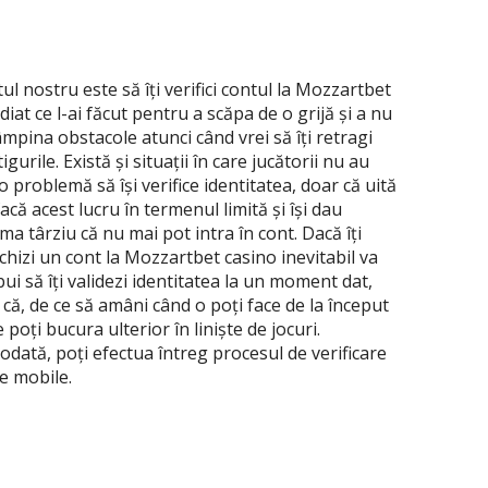
tul nostru este să îți verifici contul la Mozzartbet
diat ce l-ai făcut pentru a scăpa de o grijă și a nu
âmpina obstacole atunci când vrei să îți retragi
igurile. Există și situații în care jucătorii nu au
io problemă să își verifice identitatea, doar că uită
facă acest lucru în termenul limită și își dau
ma târziu că nu mai pot intra în cont. Dacă îți
chizi un cont la Mozzartbet casino inevitabil va
bui să îți validezi identitatea la un moment dat,
 că, de ce să amâni când o poți face de la început
e poți bucura ulterior în liniște de jocuri.
odată, poți efectua întreg procesul de verificare
pe mobile.