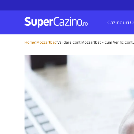
Cazinouri O
Home
Mozzartbet
Validare Cont Mozzartbet – Cum Verific Contu