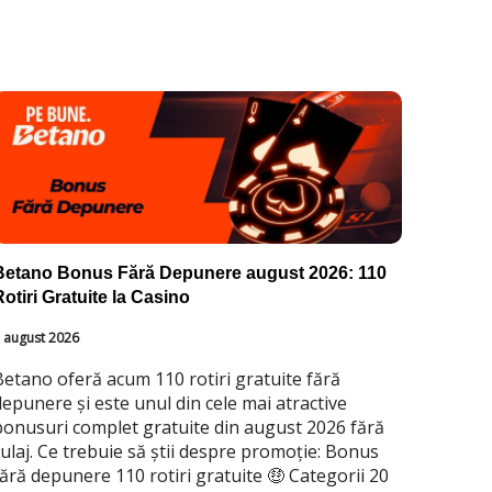
Betano Bonus Fără Depunere august 2026: 110
otiri Gratuite la Casino
 august 2026
Betano oferă acum 110 rotiri gratuite fără
epunere și este unul din cele mai atractive
bonusuri complet gratuite din august 2026 fără
ulaj. Ce trebuie să știi despre promoție: Bonus
fără depunere 110 rotiri gratuite 🤑 Categorii 20