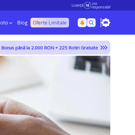
Joc
Licență
responsabil
Loto
Blog
Oferte Limitate
Bonus până la 2.000 RON + 225 Rotiri Gratuite