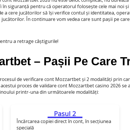
fi în siguranță pentru că operatorul folosește cele mai noi și
e a cere jucătorilor să își verifice contul și identitatea, oper
 jucătorilor. În continuare vom vedea care sunt pașii pe care
pentru a retrage câștigurile!
rtbet – Pașii Pe Care T
procesul de verificare cont Mozzartbet și 2 modalități prin car
acestui proces de validare cont Mozzartbet casino 2026 se af
inoului printr-una din următoarele modalități:
Pasul 2
Încărcarea copiei direct în cont, în secțiunea
specială