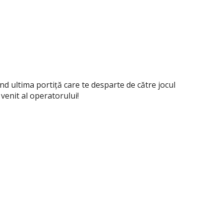
nd ultima portiță care te desparte de către jocul
venit al operatorului!