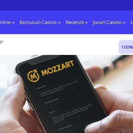
nline
Bonusuri Casino
Recenzii
Jocuri Casino
l?
100% 