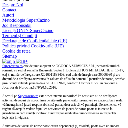
Despre Noi
Contact
Autori
Metodologia SuperCazino
Joc Responsabil
Licență ONJN SuperCazino
Termeni și Condiții
Declarație de Confidențialitate (UE)
Politica privind Cookie-urile (UE)
Cookie de retea
Sitemap
Supercazino.ro
este deținut și operat de OGOOGA SERVICES SRL, persoană juridică
română, cu sediul social în București, Sector 1, Bulevardul ION MIHALACHE nr. 15-17,
etaj 8, număr de înregistrare J2016011888403, cod unic de înregistrare 36506980 și are
dreptul de a desfășura activitatea în calitate de afiliat în domeniul jocurilor de noroc, acordat
prin licența valabilă până la data de 31.10.2026, conform Deciziei Oficiului Național al
Jocurilor de Noroc, nr.1879/20.10.2016.
Accesul pe
Supercazino.ro
este strict interzis minorilor! Pe acest site nu se desfășoară
activități de jocuri de noroc, însă pe site-urile partenerilor promovați se joacă cu bani reali,
vă încurajăm să jucați responsabil și să pariați doar atât cât vă permiteți. De asemenea, vă
rugăm să aveți în vedere faptul că activitatea de jocuri de noroc poate fi interzisă în
jurisdicția în care sunteți localizat, fiind responsabilitatea dumneavoastră să respectați
legislația în vigoare.
Activitatea de jocuri de noroc poate cauza dependență și, totodată, poate avea un impact