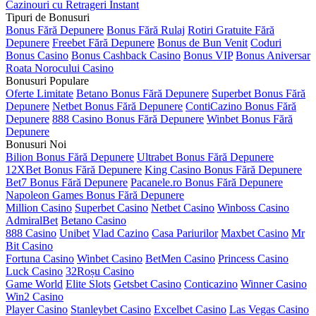
Cazinouri cu Retrageri Instant
Tipuri de Bonusuri
Bonus Fără Depunere
Bonus Fără Rulaj
Rotiri Gratuite Fără
Depunere
Freebet Fără Depunere
Bonus de Bun Venit
Coduri
Bonus Casino
Bonus Cashback Casino
Bonus VIP
Bonus Aniversar
Roata Norocului Casino
Bonusuri Populare
Oferte Limitate
Betano Bonus Fără Depunere
Superbet Bonus Fără
Depunere
Netbet Bonus Fără Depunere
ContiCazino Bonus Fără
Depunere
888 Casino Bonus Fără Depunere
Winbet Bonus Fără
Depunere
Bonusuri Noi
Bilion Bonus Fără Depunere
Ultrabet Bonus Fără Depunere
12XBet Bonus Fără Depunere
King Casino Bonus Fără Depunere
Bet7 Bonus Fără Depunere
Pacanele.ro Bonus Fără Depunere
Napoleon Games Bonus Fără Depunere
Million Casino
Superbet Casino
Netbet Casino
Winboss Casino
AdmiralBet
Betano Casino
888 Casino
Unibet
Vlad Cazino
Casa Pariurilor
Maxbet Casino
Mr
Bit Casino
Fortuna Casino
Winbet Casino
BetMen Casino
Princess Casino
Luck Casino
32Roșu Casino
Game World
Elite Slots
Getsbet Casino
Conticazino
Winner Casino
Win2 Casino
Player Casino
Stanleybet Casino
Excelbet Casino
Las Vegas Casino