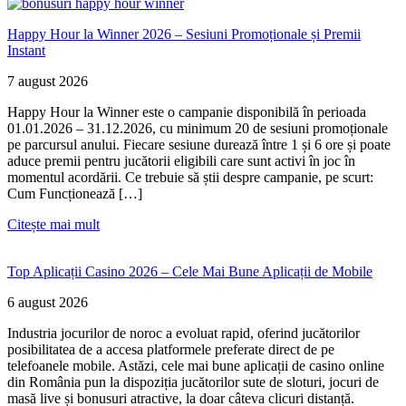
Happy Hour la Winner 2026 – Sesiuni Promoționale și Premii
Instant
7 august 2026
Happy Hour la Winner este o campanie disponibilă în perioada
01.01.2026 – 31.12.2026, cu minimum 20 de sesiuni promoționale
pe parcursul anului. Fiecare sesiune durează între 1 și 6 ore și poate
aduce premii pentru jucătorii eligibili care sunt activi în joc în
momentul acordării. Ce trebuie să știi despre campanie, pe scurt:
Cum Funcționează […]
Citește mai mult
Top Aplicații Casino 2026 – Cele Mai Bune Aplicații de Mobile
6 august 2026
Industria jocurilor de noroc a evoluat rapid, oferind jucătorilor
posibilitatea de a accesa platformele preferate direct de pe
telefoanele mobile. Astăzi, cele mai bune aplicații de casino online
din România pun la dispoziția jucătorilor sute de sloturi, jocuri de
masă live și bonusuri atractive, la doar câteva clicuri distanță.