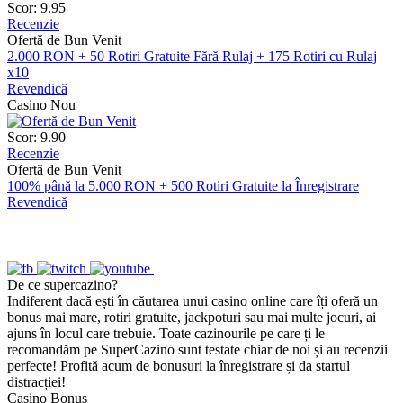
Scor: 9.95
Recenzie
Ofertă de Bun Venit
2.000 RON + 50 Rotiri Gratuite Fără Rulaj + 175 Rotiri cu Rulaj
x10
Revendică
Casino Nou
Scor: 9.90
Recenzie
Ofertă de Bun Venit
100% până la 5.000 RON + 500 Rotiri Gratuite la Înregistrare
Revendică
De ce supercazino?
Indiferent dacă ești în căutarea unui casino online care îți oferă un
bonus mai mare, rotiri gratuite, jackpoturi sau mai multe jocuri, ai
ajuns în locul care trebuie. Toate cazinourile pe care ți le
recomandăm pe SuperCazino sunt testate chiar de noi și au recenzii
perfecte! Profită acum de bonusuri la înregistrare și da startul
distracției!
Casino Bonus