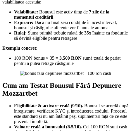
valabilitatea acestuia:
Valabilitate:
Bonusul este activ timp de
7 zile de la
momentul creditării
Expirare:
Dacă nu finalizezi condițiile în acest interval,
bonusul și câștigurile aferente vor fi anulate automat
Rulaj:
Suma primită trebuie rulată de
35x
înainte ca fondurile
să devină eligibile pentru retragere
Exemplu concret:
100 RON bonus × 35 =
3.500 RON
sumă totală de pariat
pentru a putea retrage câștigurile
Cum am Testat Bonusul Fără Depunere
Mozzartbet
Eligibilitate & activare reală (9/10).
Bonusul se acordă după
înregistrare, verificare KYC și introducerea codului. Procesul
este standard și nu am întâlnit pași suplimentari față de ce este
prezentat în ofertă.
Valoare reală a bonusului (8.5/10).
Cei 100 RON sunt cash