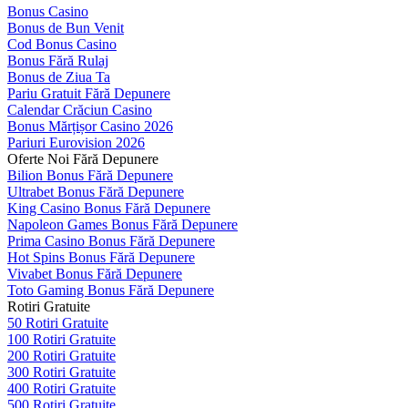
Bonus Casino
Bonus de Bun Venit
Cod Bonus Casino
Bonus Fără Rulaj
Bonus de Ziua Ta
Pariu Gratuit Fără Depunere
Calendar Crăciun Casino
Bonus Mărțișor Casino 2026
Pariuri Eurovision 2026
Oferte Noi Fără Depunere
Bilion Bonus Fără Depunere
Ultrabet Bonus Fără Depunere
King Casino Bonus Fără Depunere
Napoleon Games Bonus Fără Depunere
Prima Casino Bonus Fără Depunere
Hot Spins Bonus Fără Depunere
Vivabet Bonus Fără Depunere
Toto Gaming Bonus Fără Depunere
Rotiri Gratuite
50 Rotiri Gratuite
100 Rotiri Gratuite
200 Rotiri Gratuite
300 Rotiri Gratuite
400 Rotiri Gratuite
500 Rotiri Gratuite