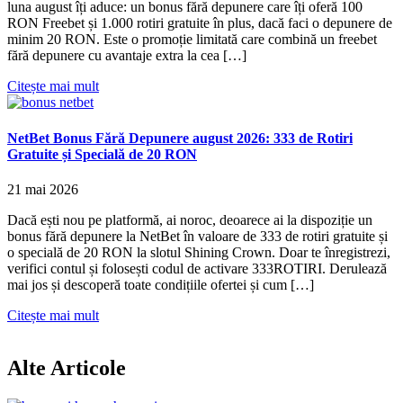
luna august îți aduce: un bonus fără depunere care îți oferă 100
RON Freebet și 1.000 rotiri gratuite în plus, dacă faci o depunere de
minim 20 RON. Este o promoție limitată care combină un freebet
fără depunere cu avantaje extra la cea […]
Citește mai mult
NetBet Bonus Fără Depunere august 2026: 333 de Rotiri
Gratuite și Specială de 20 RON
21 mai 2026
Dacă ești nou pe platformă, ai noroc, deoarece ai la dispoziție un
bonus fără depunere la NetBet în valoare de 333 de rotiri gratuite și
o specială de 20 RON la slotul Shining Crown. Doar te înregistrezi,
verifici contul și folosești codul de activare 333ROTIRI. Derulează
mai jos și descoperă toate condițiile ofertei și cum […]
Citește mai mult
Alte Articole