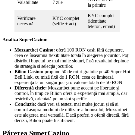
Valabilitate
7 zile
la primire
KYC complet
Verificare
KYC complet
(identitate,
necesară
(selfie + act)
telefon, email)
Analiza SuperCazino:
Mozzartbet Casino:
oferă 100 RON cash fără depunere,
ceea ce înseamnă flexibilitate totală în alegerea jocurilor. Poți
distribui bugetul pe mai multe sloturi, însă rezultatul depinde
de strategia și selecția jocurilor.
Bilion Casino:
propune 50 de rotiri gratuite pe 40 Super Hot
Bell Link, cu miză fixă de 1 RON, ceea ce limitează
experiența la un singur joc și o valoare totală de 50 RON.
Diferență cheie:
Mozzartbet pune accent pe libertate și
control, în timp ce Bilion oferă o experiență mai simplă, dar
restrictivă, orientată pe un slot specific.
Concluzie:
dacă vrei să testezi mai multe jocuri și să ai
control asupra modului de utilizare a bonusului, Mozzartbet
este alegerea mai versatilă. Dacă preferi o ofertă directă, fără
decizii, Bilion poate fi suficient.
Părerea SuperCazino