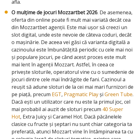
afla.
O mulțime de jocuri Mozzartbet 2026
. De asemenea,
oferta din online poate fi mult mai variată decât cea
din Mozzartbet agenții. Este mai ușor să creezi un
slot digital, unde este nevoie de câteva coduri, decât
o mașinărie. De aceea vei găsi că varianta digitală a
cazinoului este îmbunătățită periodic cu cele mai noi
și populare jocuri, pe când acest proces este mult
mai lent în agenții Mozzart. Astfel, în ceea ce
privește sloturile, operatorul vine cu o sumedenie de
jocuri dintre cele mai îndrăgite de fani. Cazinoul a
reușit să adune sloturi de la cei mai mari furnizori de
pe piață, precum
EGT
,
Pragmatic Play
și
Green Tube
.
Dacă ești un utilizator care nu este la primul joc, cel
mai probabil ai auzit de sloturi precum
40 Super
Hot
, Extra Juicy și Caramel Hot. Dacă păcănelele
clasice cu fructe și șeptari nu sunt chiar categoria ta
preferată, atunci Mozzart vine în întâmpinarea ta cu
o colecție largă de sloturi tematice, printre care