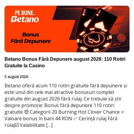
Betano Bonus Fără Depunere august 2026: 110 Rotiri
Gratuite la Casino
5 august 2026
Betano oferă acum 110 rotiri gratuite fără depunere și
este unul din cele mai atractive bonusuri complet
gratuite din august 2026 fără rulaj. Ce trebuie să știi
despre promoție: Bonus fără depunere 110 rotiri
gratuite 🤑 Categorii 20 Burning Hot Clover Chance ⭐
Valoare bonus în bani 44 RON ✅ Cerință rulaj Fără
rulaj☑️ Valabilitate […]