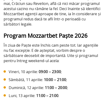
mai, Crăciun sau Revelion, află că nici măcar programul
acestui cazino nu rămâne la fel. Deci înainte să identifici
Mozzartbet agenții aproape de tine, ia în considerare și
programul redus dacă te afli într-o perioadă cu
sărbători legale.
Program Mozzartbet Paște 2026
În ziua de Paște este închis cam peste tot. Iar agențiile
nu fac excepție. E de așteptat, vorbim despre o
sărbătoare deosebit de importantă. Uite și programul
pentru întreg weekend-ul acela:
Vineri, 10 aprilie:
09:00 – 23:00
;
Sâmbătă, 11 aprilie:
10:00 – 21:00
;
Duminică, 12 aprilie:
11:00 – 20:00
;
Luni, 13 aprilie:
11:00 – 21:00
.