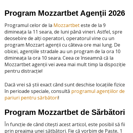
Program Mozzartbet Agenții 2026
Programul celor de la
Mozzartbet
este de la 9
dimineața la 11 seara, de luni până vineri. Astfel, spre
deosebire de alți operatori, operatorul vine cu un
program Mozzart agenții cu câteva ore mai lung. De
obicei, agențiile stradale au un program de la ora 10
dimineața la ora 10 seara. Ceea ce înseamnă că la
Mozzartbet agenții vei avea mai mult timp la dispoziție
pentru distracție!
Dacă vrei să știi exact când sunt deschise locațiile fizice
în perioade speciale, consultă
programul agențiilor de
pariuri pentru sărbători
!
Program Mozzartbet de Sărbători
În funcție de când citești acest articol, este posibil să fii
prin preajma unei sătbători. Fie că vorbim de Paște, 1