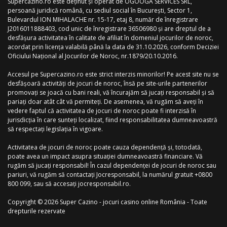
Supercazino.ro
este deținut și operat de OGOOGA SERVICES SRL,
persoană juridică română, cu sediul social în București, Sector 1,
Bulevardul ION MIHALACHE nr. 15-17, etaj 8, număr de înregistrare
J2016011888403, cod unic de înregistrare 36506980 și are dreptul de a
desfășura activitatea în calitate de afiliat în domeniul jocurilor de noroc,
acordat prin licența valabilă până la data de 31.10.2026, conform Deciziei
Oficiului Național al Jocurilor de Noroc, nr.1879/20.10.2016.
Accesul pe
Supercazino.ro
este strict interzis minorilor! Pe acest site nu se
desfășoară activități de jocuri de noroc, însă pe site-urile partenerilor
promovați se joacă cu bani reali, vă încurajăm să jucați responsabil și să
pariați doar atât cât vă permiteți. De asemenea, vă rugăm să aveți în
vedere faptul că activitatea de jocuri de noroc poate fi interzisă în
jurisdicția în care sunteți localizat, fiind responsabilitatea dumneavoastră
să respectați legislația în vigoare.
Activitatea de jocuri de noroc poate cauza dependență și, totodată,
poate avea un impact asupra situației dumneavoastră financiare. Vă
rugăm să jucați responsabil! În cazul dependenței de jocuri de noroc sau
pariuri, vă rugăm să contactați Jocresponsabil, la numărul gratuit +0800
800 099, sau să accesați
jocresponsabil.ro
.
Copyright © 2026 Super Cazino - jocuri casino online România - Toate
drepturile rezervate