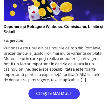
Depunere și Retragere Winboss: Comisioane, Limite și
Soluții
5 august 2026
Winboss este unul din cazinourile de top din România,
prezentându-le jucătorilor mai multe variante de plată.
Metodele prin care poți realiza depuneri și retrageri
pot fi un factor important în decizia de a juca la un
cazinou online, deoarece accesibilitatea este foarte
importantă pentru o experineță facilitată. Află limitele
de depunere și retragere, taxele aplicabile […]
CITEȘTE MAI MULT