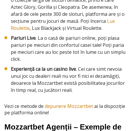
Aztec Glory, Gorilla și Cleopatra. De asemenea, în
afară de cele peste 300 de sloturi, platforma are și o
secțiune pentru jocuri de masă. Poți încerca
Lux
Roulette
, Lux Blackjack și Virtual Roulette.
Pariuri Live
. La o casă de pariuri online, poți plasa
pariuri pe meciuri din confortul casei tale! Poți paria
pe meciuri care au loc peste tot în lume cu un simplu
click.
Experiență ca la un casino live
. Cei care simt nevoia
unui joc cu dealeri reali nu vor fi nici ei dezamăgiți,
deoarece la Mozzartbet există posibilitatea jocurilor
în timp real, cu jucători reali.
Vezi ce metode de
depunere Mozzartbet
ai la dispoziție
pe platforma online!
Mozzartbet Agenții – Exemple de