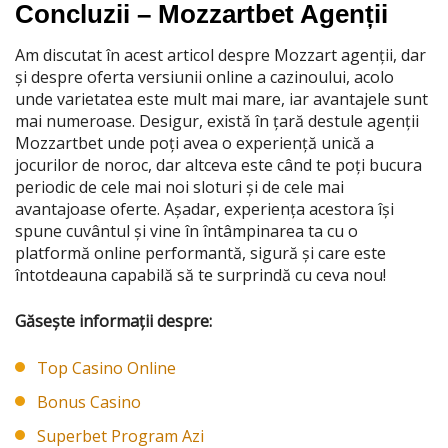
Concluzii – Mozzartbet Agenții
Am discutat în acest articol despre Mozzart agenții, dar
și despre oferta versiunii online a cazinoului, acolo
unde varietatea este mult mai mare, iar avantajele sunt
mai numeroase. Desigur, există în țară destule agenții
Mozzartbet unde poți avea o experiență unică a
jocurilor de noroc, dar altceva este când te poți bucura
periodic de cele mai noi sloturi și de cele mai
avantajoase oferte. Așadar, experiența acestora își
spune cuvântul și vine în întâmpinarea ta cu o
platformă online performantă, sigură și care este
întotdeauna capabilă să te surprindă cu ceva nou!
Găsește informații despre:
Top Casino Online
Bonus Casino
Superbet Program Azi