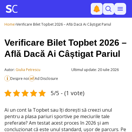
Home
Verificare Bilet Topbet 2026 – Află Dacă Ai Câștigat Pariul
Verificare Bilet Topbet 2026 –
Află Dacă Ai Câștigat Pariul
Autor:
Giulia Petrescu
Ultimul update: 20 iulie 2026
Despre noi
Ad Disclosure
5/5 - (1 vote)
Ai un cont la Topbet sau îți dorești să creezi unul
pentru a plasa pariuri sportive pe meciurile tale
preferate? Am testat acest proces în 2026 și am
concluzionat că este unul standard, ușor de parcurs. Pe