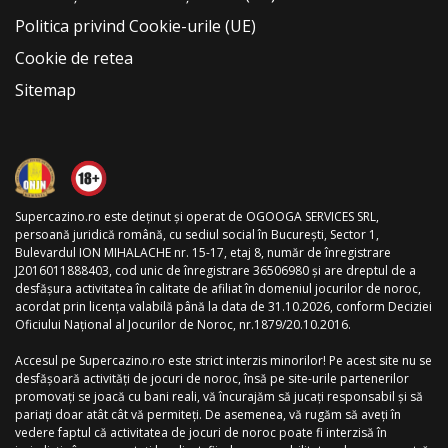
Politica privind Cookie-urile (UE)
Cookie de retea
Sitemap
Supercazino.ro
este deținut și operat de OGOOGA SERVICES SRL,
persoană juridică română, cu sediul social în București, Sector 1,
Bulevardul ION MIHALACHE nr. 15-17, etaj 8, număr de înregistrare
J2016011888403, cod unic de înregistrare 36506980 și are dreptul de a
desfășura activitatea în calitate de afiliat în domeniul jocurilor de noroc,
acordat prin licența valabilă până la data de 31.10.2026, conform Deciziei
Oficiului Național al Jocurilor de Noroc, nr.1879/20.10.2016.
Accesul pe
Supercazino.ro
este strict interzis minorilor! Pe acest site nu se
desfășoară activități de jocuri de noroc, însă pe site-urile partenerilor
promovați se joacă cu bani reali, vă încurajăm să jucați responsabil și să
pariați doar atât cât vă permiteți. De asemenea, vă rugăm să aveți în
vedere faptul că activitatea de jocuri de noroc poate fi interzisă în