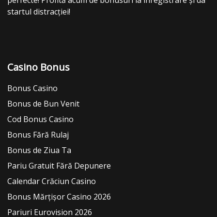
startul distracției!
Casino Bonus
Bonus Casino
Bonus de Bun Venit
Cod Bonus Casino
Bonus Fără Rulaj
Bonus de Ziua Ta
Pariu Gratuit Fără Depunere
Calendar Crăciun Casino
Bonus Mărțișor Casino 2026
Pariuri Eurovision 2026