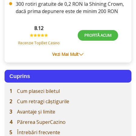
300 rotiri gratuite de 0,2 RON la Shining Crown,
dacă prima depunere este de minim 200 RON
8.12
PROFITĂ ACUM
Recenzie TopBet Casino
Vezi Mai Mult
Cuprins
1
Cum plasezi biletul
2
Cum retragi câștigurile
3
Avantaje și limite
4
Părerea SuperCazino
5
Întrebări frecvente