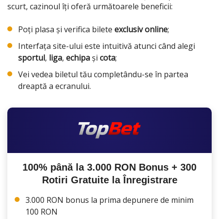
scurt, cazinoul îți oferă următoarele beneficii:
Poți plasa și verifica bilete
exclusiv online
;
Interfața site-ului este intuitivă atunci când alegi
sportul
,
liga
,
echipa
și
cota
;
Vei vedea biletul tău completându-se în partea
dreaptă a ecranului.
100% până la 3.000 RON Bonus + 300
Rotiri Gratuite la Înregistrare
3.000 RON bonus la prima depunere de minim
100 RON