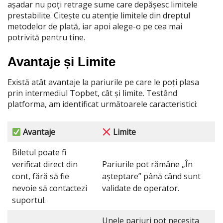
așadar nu poți retrage sume care depășesc limitele
prestabilite. Citește cu atenție limitele din dreptul
metodelor de plată, iar apoi alege-o pe cea mai
potrivită pentru tine.
Avantaje și Limite
Există atât avantaje la pariurile pe care le poți plasa
prin intermediul Topbet, cât și limite. Testând
platforma, am identificat următoarele caracteristici:
Avantaje
Limite
Biletul poate fi
verificat direct din
Pariurile pot rămâne „În
cont, fără să fie
așteptare” până când sunt
nevoie să contactezi
validate de operator.
suportul.
Unele pariuri pot necesita