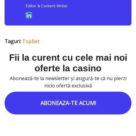
Editor & Content Writer
Taguri:
TopBet
Fii la curent cu cele mai noi
oferte la casino
Abonează-te la newsletter și asigură-te că nu pierzi
nicio ofertă exclusivă
ABONEAZA-TE ACUM!