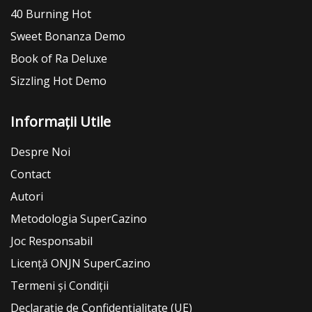
40 Burning Hot
Sweet Bonanza Demo
Book of Ra Deluxe
Sizzling Hot Demo
Informații Utile
Despre Noi
Contact
Autori
Metodologia SuperCazino
Joc Responsabil
Licență ONJN SuperCazino
Termeni și Condiții
Declarație de Confidențialitate (UE)