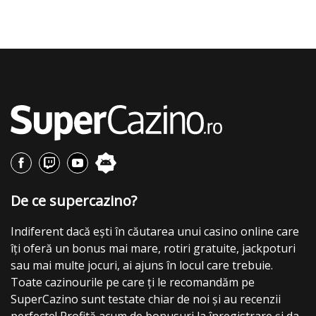
De ce supercazino?
Indiferent dacă ești în căutarea unui casino online care
îți oferă un bonus mai mare, rotiri gratuite, jackpoturi
sau mai multe jocuri, ai ajuns în locul care trebuie.
Toate cazinourile pe care ți le recomandăm pe
SuperCazino sunt testate chiar de noi și au recenzii
perfecte! Profită acum de bonusuri la înregistrare și da