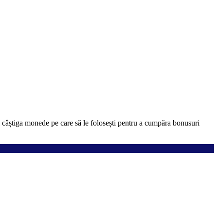
 câștiga monede pe care să le folosești pentru a cumpăra bonusuri