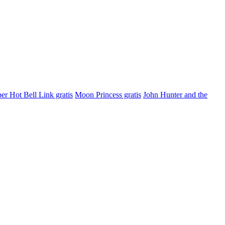
er Hot Bell Link gratis
Moon Princess gratis
John Hunter and the