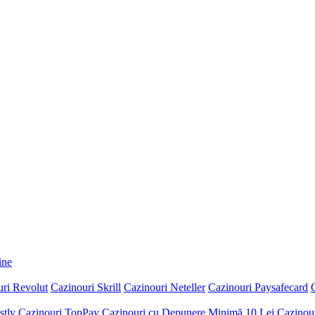
ine
ri Revolut
Cazinouri Skrill
Cazinouri Neteller
Cazinouri Paysafecard
stly
Cazinouri TopPay
Cazinouri cu Depunere Minimă 10 Lei
Cazinour