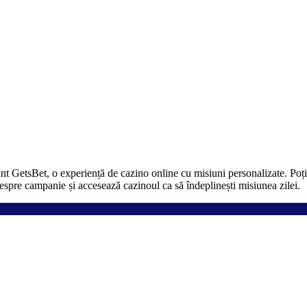
 GetsBet, o experiență de cazino online cu misiuni personalizate. Poți
e despre campanie și accesează cazinoul ca să îndeplinești misiunea zilei.