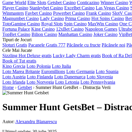
Game World
Elite Slots
Getsbet Casino
Conticazino
Winner Casino
W
Player Casino
Stanleybet Casino
Excelbet Casino
Las Vegas Casino
Winmasters
Favbet Casino
Powerbet Casino
Frank Casino
SlotV Cas
Magnumbet Casino
Lady Casino
Prima Casino
Hot Spins Casino
Bet
TotoGaming Casino
Royal Slots
Spin Casino
MaxWin Casino
One C
Fortuna Palace
King Casino
12xBet Casino
Napoleon Games
Ultrab
TopBet Casino
Bilion Casino
Manhattan Casino
Joker Casino
VipBet
Tipuri de Jocuri
Sloturi Gratis
Pacanele Gratis 777
Păcănele cu fructe
Păcănele noi
Pă
Cele Mai Jucate
Sizzling Hot Deluxe gratis
Lucky Lady Charm gratis
Book of Ra Delu
Book of Tut gratis
Kino Grecia
Loto Polonia
Loto Italia
Loto Marea Britanie
Euromillions
Loto Germania
Loto Spania
Loto Austria
Loto Finlanda
Loto Danemarca
Loto Slovenia
Loto Irlanda
Loto Norvegia
Loto Letonia
Loto Pennsylvania
Home
Getsbet
Summer Hunt GetsBet – Distracția Verii
Summer Hunt GetsBet – Distracț
Autor:
Alexandru Blanarescu
Ultimul update: 30 iulie 2025