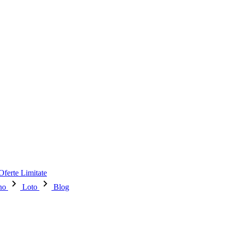
ferte Limitate
ino
Loto
Blog