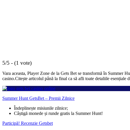
5/5 - (1 vote)
Vara aceasta, Player Zone de la Gets Bet se transformă în Summer Hunt
casino.Citește articolul până la final ca să afli toate detaliile esențial
Summer Hunt GetsBet – Premii Zilnice
Îndeplinește misiunile zilnice;
Câștigă monede și runde gratis la Summer Hunt!
Participă!
Recenzie Getsbet