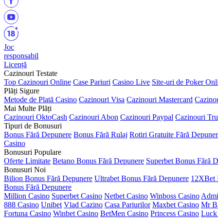
Joc
responsabil
Licență
Cazinouri Testate
Top Cazinouri Online
Case Pariuri
Casino Live
Site-uri de Poker Onl
Plăți Sigure
Metode de Plată Casino
Cazinouri Visa
Cazinouri Mastercard
Cazinou
Mai Multe Plăți
Cazinouri OktoCash
Cazinouri Abon
Cazinouri Paypal
Cazinouri Tru
Tipuri de Bonusuri
Bonus Fără Depunere
Bonus Fără Rulaj
Rotiri Gratuite Fără Depune
Casino
Bonusuri Populare
Oferte Limitate
Betano Bonus Fără Depunere
Superbet Bonus Fără 
Bonusuri Noi
Bilion Bonus Fără Depunere
Ultrabet Bonus Fără Depunere
12XBet 
Bonus Fără Depunere
Million Casino
Superbet Casino
Netbet Casino
Winboss Casino
Admi
888 Casino
Unibet
Vlad Cazino
Casa Pariurilor
Maxbet Casino
Mr Bi
Fortuna Casino
Winbet Casino
BetMen Casino
Princess Casino
Luck