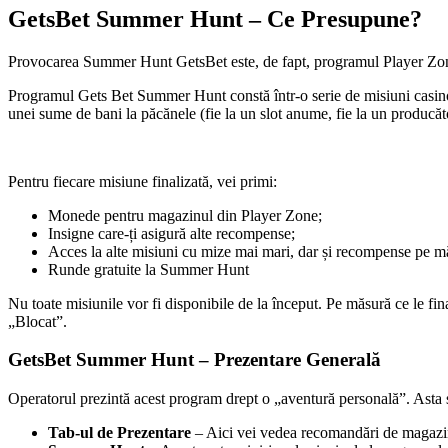
GetsBet Summer Hunt – Ce Presupune?
Provocarea Summer Hunt GetsBet este, de fapt, programul Player Zone re
Programul Gets Bet Summer Hunt constă într-o serie de misiuni casino pe
unei sume de bani la păcănele (fie la un slot anume, fie la un producăto
Pentru fiecare misiune finalizată, vei primi:
Monede pentru magazinul din Player Zone;
Insigne care-ți asigură alte recompense;
Acces la alte misiuni cu mize mai mari, dar și recompense pe m
Runde gratuite la Summer Hunt
Nu toate misiunile vor fi disponibile de la început. Pe măsură ce le fin
„Blocat”.
GetsBet Summer Hunt – Prezentare Generală
Operatorul prezintă acest program drept o „aventură personală”. Asta su
Tab-ul de Prezentare
– Aici vei vedea recomandări de magazin ș