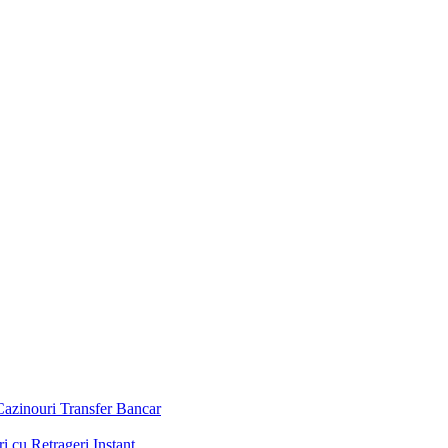
Cazinouri Transfer Bancar
i cu Retrageri Instant