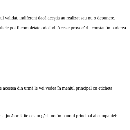
 validat, indiferent dacă aceștia au realizat sau nu o depunere.
ltele pot fi completate oricând. Aceste provocări i constau în parierea
 Pe acestea din urmă le vei vedea în meniul principal cu eticheta
la jucător. Uite ce am găsit noi în panoul principal al campaniei: