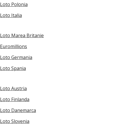
Loto Polonia
50 Rotiri Gratuite
100 Rotiri Gratuite
Loto Italia
200 Rotiri Gratuite
300 Rotiri Gratuite
400 Rotiri Gratuite
Loto Marea Britanie
500 Rotiri Gratuite
Euromillions
Cazinouri Online
Loto Germania
Top Cazinouri
Million Casino
Loto Spania
Netbet Casino
Lady Casino
Player Casino
Loto Austria
Winboss Casino
Vlad Cazino
Loto Finlanda
Toto Gaming
Oferte Cod Bonus
Loto Danemarca
Loto Slovenia
Royal Slots Cod Bonus
Superbet Cod Bonus