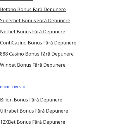
Betano Bonus Fără Depunere
4 martie 2024
Superbet Bonus Fără Depunere
Dacă vrei să folosești serviciul de asistență clienți de la
MagnumBet și nu știi cum, atunci acest ghid îți vine în
Netbet Bonus Fără Depunere
ajutor. Află totul despre Magnum Bet contact din articolul
nostru! Oferte Active MagnumBet Modalități de Contact
ContiCazino Bonus Fără Depunere
MagnumBet Magnum Bet contact pune la dispoziție 2
metode prin care poți lua legătura cu operatorii. Acestea
888 Casino Bonus Fără Depunere
sunt […]
Winbet Bonus Fără Depunere
CITEȘTE MAI MULT
BONUSURI NOI
MagnumBet Bonus Bun Venit 2026 – 3300 RON + 700 Rotiri
Bilion Bonus Fără Depunere
Gratuite
Ultrabet Bonus Fără Depunere
12 iulie 2023
12XBet Bonus Fără Depunere
Pentru a fi informat cu privire la MagnumBet bonus de bun
venit, citește ghidul nostru care îți explică în ce constă