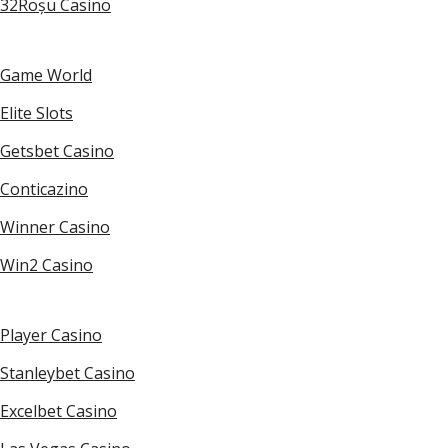
32Roșu Casino
25 martie 2022
În acest ghid îți prezentăm tot ce trebuie știut despre
crearea unui cont MagnumBet. Îți vom arăta pas cu pas
Game World
cum se completează formularul Magnumbet înregistrare și
informații generale pe care trebuie să le știi despre contul
Elite Slots
tău. De asemenea, îți prezentăm și bonusul de bun venit,
Getsbet Casino
alături de câteva sugestii din portofoliul de jocuri […]
Conticazino
CITEȘTE MAI MULT
Winner Casino
Win2 Casino
MagnumBet Depunere și Retragere – Plăți MagnumBet
25 martie 2022
Player Casino
SuperCazino îți prezintă tot ce trebuie să știi despre
procesul de depunere MagnumBet și despre procesul de
Stanleybet Casino
retragere MagnumBet. Cele două operațiuni pot fi
Excelbet Casino
efectuate prin mai multe metode de plată MagnumBet,
despre care vom vorbi în acest articol. De asemenea, îți vom