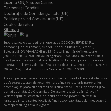
Licență ONJN SuperCazino
Termeni și Condiții
Declarație de Confidențialitate (UE)
Politica privind Cookie-urile (UE)
Cookie de retea
Sitemap
Supercazino.ro
este deținut și operat de OGOOGA SERVICES SRL,
persoană juridică română, cu sediul social în București, Sector 1,
Bulevardul ION MIHALACHE nr. 15-17, etaj 8, număr de înregistrare
J2016011888403, cod unic de înregistrare 36506980 și are dreptul de a
desfășura activitatea în calitate de afiliat în domeniul jocurilor de noroc,
acordat prin licența valabilă până la data de 31.10.2026, conform Deciziei
Oficiului Național al Jocurilor de Noroc, nr.1879/20.10.2016.
Accesul pe
Supercazino.ro
este strict interzis minorilor! Pe acest site nu se
desfășoară activități de jocuri de noroc, însă pe site-urile partenerilor
promovați se joacă cu bani reali, vă încurajăm să jucați responsabil și să
pariați doar atât cât vă permiteți. De asemenea, vă rugăm să aveți în
vedere faptul că activitatea de jocuri de noroc poate fi interzisă în
jurisdicția în care sunteți localizat, fiind responsabilitatea dumneavoastră
să respectați legislația în vigoare.