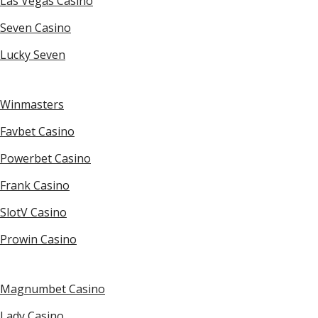
Las Vegas Casino
spune câte ceva și despre bonusul de bun venit pe care îl
[…]
Seven Casino
Lucky Seven
CITEȘTE MAI MULT
Winmasters
MagnumBet Păreri – Ce cred jucătorii?
Favbet Casino
23 martie 2022
Powerbet Casino
În textul de față, îți vom prezenta mai multe păreri
MagnumBet. Astfel, îți poți face o idee bună despre ce are
Frank Casino
de oferit această platformă online de jocuri de noroc, chiar
de la utilizatorii care au încercat serviciile cazinoului. Aceste
SlotV Casino
opinii MagnumBet sunt așadar de la „firul ierbii”, deci vei ști
Prowin Casino
exact la ce să […]
CITEȘTE MAI MULT
Magnumbet Casino
Fii la curent cu cele mai noi
Lady Casino