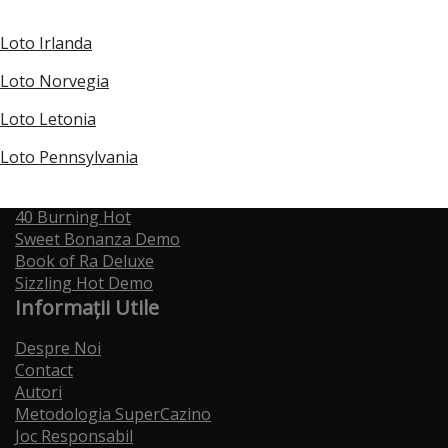
Stanleybet Cod Bonus
Seven Casino Cod Bonus
Loto Irlanda
Vlad Cazino Cod Bonus
Loto Norvegia
Winmasters Cod Bonus
AdmiralBet Cod Bonus
Loto Letonia
Win2 Cod Bonus
Jocuri Recomandate
Loto Pennsylvania
Burning Hot
40 Burning Hot
Sweet Bonanza Demo
Book of Ra Deluxe
Sizzling Hot Demo
Informații Utile
Despre Noi
Contact
Autori
Metodologia SuperCazino
Joc Responsabil