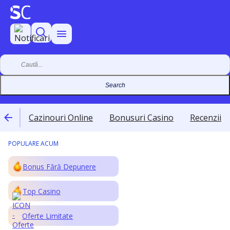
Licență
Joc
responsabil
Home
MagnumBet
MagnumBet
Cazinouri Online
Bonusuri Casino
Recenzii
Magnumbet Bonus fără Depunere: Există Oferte Gratuite
în august 2026?
POPULARE ACUM
9 iunie 2026
Bonus Fără Depunere
Magnumbet nu are o promoție fără depunere. Îți dorești să
înțelegi cum funcționează oferta alternativă? În acest caz, îți
Top Casino
sugerăm să citești analiza noastră, întrucât am testat
oferta și am explicat toate detaliile esențiale din termenele
Oferte Limitate
și condițiile care se aplică bonusului. În ciuda faptului că