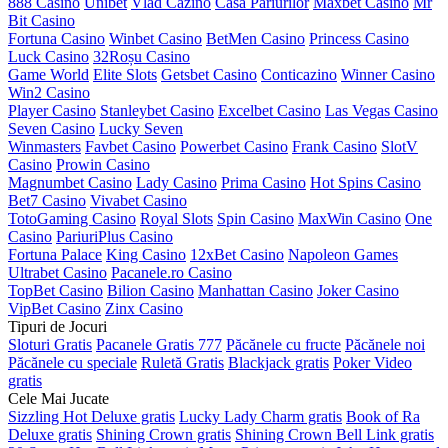
888 Casino
Unibet
Vlad Cazino
Casa Pariurilor
Maxbet Casino
Mr
Bit Casino
Fortuna Casino
Winbet Casino
BetMen Casino
Princess Casino
Luck Casino
32Roșu Casino
Game World
Elite Slots
Getsbet Casino
Conticazino
Winner Casino
Win2 Casino
Player Casino
Stanleybet Casino
Excelbet Casino
Las Vegas Casino
Seven Casino
Lucky Seven
Winmasters
Favbet Casino
Powerbet Casino
Frank Casino
SlotV
Casino
Prowin Casino
Magnumbet Casino
Lady Casino
Prima Casino
Hot Spins Casino
Bet7 Casino
Vivabet Casino
TotoGaming Casino
Royal Slots
Spin Casino
MaxWin Casino
One
Casino
PariuriPlus Casino
Fortuna Palace
King Casino
12xBet Casino
Napoleon Games
Ultrabet Casino
Pacanele.ro Casino
TopBet Casino
Bilion Casino
Manhattan Casino
Joker Casino
VipBet Casino
Zinx Casino
Tipuri de Jocuri
Sloturi Gratis
Pacanele Gratis 777
Păcănele cu fructe
Păcănele noi
Păcănele cu speciale
Ruletă Gratis
Blackjack gratis
Poker Video
gratis
Cele Mai Jucate
Sizzling Hot Deluxe gratis
Lucky Lady Charm gratis
Book of Ra
Deluxe gratis
Shining Crown gratis
Shining Crown Bell Link gratis