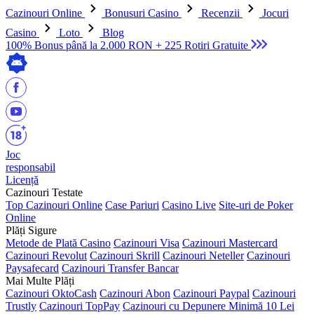
Cazinouri Online
Bonusuri Casino
Recenzii
Jocuri
Casino
Loto
Blog
100% Bonus până la 2.000 RON + 225 Rotiri Gratuite
Joc
responsabil
Licență
Cazinouri Testate
Top Cazinouri Online
Case Pariuri
Casino Live
Site-uri de Poker
Online
Plăți Sigure
Metode de Plată Casino
Cazinouri Visa
Cazinouri Mastercard
Cazinouri Revolut
Cazinouri Skrill
Cazinouri Neteller
Cazinouri
Paysafecard
Cazinouri Transfer Bancar
Mai Multe Plăți
Cazinouri OktoCash
Cazinouri Abon
Cazinouri Paypal
Cazinouri
Trustly
Cazinouri TopPay
Cazinouri cu Depunere Minimă 10 Lei