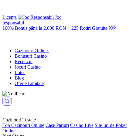
Licență
Joc
responsabil
100% Bonus până la 2.000 RON + 225 Rotiri Gratuite
Cazinouri Online
Bonusuri Casino
Recenzii
Jocuri Casino
Loto
Blog
Oferte Limitate
Cazinouri Testate
Top Cazinouri Online
Case Pariuri
Casino Live
Site-uri de Poker
Online