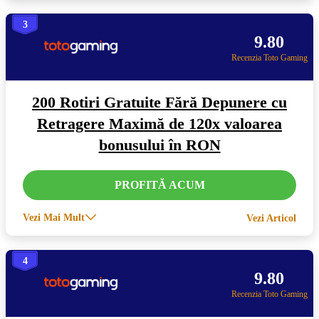
3
9.80
Recenzia Toto Gaming
200 Rotiri Gratuite Fără Depunere cu
Retragere Maximă de 120x valoarea
bonusului în RON
PROFITĂ ACUM
Vezi Mai Mult
Vezi Articol
4
9.80
Recenzia Toto Gaming