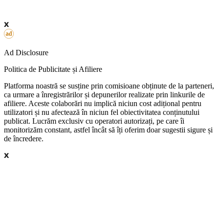
Ad Disclosure
Politica de Publicitate și Afiliere
Platforma noastră se susține prin comisioane obținute de la parteneri,
ca urmare a înregistrărilor și depunerilor realizate prin linkurile de
afiliere. Aceste colaborări nu implică niciun cost adițional pentru
utilizatori și nu afectează în niciun fel obiectivitatea conținutului
publicat. Lucrăm exclusiv cu operatori autorizați, pe care îi
monitorizăm constant, astfel încât să îți oferim doar sugestii sigure și
de încredere.