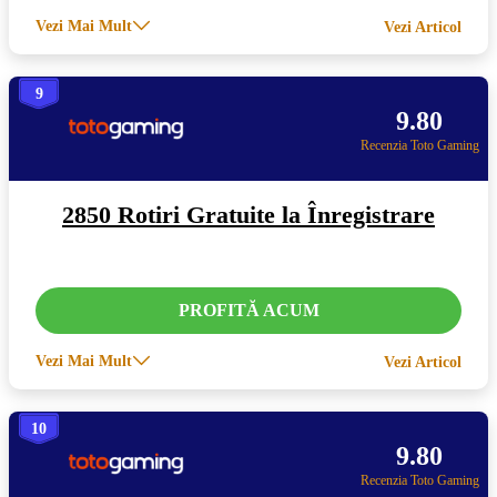
Vezi Mai Mult
Vezi Articol
9
9.80
Recenzia Toto Gaming
2850 Rotiri Gratuite la Înregistrare
PROFITĂ ACUM
Vezi Mai Mult
Vezi Articol
10
9.80
Recenzia Toto Gaming