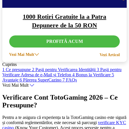
1000 Rotiri Gratuite la a Patra
Depunere de la 50 RON
PROFITĂ ACUM
Vezi Mai Mult
Vezi Articol
Cuprins
1
Ce presupune
2
Pașii pentru Verificarea Identității
3
Pașii pentru
Verificare Adresa de e-Mail și Telefon
4
Bonus la Verificare
5
Avantaje
6
Părerea SuperCazino
7
FAQs
Vezi Mai Mult
Verificare Cont TotoGaming 2026 – Ce
Presupune?
Pentru a te asigura că experiența ta la TotoGaming casino este sigură
și conformă reglementărilor, este necesar să parcurgi
verificare KYC
casino
(Know Your Customer). Acest proces servește pentru a