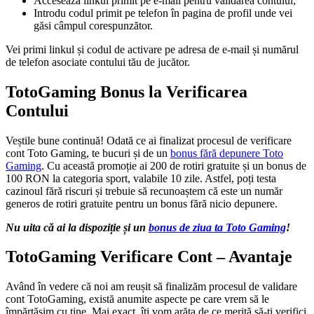
Accesează linkul primit pe e-mail pentru validarea contului;
Introdu codul primit pe telefon în pagina de profil unde vei
găsi câmpul corespunzător.
Vei primi linkul și codul de activare pe adresa de e-mail și numărul
de telefon asociate contului tău de jucător.
TotoGaming Bonus la Verificarea
Contului
Veștile bune continuă! Odată ce ai finalizat procesul de verificare
cont Toto Gaming, te bucuri și de un
bonus fără depunere Toto
Gaming
. Cu această promoție ai 200 de rotiri gratuite și un bonus de
100 RON la categoria sport, valabile 10 zile. Astfel, poți testa
cazinoul fără riscuri și trebuie să recunoaștem că este un număr
generos de rotiri gratuite pentru un bonus fără nicio depunere.
Nu uita că ai la dispoziție și un
bonus de ziua ta Toto Gaming
!
TotoGaming Verificare Cont – Avantaje
Având în vedere că noi am reușit să finalizăm procesul de validare
cont TotoGaming, există anumite aspecte pe care vrem să le
împărtășim cu tine. Mai exact, îți vom arăta de ce merită să-ți verifici