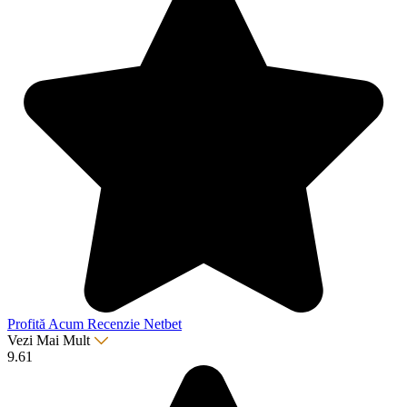
Profită Acum
Recenzie Netbet
Vezi Mai Mult
9.61