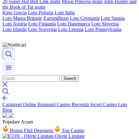
20 Super Hot Bell Link gratis
Moon Princess gratis
John Hunter and
the Book of Tut gratis
Kino Grecia
Loto Polonia
Loto Italia
Loto Marea Britanie
Euromillions
Loto Germania
Loto Spania
Loto Austria
Loto Finlanda
Loto Danemarca
Loto Slovenia
Loto Irlanda
Loto Norvegia
Loto Letonia
Loto Pennsylvania
Cazinouri Online
Bonusuri Casino
Recenzii
Jocuri Casino
Loto
Blog
Populare Acum
Bonus Fără Depunere
Top Casino
Oferte Limitate