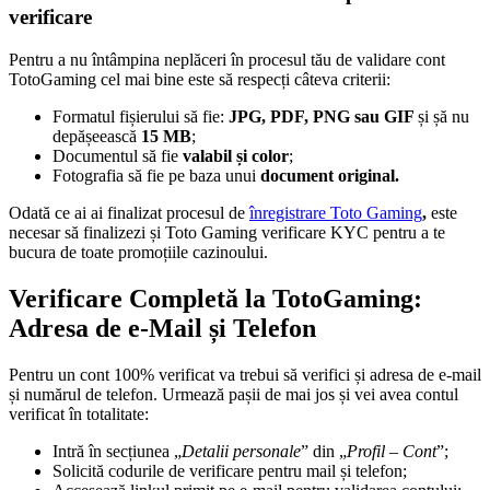
verificare
Pentru a nu întâmpina neplăceri în procesul tău de validare cont
TotoGaming cel mai bine este să respecți câteva criterii:
Formatul fișierului să fie:
JPG, PDF, PNG sau GIF
și șă nu
depășeească
15 MB
;
Documentul să fie
valabil și color
;
Fotografia să fie pe baza unui
document original.
Odată ce ai ai finalizat procesul de
înregistrare Toto Gaming
,
este
necesar să finalizezi și Toto Gaming verificare KYC pentru a te
bucura de toate promoțiile cazinoului.
Verificare Completă la TotoGaming:
Adresa de e-Mail și Telefon
Pentru un cont 100% verificat va trebui să verifici și adresa de e-mail
și numărul de telefon. Urmează pașii de mai jos și vei avea contul
verificat în totalitate:
Intră în secțiunea „
Detalii personale
” din „
Profil – Cont
”;
Solicită codurile de verificare pentru mail și telefon;