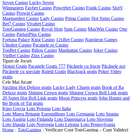
Seven Casino
Lucky Seven
Winmasters
Favbet Casino
Powerbet Casino
Frank Casino
SlotV
Casino
Prowin Casino
Magnumbet Casino
Lady Casino
Prima Casino
Hot Spins Casino
Bet7 Casino
Vivabet Casino
TotoGaming Casino
Royal Slots
Spin Casino
MaxWin Casino
One
Casino
PariuriPlus Casino
Fortuna Palace
King Casino
12xBet Casino
Napoleon Games
Ultrabet Casino
Pacanele.ro Casino
TopBet Casino
Bilion Casino
Manhattan Casino
Joker Casino
VipBet Casino
Zinx Casino
Tipuri de Jocuri
Sloturi Gratis
Pacanele Gratis 777
Păcănele cu fructe
Păcănele noi
Păcănele cu speciale
Ruletă Gratis
Blackjack gratis
Poker Video
gratis
Cele Mai Jucate
Sizzling Hot Deluxe gratis
Lucky Lady Charm gratis
Book of Ra
Deluxe gratis
Shining Crown gratis
Shining Crown Bell Link gratis
20 Super Hot Bell Link gratis
Moon Princess gratis
John Hunter and
the Book of Tut gratis
Kino Grecia
Loto Polonia
Loto Italia
Loto Marea Britanie
Euromillions
Loto Germania
Loto Spania
Loto Austria
Loto Finlanda
Loto Danemarca
Loto Slovenia
Loto Irlanda
Loto Norvegia
Loto Letonia
Loto Pennsylvania
Home
TotoGaming
Verificare Cont TotoGaming – Cum Validezi