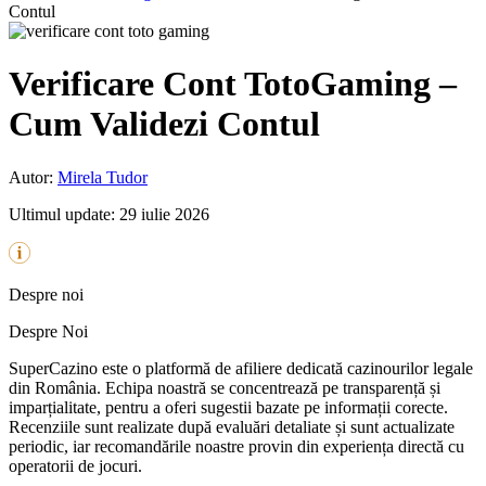
Contul
Verificare Cont TotoGaming –
Cum Validezi Contul
Autor:
Mirela Tudor
Ultimul update: 29 iulie 2026
Despre noi
Despre Noi
SuperCazino este o platformă de afiliere dedicată cazinourilor legale
din România. Echipa noastră se concentrează pe transparență și
imparțialitate, pentru a oferi sugestii bazate pe informații corecte.
Recenziile sunt realizate după evaluări detaliate și sunt actualizate
periodic, iar recomandările noastre provin din experiența directă cu
operatorii de jocuri.