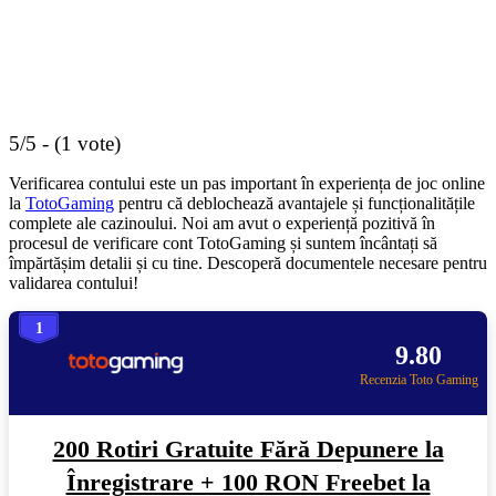
5/5 - (1 vote)
Verificarea contului este un pas important în experiența de joc online
la
TotoGaming
pentru că deblochează avantajele și funcționalitățile
complete ale cazinoului. Noi am avut o experiență pozitivă în
procesul de verificare cont TotoGaming și suntem încântați să
împărtășim detalii și cu tine. Descoperă documentele necesare pentru
validarea contului!
1
9.80
Recenzia Toto Gaming
200 Rotiri Gratuite Fără Depunere la
Înregistrare + 100 RON Freebet la