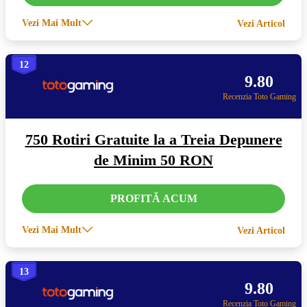
Vezi Mai Mult
Vezi Articol
12
9.80
Recenzia Toto Gaming
750 Rotiri Gratuite la a Treia Depunere
de Minim 50 RON
PROFITĂ ACUM
Vezi Mai Mult
Vezi Articol
13
9.80
Recenzia Toto Gaming