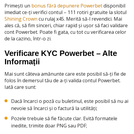
Primești un
bonus fără depunere Powerbet
disponibil
imediat ce-ți verifici contul – 111 rotiri gratuite la slotul
Shining Crown
cu rulaj x45. Merită să-l revendici. Mai
ales că, să fim sinceri, chiar rapid și ușor să faci validare
cont Powerbet. Poate fi gata, cu tot cu verificarea celor
de la cazino, într-o zi.
Verificare KYC Powerbet – Alte
Informații
Mai sunt câteva amănunte care este posibil să-ți fie de
folos în demersul tău de a-ți valida contul Powerbet.
Iată care sunt:
Dacă încarci o poză cu buletinul, este posibil să nu ai
nevoie să încarci și o factură la utilități;
Pozele trebuie să fie făcute clar. Evită formatele
inedite, trimite doar PNG sau PDF;