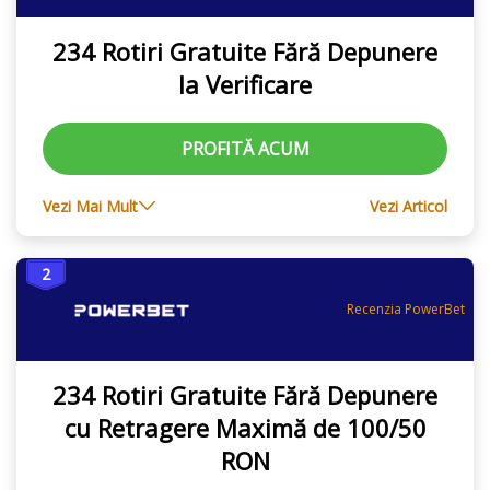
234 Rotiri Gratuite Fără Depunere
la Verificare
PROFITĂ ACUM
Vezi Mai Mult
Vezi Articol
2
Recenzia PowerBet
234 Rotiri Gratuite Fără Depunere
cu Retragere Maximă de 100/50
RON