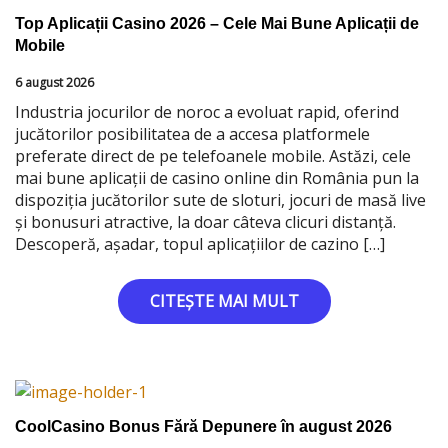
Top Aplicații Casino 2026 – Cele Mai Bune Aplicații de
Mobile
6 august 2026
Industria jocurilor de noroc a evoluat rapid, oferind
jucătorilor posibilitatea de a accesa platformele
preferate direct de pe telefoanele mobile. Astăzi, cele
mai bune aplicații de casino online din România pun la
dispoziția jucătorilor sute de sloturi, jocuri de masă live
și bonusuri atractive, la doar câteva clicuri distanță.
Descoperă, așadar, topul aplicațiilor de cazino […]
CITEȘTE MAI MULT
CoolCasino Bonus Fără Depunere în august 2026