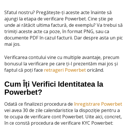
Sfatul nostru? Pregătește-ți aceste acte înainte să
ajungi la etapa de verificare Powerbet. Cine știe pe
unde ai rătăcit ultima factură, de exemplu? Va trebui să
trimiți aceste acte ca poze, în format PNG, sau ca
documente PDF în cazul facturii. Dar despre asta un pic
mai jos.
Verificarea contului vine cu multiple avantaje, precum
bonusul la verificare pe care ți-l prezentăm mai jos și
faptul că poți face
retrageri Powerbet
oricând.
Cum Îți Verifici Identitatea la
Powerbet?
Odată ce finalizezi procedura de
înregistrare Powerbet
vei avea 30 de zile calendaristice la dispoziție pentru a
te ocupa de verificare cont Powerbet. Uite aici, concret,
în ce constă procedura de verificare KYC Powerbet: