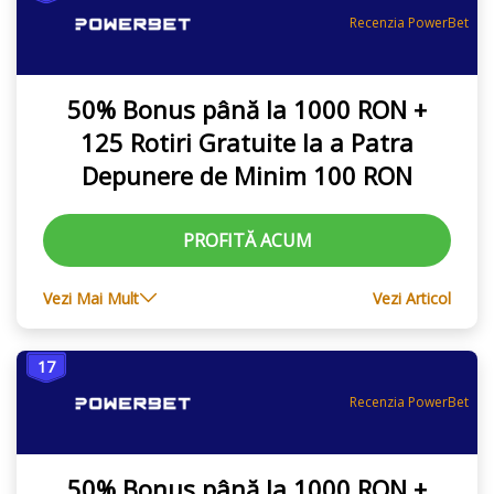
Recenzia PowerBet
50% Bonus până la 1000 RON +
125 Rotiri Gratuite la a Patra
Depunere de Minim 100 RON
PROFITĂ ACUM
Vezi Mai Mult
Vezi Articol
17
Recenzia PowerBet
50% Bonus până la 1000 RON +