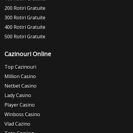
200 Rotiri Gratuite
300 Rotiri Gratuite
400 Rotiri Gratuite
500 Rotiri Gratuite
Cazinouri Online
Top Cazinouri
Million Casino
Netbet Casino
Lady Casino
Player Casino
Winboss Casino
Vlad Cazino