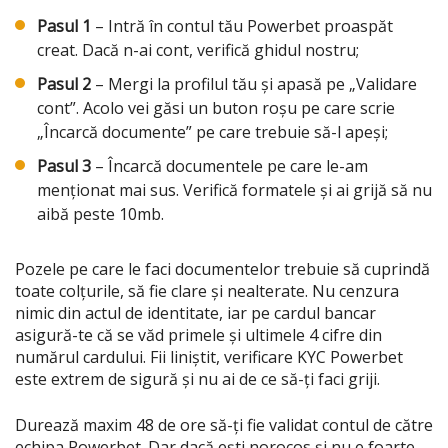
Pasul 1
– Intră în contul tău Powerbet proaspăt
creat. Dacă n-ai cont, verifică ghidul nostru;
Pasul 2
– Mergi la profilul tău și apasă pe „Validare
cont”. Acolo vei găsi un buton roșu pe care scrie
„Încarcă documente” pe care trebuie să-l apeși;
Pasul 3
– Încarcă documentele pe care le-am
menționat mai sus. Verifică formatele și ai grijă să nu
aibă peste 10mb.
Pozele pe care le faci documentelor trebuie să cuprindă
toate colțurile, să fie clare și nealterate. Nu cenzura
nimic din actul de identitate, iar pe cardul bancar
asigură-te că se văd primele și ultimele 4 cifre din
numărul cardului. Fii liniștit, verificare KYC Powerbet
este extrem de sigură și nu ai de ce să-ți faci griji.
Durează maxim 48 de ore să-ți fie validat contul de către
echipa Powerbet. Dar dacă ești norocos și nu e foarte