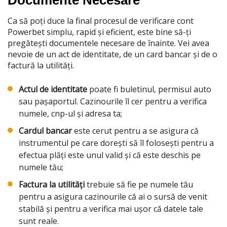
Documente Necesare
Ca să poți duce la final procesul de verificare cont
Powerbet simplu, rapid și eficient, este bine să-ți
pregătești documentele necesare de înainte. Vei avea
nevoie de un act de identitate, de un card bancar și de o
factură la utilități.
Actul de identitate
poate fi buletinul, permisul auto
sau pașaportul. Cazinourile îl cer pentru a verifica
numele, cnp-ul și adresa ta;
Cardul bancar
este cerut pentru a se asigura că
instrumentul pe care dorești să îl folosești pentru a
efectua plăți este unul valid și că este deschis pe
numele tău;
Factura la utilități
trebuie să fie pe numele tău
pentru a asigura cazinourile că ai o sursă de venit
stabilă și pentru a verifica mai ușor că datele tale
sunt reale.