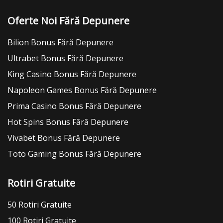
Oferte Noi Fără Depunere
Bilion Bonus Fără Depunere
Ultrabet Bonus Fără Depunere
King Casino Bonus Fără Depunere
Napoleon Games Bonus Fără Depunere
Prima Casino Bonus Fără Depunere
Hot Spins Bonus Fără Depunere
Vivabet Bonus Fără Depunere
Toto Gaming Bonus Fără Depunere
Rotiri Gratuite
50 Rotiri Gratuite
100 Rotiri Gratuite