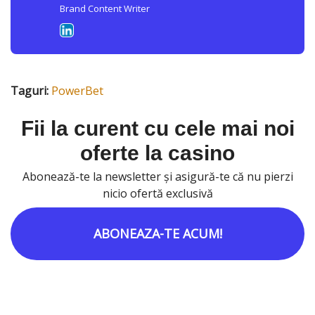
Brand Content Writer
Taguri:
PowerBet
Fii la curent cu cele mai noi
oferte la casino
Abonează-te la newsletter și asigură-te că nu pierzi
nicio ofertă exclusivă
ABONEAZA-TE ACUM!