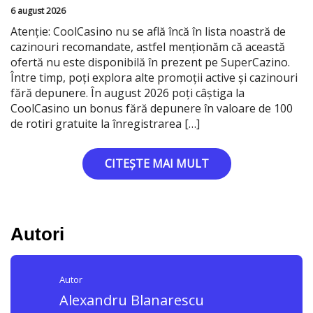
6 august 2026
Atenție: CoolCasino nu se află încă în lista noastră de
cazinouri recomandate, astfel menționăm că această
ofertă nu este disponibilă în prezent pe SuperCazino.
Între timp, poți explora alte promoții active și cazinouri
fără depunere. În august 2026 poți câștiga la
CoolCasino un bonus fără depunere în valoare de 100
de rotiri gratuite la înregistrarea […]
CITEȘTE MAI MULT
Autori
Autor
Alexandru Blanarescu