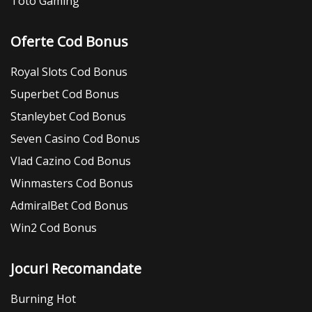
Toto Gaming
Oferte Cod Bonus
Royal Slots Cod Bonus
Superbet Cod Bonus
Stanleybet Cod Bonus
Seven Casino Cod Bonus
Vlad Cazino Cod Bonus
Winmasters Cod Bonus
AdmiralBet Cod Bonus
Win2 Cod Bonus
Jocuri Recomandate
Burning Hot