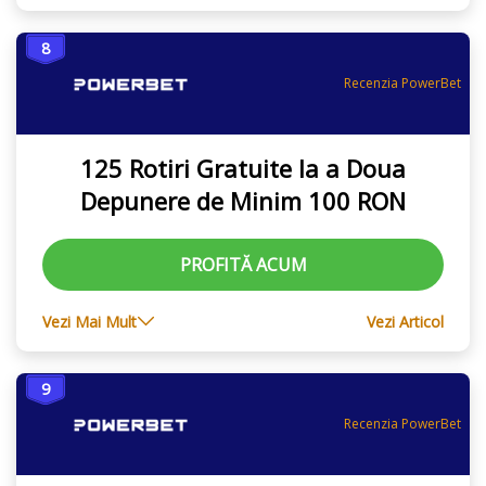
8
Recenzia PowerBet
125 Rotiri Gratuite la a Doua
Depunere de Minim 100 RON
PROFITĂ ACUM
Vezi Mai Mult
Vezi Articol
9
Recenzia PowerBet