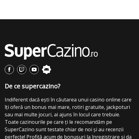
De ce supercazino?
Indiferent dacă ești în căutarea unui casino online care
îți oferă un bonus mai mare, rotiri gratuite, jackpoturi
sau mai multe jocuri, ai ajuns în locul care trebuie.
Toate cazinourile pe care ți le recomandăm pe
SuperCazino sunt testate chiar de noi și au recenzii
perfecte! Profită acum de bonusuri la înregistrare și da